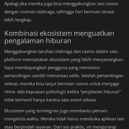
Apalagi jika mereka juga bisa menggabungkan sesi casino
dengan momen olahraga, sehingga hari bermain terasa
lebih lengkap.
Kombinasi ekosistem menguatkan
pengalaman hiburan
Menggabungkan taruhan olahraga dan casino dalam satu
platform menciptakan ekosistem yang lebih menyenangkan.
Saya membayangkan pengguna yang menonton
pertandingan sambil memantau odds. Setelah pertandingan
selesai, mereka bisa lanjut bermain casino untuk menjaga
ritme. Ada kepuasan psikologis ketika “perjalanan hiburan”
tidak berhenti hanya karena satu event selesai.
Ekosistem yang terintegrasi juga membantu pemain
mengelola waktu. Mereka tidak harus membuka aplikasi lain
atau berpindah layanan. Dari sisi praktis, ini mengurangi