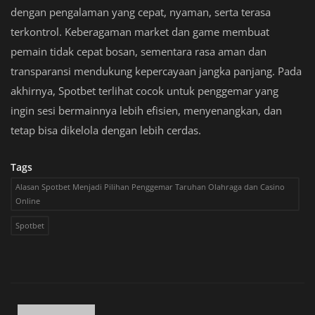
dengan pengalaman yang cepat, nyaman, serta terasa
terkontrol. Keberagaman market dan game membuat
pemain tidak cepat bosan, sementara rasa aman dan
transparansi mendukung kepercayaan jangka panjang. Pada
akhirnya, Spotbet terlihat cocok untuk penggemar yang
ingin sesi bermainnya lebih efisien, menyenangkan, dan
tetap bisa dikelola dengan lebih cerdas.
Tags
Alasan Spotbet Menjadi Pilihan Penggemar Taruhan Olahraga dan Casino
Online
Spotbet