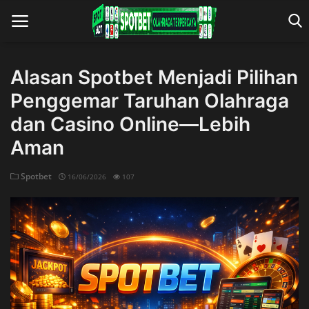
Alasan Spotbet Menjadi Pilihan
Penggemar Taruhan Olahraga
Home
dan Casino Online—Lebih
Aman
Spotbet
16/06/2026
107