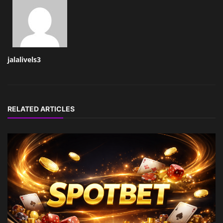
jalalivels3
RELATED ARTICLES