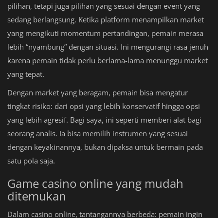
pilihan, tetapi juga pilihan yang sesuai dengan event yang
sedang berlangsung. Ketika platform menampilkan market
yang mengikuti momentum pertandingan, pemain merasa
lebih “nyambung” dengan situasi. Ini mengurangi rasa jenuh
karena pemain tidak perlu berlama-lama menunggu market
yang tepat.
Dengan market yang beragam, pemain bisa mengatur
tingkat risiko: dari opsi yang lebih konservatif hingga opsi
yang lebih agresif. Bagi saya, ini seperti memberi alat bagi
seorang analis. Ia bisa memilih instrumen yang sesuai
dengan keyakinannya, bukan dipaksa untuk bermain pada
satu pola saja.
Game casino online yang mudah
ditemukan
Dalam casino online, tantangannya berbeda: pemain ingin