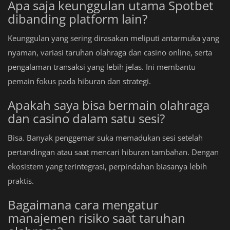
Apa saja keunggulan utama Spotbet
dibanding platform lain?
Keunggulan yang sering dirasakan meliputi antarmuka yang
nyaman, variasi taruhan olahraga dan casino online, serta
pengalaman transaksi yang lebih jelas. Ini membantu
pemain fokus pada hiburan dan strategi.
Apakah saya bisa bermain olahraga
dan casino dalam satu sesi?
Bisa. Banyak penggemar suka memadukan sesi setelah
pertandingan atau saat mencari hiburan tambahan. Dengan
ekosistem yang terintegrasi, perpindahan biasanya lebih
praktis.
Bagaimana cara mengatur
manajemen risiko saat taruhan