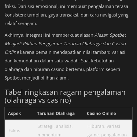
friksi. Dari sisi emosional, ini membuat pengalaman terasa
konsisten: tampilan, gaya transaksi, dan cara navigasi yang
relatif seragam.
Akhirnya, integrasi ini memperkuat alasan
Alasan Spotbet
Menjadi Pilihan Penggemar Taruhan Olahraga dan Casino
Online
karena pemain mendapatkan nilai tambah: variasi
dan kemudahan dalam satu wadah. Saat kebutuhan
olahraga dan hiburan casino bertemu, platform seperti
Spotbet menjadi pilihan alami.
Tabel ringkasan ragam pengalaman
(olahraga vs casino)
Aspek
Taruhan Olahraga
Casino Online
Strategi, analisis,
Hiburan, variasi
Fokus
momentum
game, pengalaman