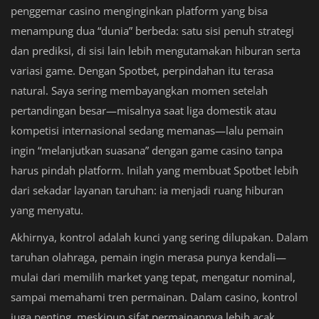
penggemar casino menginginkan platform yang bisa
menampung dua “dunia” berbeda: satu sisi penuh strategi
dan prediksi, di sisi lain lebih mengutamakan hiburan serta
variasi game. Dengan Spotbet, perpindahan itu terasa
natural. Saya sering membayangkan momen setelah
pertandingan besar—misalnya saat liga domestik atau
kompetisi internasional sedang memanas—lalu pemain
ingin “melanjutkan suasana” dengan game casino tanpa
harus pindah platform. Inilah yang membuat Spotbet lebih
dari sekadar layanan taruhan: ia menjadi ruang hiburan
yang menyatu.
Akhirnya, kontrol adalah kunci yang sering dilupakan. Dalam
taruhan olahraga, pemain ingin merasa punya kendali—
mulai dari memilih market yang tepat, mengatur nominal,
sampai memahami tren permainan. Dalam casino, kontrol
juga penting, meskipun sifat permainannya lebih acak.