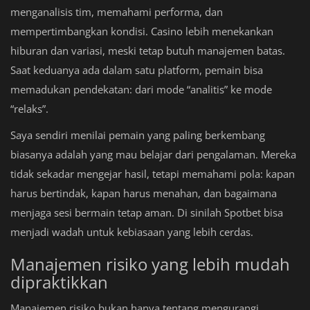
menganalisis tim, memahami performa, dan
mempertimbangkan kondisi. Casino lebih menekankan
hiburan dan variasi, meski tetap butuh manajemen batas.
Saat keduanya ada dalam satu platform, pemain bisa
memadukan pendekatan: dari mode “analitis” ke mode
“relaks”.
Saya sendiri menilai pemain yang paling berkembang
biasanya adalah yang mau belajar dari pengalaman. Mereka
tidak sekadar mengejar hasil, tetapi memahami pola: kapan
harus bertindak, kapan harus menahan, dan bagaimana
menjaga sesi bermain tetap aman. Di sinilah Spotbet bisa
menjadi wadah untuk kebiasaan yang lebih cerdas.
Manajemen risiko yang lebih mudah
dipraktikkan
Manajemen risiko bukan hanya tentang mengurangi