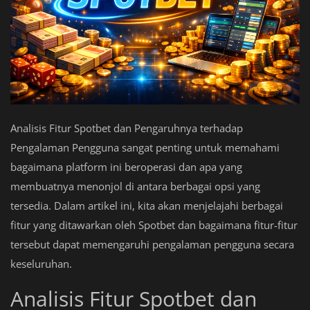
Analisis Fitur Spotbet dan Pengaruhnya terhadap
Pengalaman Pengguna sangat penting untuk memahami
bagaimana platform ini beroperasi dan apa yang
membuatnya menonjol di antara berbagai opsi yang
tersedia. Dalam artikel ini, kita akan menjelajahi berbagai
fitur yang ditawarkan oleh Spotbet dan bagaimana fitur-fitur
tersebut dapat memengaruhi pengalaman pengguna secara
keseluruhan.
Analisis Fitur Spotbet dan