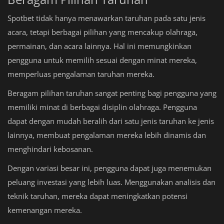
Spotbet tidak hanya menawarkan taruhan pada satu jenis
acara, tetapi berbagai pilihan yang mencakup olahraga,
permainan, dan acara lainnya. Hal ini memungkinkan
pengguna untuk memilih sesuai dengan minat mereka,
memperluas pengalaman taruhan mereka.
Beragam pilihan taruhan sangat penting bagi pengguna yang
memiliki minat di berbagai disiplin olahraga. Pengguna
dapat dengan mudah beralih dari satu jenis taruhan ke jenis
lainnya, membuat pengalaman mereka lebih dinamis dan
menghindari kebosanan.
Dengan variasi besar ini, pengguna dapat juga menemukan
peluang investasi yang lebih luas. Menggunakan analisis dan
teknik taruhan, mereka dapat meningkatkan potensi
kemenangan mereka.