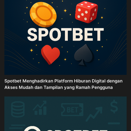
Spotbet Menghadirkan Platform Hiburan Digital dengan
Akses Mudah dan Tampilan yang Ramah Pengguna