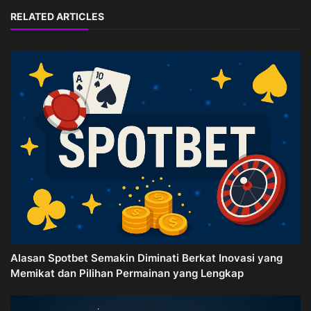
RELATED ARTICLES
Alasan Spotbet Semakin Diminati Berkat Inovasi yang
Memikat dan Pilihan Permainan yang Lengkap