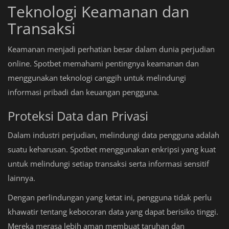
Teknologi Keamanan dan
Transaksi
Keamanan menjadi perhatian besar dalam dunia perjudian
online. Spotbet memahami pentingnya keamanan dan
menggunakan teknologi canggih untuk melindungi
informasi pribadi dan keuangan pengguna.
Proteksi Data dan Privasi
Dalam industri perjudian, melindungi data pengguna adalah
suatu keharusan. Spotbet menggunakan enkripsi yang kuat
untuk melindungi setiap transaksi serta informasi sensitif
lainnya.
Dengan perlindungan yang ketat ini, pengguna tidak perlu
khawatir tentang kebocoran data yang dapat berisiko tinggi.
Mereka merasa lebih aman membuat taruhan dan