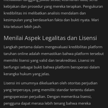
kebijakan dan prosedur yang mereka terapkan. Pengukuran
kredibilitas ini melibatkan analisis mendalam dan
kesimpulan yang berdasarkan fakta dan bukti nyata. Mari
kita telusuri lebih jauh.
Menilai Aspek Legalitas dan Lisensi
Langkah pertama dalam mengevaluasi kredibilitas platform
taruhan online adalah memastikan bahwa platform tersebut
memiliki lisensi yang valid dan terakreditasi. Lisensi ini
berfungsi sebagai bukti bahwa platform beroperasi dalam
kerangka hukum yang jelas.
Lisensi ini umumnya dikeluarkan oleh otoritas perjudian
yang terpercaya, yang memiliki standar tertentu dalam
pengoperasian perjudian. Dengan memeriksa lisensi,
pengguna dapat merasa lebih tenang bahwa mereka