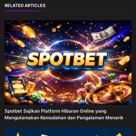
RELATED ARTICLES
Spotbet Sajikan Platform Hiburan Online yang
Mengutamakan Kemudahan dan Pengalaman Menarik