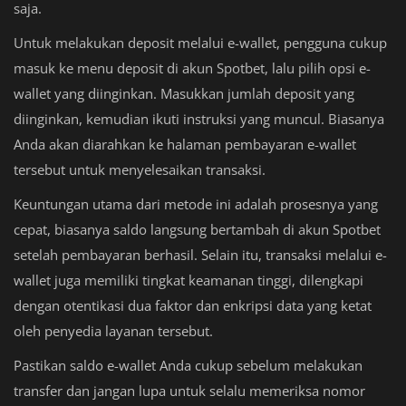
saja.
Untuk melakukan deposit melalui e-wallet, pengguna cukup
masuk ke menu deposit di akun Spotbet, lalu pilih opsi e-
wallet yang diinginkan. Masukkan jumlah deposit yang
diinginkan, kemudian ikuti instruksi yang muncul. Biasanya
Anda akan diarahkan ke halaman pembayaran e-wallet
tersebut untuk menyelesaikan transaksi.
Keuntungan utama dari metode ini adalah prosesnya yang
cepat, biasanya saldo langsung bertambah di akun Spotbet
setelah pembayaran berhasil. Selain itu, transaksi melalui e-
wallet juga memiliki tingkat keamanan tinggi, dilengkapi
dengan otentikasi dua faktor dan enkripsi data yang ketat
oleh penyedia layanan tersebut.
Pastikan saldo e-wallet Anda cukup sebelum melakukan
transfer dan jangan lupa untuk selalu memeriksa nomor