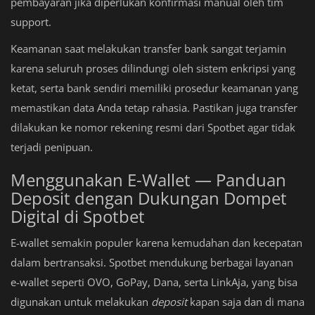
pembayaran jika diperlukan konfirmasi manual oleh tim
support.
Keamanan saat melakukan transfer bank sangat terjamin
karena seluruh proses dilindungi oleh sistem enkripsi yang
ketat, serta bank sendiri memiliki prosedur keamanan yang
memastikan data Anda tetap rahasia. Pastikan juga transfer
dilakukan ke nomor rekening resmi dari Spotbet agar tidak
terjadi penipuan.
Menggunakan E-Wallet — Panduan
Deposit dengan Dukungan Dompet
Digital di Spotbet
E-wallet semakin populer karena kemudahan dan kecepatan
dalam bertransaksi. Spotbet mendukung berbagai layanan
e-wallet seperti OVO, GoPay, Dana, serta LinkAja, yang bisa
digunakan untuk melakukan
deposit
kapan saja dan di mana