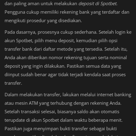
dan paling aman untuk melakukan
deposit di Spotbet
.
Pengguna cukup memiliki rekening bank yang terdaftar dan
mengikuti prosedur yang disediakan.
Pada dasarnya, prosesnya cukup sederhana. Setelah login ke
akun Spotbet, pilih menu deposit, kemudian pilih opsi
transfer bank dari daftar metode yang tersedia. Setelah itu,
Anda akan diberikan nomor rekening tujuan serta nominal
deposit yang ingin dilakukan. Pastikan semua data yang
diinput sudah benar agar tidak terjadi kendala saat proses
transfer.
Dalam melakukan transfer, lakukan melalui internet banking
atau mesin ATM yang terhubung dengan rekening Anda.
Setelah transaksi selesai, biasanya saldo akan otomatis
terupdate di akun Spotbet dalam waktu beberapa menit.
Pastikan juga menyimpan bukti transfer sebagai bukti