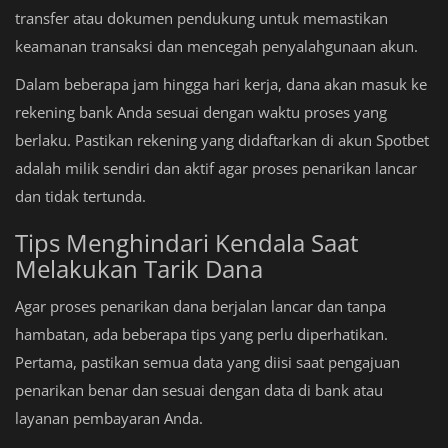
transfer atau dokumen pendukung untuk memastikan
keamanan transaksi dan mencegah penyalahgunaan akun.
Dalam beberapa jam hingga hari kerja, dana akan masuk ke
rekening bank Anda sesuai dengan waktu proses yang
berlaku. Pastikan rekening yang didaftarkan di akun Spotbet
adalah milik sendiri dan aktif agar proses penarikan lancar
dan tidak tertunda.
Tips Menghindari Kendala Saat
Melakukan Tarik Dana
Agar proses penarikan dana berjalan lancar dan tanpa
hambatan, ada beberapa tips yang perlu diperhatikan.
Pertama, pastikan semua data yang diisi saat pengajuan
penarikan benar dan sesuai dengan data di bank atau
layanan pembayaran Anda.