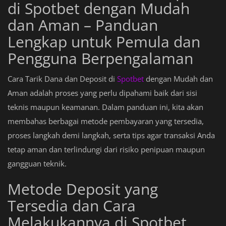
di Spotbet dengan Mudah
dan Aman – Panduan
Lengkap untuk Pemula dan
Pengguna Berpengalaman
Cara Tarik Dana dan Deposit di
Spotbet
dengan Mudah dan
Aman adalah proses yang perlu dipahami baik dari sisi
teknis maupun keamanan. Dalam panduan ini, kita akan
membahas berbagai metode pembayaran yang tersedia,
proses langkah demi langkah, serta tips agar transaksi Anda
tetap aman dan terlindungi dari risiko penipuan maupun
gangguan teknik.
Metode Deposit yang
Tersedia dan Cara
Melakukannya di Spotbet