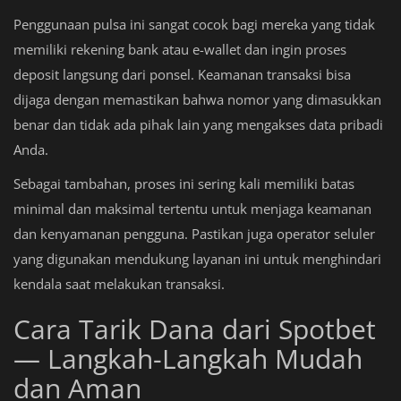
Penggunaan pulsa ini sangat cocok bagi mereka yang tidak
memiliki rekening bank atau e-wallet dan ingin proses
deposit langsung dari ponsel. Keamanan transaksi bisa
dijaga dengan memastikan bahwa nomor yang dimasukkan
benar dan tidak ada pihak lain yang mengakses data pribadi
Anda.
Sebagai tambahan, proses ini sering kali memiliki batas
minimal dan maksimal tertentu untuk menjaga keamanan
dan kenyamanan pengguna. Pastikan juga operator seluler
yang digunakan mendukung layanan ini untuk menghindari
kendala saat melakukan transaksi.
Cara Tarik Dana dari Spotbet
— Langkah-Langkah Mudah
dan Aman