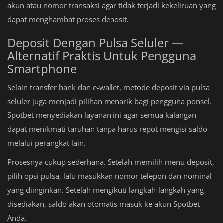
akun atau nomor transaksi agar tidak terjadi kekeliruan yang
dapat menghambat proses deposit.
Deposit Dengan Pulsa Seluler —
Alternatif Praktis Untuk Pengguna
Smartphone
Selain transfer bank dan e-wallet, metode deposit via pulsa
seluler juga menjadi pilihan menarik bagi pengguna ponsel.
Spotbet menyediakan layanan ini agar semua kalangan
dapat menikmati taruhan tanpa harus repot mengisi saldo
melalui perangkat lain.
Prosesnya cukup sederhana. Setelah memilih menu deposit,
pilih opsi pulsa, lalu masukkan nomor telepon dan nominal
yang diinginkan. Setelah mengikuti langkah-langkah yang
disediakan, saldo akan otomatis masuk ke akun Spotbet
Anda.