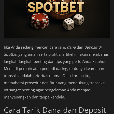
Jika Anda sedang mencari cara
tarik dana
dan
deposit di
Spotbet
yang aman serta praktis, artikel ini akan membahas
langkah-langkah penting dan tips yang perlu Anda ketahui.
Menjadi pemain atau penjudi daring, tentunya keamanan
transaksi adalah prioritas utama. Oleh karena itu,
memahami prosedur dan fitur yang mendukung transaksi
ini sangat penting agar pengalaman Anda menjadi
menyenangkan dan tanpa kendala.
Cara Tarik Dana dan Deposit