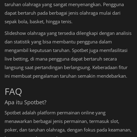
taruhan olahraga yang sangat menyenangkan. Pengguna
dapat bertaruh pada berbagai jenis olahraga mulai dari
sepak bola, basket, hingga tenis.
Slideshow olahraga yang tersedia dilengkapi dengan analisis
dan statistik yang bisa membantu pengguna dalam
mengambil keputusan taruhan. Spotbet juga memfasilitasi
live betting, di mana pengguna dapat bertaruh secara
langsung saat pertandingan berlangsung. Keberadaan fitur
ini membuat pengalaman taruhan semakin mendebarkan.
FAQ
Apa itu Spotbet?
Spotbet adalah platform permainan online yang
menawarkan berbagai jenis permainan, termasuk slot,
poker, dan taruhan olahraga, dengan fokus pada keamanan,