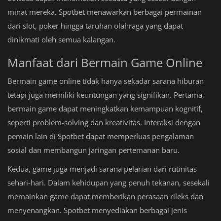
minat mereka. Spotbet menawarkan berbagai permainan
dari slot, poker hingga taruhan olahraga yang dapat
dinikmati oleh semua kalangan.
Manfaat dari Bermain Game Online
Bermain game online tidak hanya sekadar sarana hiburan
tetapi juga memiliki keuntungan yang signifikan. Pertama,
bermain game dapat meningkatkan kemampuan kognitif,
seperti problem-solving dan kreativitas. Interaksi dengan
pemain lain di Spotbet dapat memperluas pengalaman
sosial dan membangun jaringan pertemanan baru.
Kedua, game juga menjadi sarana pelarian dari rutinitas
sehari-hari. Dalam kehidupan yang penuh tekanan, sesekali
memainkan game dapat memberikan perasaan rileks dan
menyenangkan. Spotbet menyediakan berbagai jenis