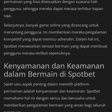
permainan yang bisa disesuaikan dengan suasana hati
pengguna, sehingga mereka dapat merasa terhibur kapan
saja.
Selanjutnya, banyak game online yang dirancang untuk
menantang pengguna. Ini memberikan mereka pengalaman
kompetitif yang dapat memicu adrenalin. Dalam hal ini,
Spotbet menawarkan sensasi bermain yang dapat membuat
pengguna merasa terlibat sepenuhnya.
Kenyamanan dan Keamanan
dalam Bermain di Spotbet
Salah satu aspek penting dalam memilih platform
permainan adalah kenyamanan dan keamanan. Spotbet
memahami hal ini dengan serius dan berusaha untuk
memberikan pengalaman bermain yang aman bagi seluruh