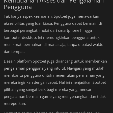
Kemudahan Akses dan Pengalaman
Pengguna
Tak hanya aspek keamanan, Spotbet juga menawarkan
aksesibilitas yang luar biasa. Pengguna dapat bermain di
berbagai perangkat, mulai dari smartphone hingga
komputer desktop. Ini memungkinkan pengguna untuk
menikmati permainan di mana saja, tanpa dibatasi waktu
dan tempat.
Desain platform Spotbet juga dirancang untuk memberikan
pengalaman pengguna yang intuitif. Navigasi yang mudah
membantu pengguna untuk menemukan permainan yang
mereka inginkan dengan cepat. Hal ini menjadikan Spotbet
pilihan yang sangat baik bagi mereka yang mencari
pengalaman bermain game yang menyenangkan dan tidak
merepotkan.