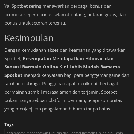
Ya, Spotbet sering menawarkan berbagai bonus dan
promosi, seperti bonus selamat datang, putaran gratis, dan
bonus untuk setoran tertentu.
Kesimpulan
Dengan kemudahan akses dan keamanan yang ditawarkan
Spotbet,
Kesempatan Mendapatkan Hiburan dan
Sensasi Bermain Online Kini Lebih Mudah Bersama
Spotbet
menjadi kenyataan bagi para penggemar game dan
taruhan olahraga. Pengguna dapat menikmati berbagai
permainan sambil merasa aman dan terjamin. Spotbet
bukan hanya sebuah platform bermain, tetapi komunitas
yang menjanjikan pengalaman hiburan tanpa batas.
Tags
Kesempatan Mendapatkan Hiburan dan Sensasi Bermain Online Kini Lebih