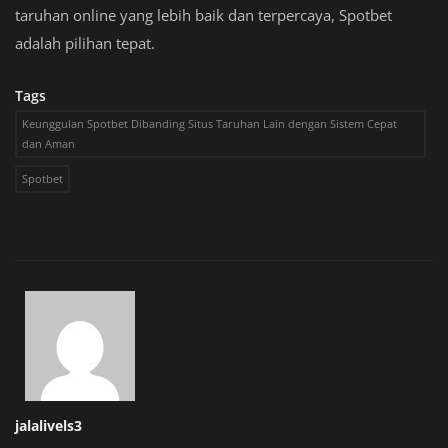
taruhan online yang lebih baik dan terpercaya, Spotbet
adalah pilihan tepat.
Tags
Keunggulan Spotbet Dibanding Situs Taruhan Lain dengan Sistem Cepat
dan Aman
Spotbet
jalalivels3