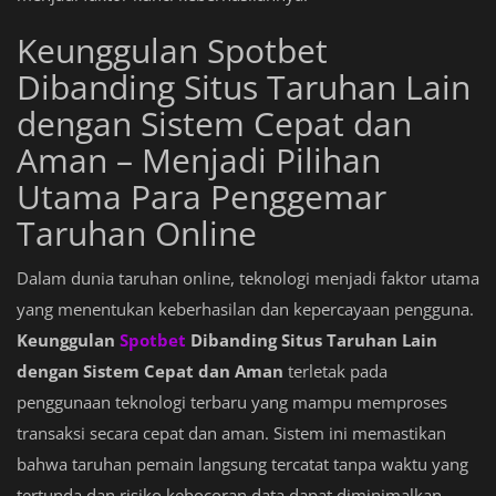
Keunggulan Spotbet
Dibanding Situs Taruhan Lain
dengan Sistem Cepat dan
Aman – Menjadi Pilihan
Utama Para Penggemar
Taruhan Online
Dalam dunia taruhan online, teknologi menjadi faktor utama
yang menentukan keberhasilan dan kepercayaan pengguna.
Keunggulan
Spotbet
Dibanding Situs Taruhan Lain
dengan Sistem Cepat dan Aman
terletak pada
penggunaan teknologi terbaru yang mampu memproses
transaksi secara cepat dan aman. Sistem ini memastikan
bahwa taruhan pemain langsung tercatat tanpa waktu yang
tertunda dan risiko kebocoran data dapat diminimalkan.