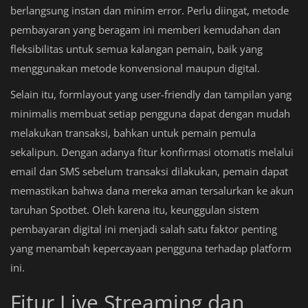
berlangsung instan dan minim error. Perlu diingat, metode
pembayaran yang beragam ini memberi kemudahan dan
fleksibilitas untuk semua kalangan pemain, baik yang
menggunakan metode konvensional maupun digital.
Selain itu, formlayout yang user-friendly dan tampilan yang
minimalis membuat setiap pengguna dapat dengan mudah
melakukan transaksi, bahkan untuk pemain pemula
sekalipun. Dengan adanya fitur konfirmasi otomatis melalui
email dan SMS sebelum transaksi dilakukan, pemain dapat
memastikan bahwa dana mereka aman tersalurkan ke akun
taruhan Spotbet. Oleh karena itu, keunggulan sistem
pembayaran digital ini menjadi salah satu faktor penting
yang menambah kepercayaan pengguna terhadap platform
ini.
Fitur Live Streaming dan