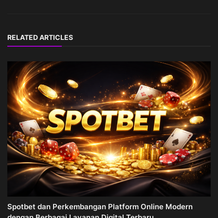
RELATED ARTICLES
Spotbet dan Perkembangan Platform Online Modern
dengan Berbagai Layanan Digital Terbaru