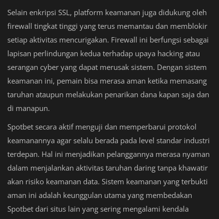
Selain enkripsi SSL, platform keamanan juga didukung oleh
firewall tingkat tinggi yang terus memantau dan memblokir
setiap aktivitas mencurigakan. Firewall ini berfungsi sebagai
lapisan perlindungan kedua terhadap upaya hacking atau
serangan cyber yang dapat merusak sistem. Dengan sistem
keamanan ini, pemain bisa merasa aman ketika memasang
taruhan ataupun melakukan penarikan dana kapan saja dan
di manapun.
Spotbet secara aktif menguji dan memperbarui protokol
keamanannya agar selalu berada pada level standar industri
terdepan. Hal ini menjadikan pelanggannya merasa nyaman
dalam menjalankan aktivitas taruhan daring tanpa khawatir
akan risiko keamanan data. Sistem keamanan yang terbukti
aman ini adalah keunggulan utama yang membedakan
Spotbet dari situs lain yang sering mengalami kendala