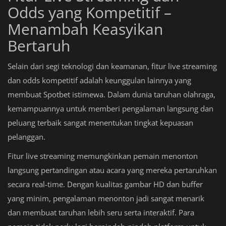
Odds yang Kompetitif –
Menambah Keasyikan
Bertaruh
Selain dari segi teknologi dan keamanan, fitur live streaming
dan odds kompetitif adalah keunggulan lainnya yang
membuat Spotbet istimewa. Dalam dunia taruhan olahraga,
kemampuannya untuk memberi pengalaman langsung dan
peluang terbaik sangat menentukan tingkat kepuasan
pelanggan.
Fitur live streaming memungkinkan pemain menonton
langsung pertandingan atau acara yang mereka pertaruhkan
secara real-time. Dengan kualitas gambar HD dan buffer
yang minim, pengalaman menonton jadi sangat menarik
dan membuat taruhan lebih seru serta interaktif. Para