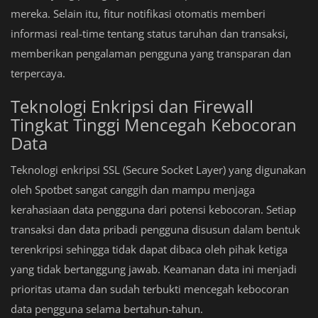
mereka. Selain itu, fitur notifikasi otomatis memberi
informasi real-time tentang status taruhan dan transaksi,
memberikan pengalaman pengguna yang transparan dan
terpercaya.
Teknologi Enkripsi dan Firewall
Tingkat Tinggi Mencegah Kebocoran
Data
Teknologi enkripsi SSL (Secure Socket Layer) yang digunakan
oleh Spotbet sangat canggih dan mampu menjaga
kerahasiaan data pengguna dari potensi kebocoran. Setiap
transaksi dan data pribadi pengguna disusun dalam bentuk
terenkripsi sehingga tidak dapat dibaca oleh pihak ketiga
yang tidak bertanggung jawab. Keamanan data ini menjadi
prioritas utama dan sudah terbukti mencegah kebocoran
data pengguna selama bertahun-tahun.