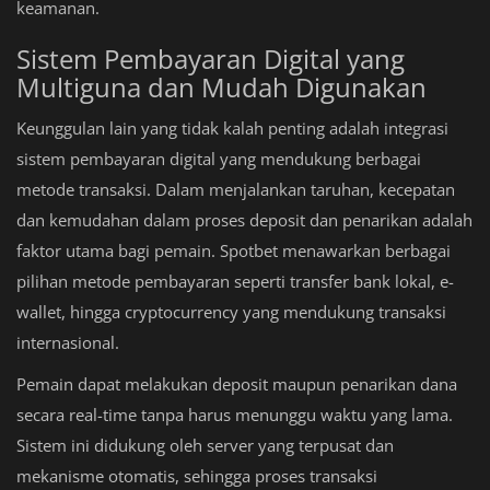
keamanan.
Sistem Pembayaran Digital yang
Multiguna dan Mudah Digunakan
Keunggulan lain yang tidak kalah penting adalah integrasi
sistem pembayaran digital yang mendukung berbagai
metode transaksi. Dalam menjalankan taruhan, kecepatan
dan kemudahan dalam proses deposit dan penarikan adalah
faktor utama bagi pemain. Spotbet menawarkan berbagai
pilihan metode pembayaran seperti transfer bank lokal, e-
wallet, hingga cryptocurrency yang mendukung transaksi
internasional.
Pemain dapat melakukan deposit maupun penarikan dana
secara real-time tanpa harus menunggu waktu yang lama.
Sistem ini didukung oleh server yang terpusat dan
mekanisme otomatis, sehingga proses transaksi