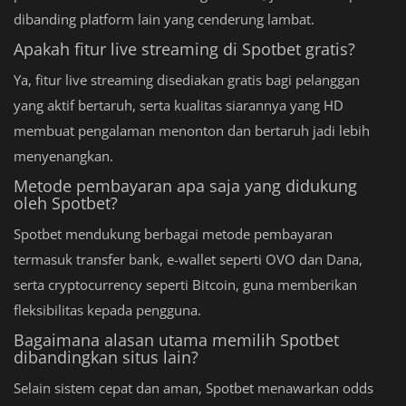
dibanding platform lain yang cenderung lambat.
Apakah fitur live streaming di Spotbet gratis?
Ya, fitur live streaming disediakan gratis bagi pelanggan
yang aktif bertaruh, serta kualitas siarannya yang HD
membuat pengalaman menonton dan bertaruh jadi lebih
menyenangkan.
Metode pembayaran apa saja yang didukung
oleh Spotbet?
Spotbet mendukung berbagai metode pembayaran
termasuk transfer bank, e-wallet seperti OVO dan Dana,
serta cryptocurrency seperti Bitcoin, guna memberikan
fleksibilitas kepada pengguna.
Bagaimana alasan utama memilih Spotbet
dibandingkan situs lain?
Selain sistem cepat dan aman, Spotbet menawarkan odds