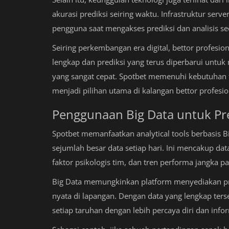
akurasi prediksi seiring waktu. Infrastruktur ser
pengguna saat mengakses prediksi dan analisis se
Seiring perkembangan era digital, bettor profe
lengkap dan prediksi yang terus diperbarui untuk
yang sangat cepat. Spotbet memenuhi kebutuhan 
menjadi pilihan utama di kalangan bettor profesio
Penggunaan Big Data untuk Pre
Spotbet memanfaatkan analytical tools berbasis
sejumlah besar data setiap hari. Ini mencakup dat
faktor psikologis tim, dan tren performa jangka p
Big Data memungkinkan platform menyediakan predi
nyata di lapangan. Dengan data yang lengkap ters
setiap taruhan dengan lebih percaya diri dan infor