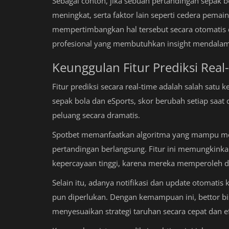
Sebagai contoh, jika sebuah pertandingan sepak 
meningkat, serta faktor lain seperti cedera pemain
mempertimbangkan hal tersebut secara otomatis d
profesional yang membutuhkan insight mendala
Keunggulan Fitur Prediksi Real
Fitur prediksi secara real-time adalah salah satu
sepak bola dan eSports, skor berubah setiap saat
peluang secara dramatis.
Spotbet memanfaatkan algoritma yang mampu mem
pertandingan berlangsung. Fitur ini memungkinkan
kepercayaan tinggi, karena mereka memperoleh da
Selain itu, adanya notifikasi dan update otomat
pun diperlukan. Dengan kemampuan ini, bettor bi
menyesuaikan strategi taruhan secara cepat dan ef