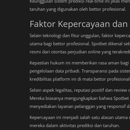
Keunggulan sistem prediksi real-time ini jelas m
taruhan yang digunakan oleh bettor profesional.
Faktor Kepercayaan dan 
Selain teknologi dan fitur unggulan, faktor keper
utama bagi bettor profesional. Spotbet dikenal seb
resmi dari otoritas perjudian online yang terakredi
Kepastian hukum ini memberikan rasa aman bagi 
pengelolaan data pribadi. Transparansi pada si
kredibilitas platform ini di mata bettor profesio
Selain aspek legalitas, reputasi positif dan revi
Mereka biasanya mengungkapkan bahwa Spotbet m
menyediakan layanan pelanggan yang responsif da
Kepercayaan ini menjadi salah satu alasan utama 
mereka dalam aktivitas prediksi dan taruhan.