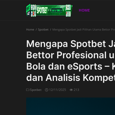
HOME
Home
Spotbet
Mengapa Spotbet Jadi Pilihan Utama Bettor Pr
Home
Mengapa Spotbet Ja
Bettor Profesional 
Bola dan eSports –
dan Analisis Kompet
12/11/2025
213
Spotbet