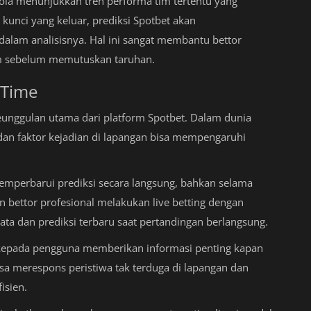
bola menunjukkan tren performa tim tertentu yang
 kunci yang keluar, prediksi Spotbet akan
alam analisisnya. Hal ini sangat membantu bettor
m sebelum memutuskan taruhan.
-Time
 keunggulan utama dari platform Spotbet. Dalam dunia
 dan faktor kejadian di lapangan bisa mempengaruhi
perbarui prediksi secara langsung, bahkan selama
 bettor profesional melakukan live betting dengan
ta dan prediksi terbaru saat pertandingan berlangsung.
is kepada pengguna memberikan informasi penting kapan
sa merespons peristiwa tak terduga di lapangan dan
isien.