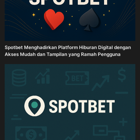
Spotbet Menghadirkan Platform Hiburan Digital dengan
Akses Mudah dan Tampilan yang Ramah Pengguna