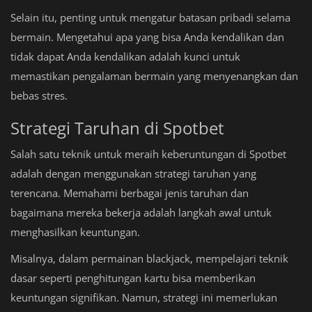
Selain itu, penting untuk mengatur batasan pribadi selama
bermain. Mengetahui apa yang bisa Anda kendalikan dan
tidak dapat Anda kendalikan adalah kunci untuk
memastikan pengalaman bermain yang menyenangkan dan
bebas stres.
Strategi Taruhan di Spotbet
Salah satu teknik untuk meraih keberuntungan di Spotbet
adalah dengan menggunakan strategi taruhan yang
terencana. Memahami berbagai jenis taruhan dan
bagaimana mereka bekerja adalah langkah awal untuk
menghasilkan keuntungan.
Misalnya, dalam permainan blackjack, mempelajari teknik
dasar seperti penghitungan kartu bisa memberikan
keuntungan signifikan. Namun, strategi ini memerlukan