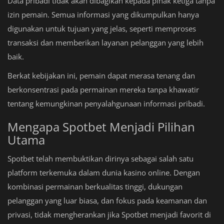
Data pribadi tidak akan dibagikan kepada pihak ketiga tanpa
izin pemain. Semua informasi yang dikumpulkan hanya
digunakan untuk tujuan yang jelas, seperti memproses
transaksi dan memberikan layanan pelanggan yang lebih
baik.
Berkat kebijakan ini, pemain dapat merasa tenang dan
berkonsentrasi pada permainan mereka tanpa khawatir
tentang kemungkinan penyalahgunaan informasi pribadi.
Mengapa Spotbet Menjadi Pilihan
Utama
Spotbet telah membuktikan dirinya sebagai salah satu
platform terkemuka dalam dunia kasino online. Dengan
kombinasi permainan berkualitas tinggi, dukungan
pelanggan yang luar biasa, dan fokus pada keamanan dan
privasi, tidak mengherankan jika Spotbet menjadi favorit di