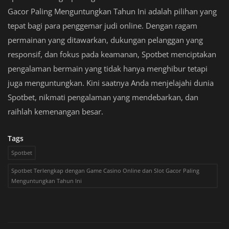
Gacor Paling Menguntungkan Tahun Ini adalah pilihan yang
tepat bagi para penggemar judi online. Dengan ragam
permainan yang ditawarkan, dukungan pelanggan yang
responsif, dan fokus pada keamanan, Spotbet menciptakan
pengalaman bermain yang tidak hanya menghibur tetapi
juga menguntungkan. Kini saatnya Anda menjelajahi dunia
Spotbet, nikmati pengalaman yang mendebarkan, dan
raihlah kemenangan besar.
Tags
Spotbet
Spotbet Terlengkap dengan Game Casino Online dan Slot Gacor Paling
Menguntungkan Tahun Ini