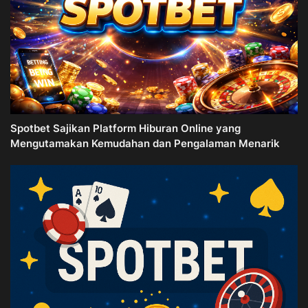
Spotbet Sajikan Platform Hiburan Online yang
Mengutamakan Kemudahan dan Pengalaman Menarik