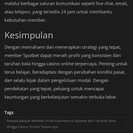
melalui berbagai saluran komunikasi seperti live chat, email,
atau telepon, yang tersedia 24 jam untuk membantu
kebutuhan member.
Kesimpulan
Dengan memahami dan menerapkan strategi yang tepat,
member Spotbet dapat meraih profit yang konsisten dari
taruhan bola hingga casino online terpercaya. Penting untuk
terus belajar, beradaptasi dengan perubahan kondisi pasar,
dan selalu bijak dalam pengelolaan modal. Dengan
pendekatan yang tepat, peluang untuk mencapai
keuntungan yang berkelanjutan semakin terbuka lebar.
Tags
Rahasia Banyak Member Profit Konsisten di Spotbet dari Taruhan Bola
Hingga Casino Online Terpercaya