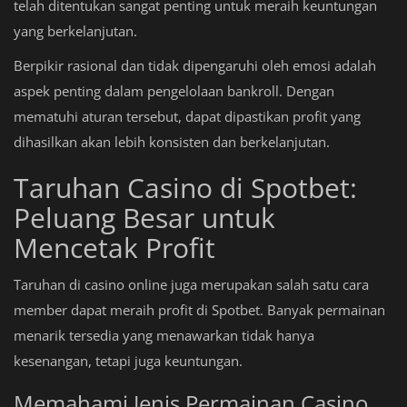
telah ditentukan sangat penting untuk meraih keuntungan
yang berkelanjutan.
Berpikir rasional dan tidak dipengaruhi oleh emosi adalah
aspek penting dalam pengelolaan bankroll. Dengan
mematuhi aturan tersebut, dapat dipastikan profit yang
dihasilkan akan lebih konsisten dan berkelanjutan.
Taruhan Casino di Spotbet:
Peluang Besar untuk
Mencetak Profit
Taruhan di casino online juga merupakan salah satu cara
member dapat meraih profit di Spotbet. Banyak permainan
menarik tersedia yang menawarkan tidak hanya
kesenangan, tetapi juga keuntungan.
Memahami Jenis Permainan Casino