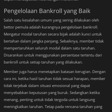
Pengelolaan Bankroll yang Baik
Salah satu kesalahan umum yang sering dilakukan oleh
bettor pemula adalah kurangnya pengelolaan bankroll.
Mengatur modal taruhan secara bijak adalah kunci untuk
bertahan dalam jangka panjang. Sebaiknya, member tidak
mempertaruhkan seluruh modal dalam satu taruhan.
Disarankan untuk menggunakan persentase tertentu dari
bankroll untuk setiap taruhan yang dilakukan.
Member juga harus menetapkan batasan kerugian. Dengan
cara ini, ketika hasil taruhan tidak sesuai harapan, member
tidak terjebak dalam situasi emosional yang dapat
menyebabkan keputusan yang buruk. Sedangkan ketika
menang, penting untuk tidak tergoda untuk langsung
meningkatkan taruhan. Tetap pada rencana taruhan yang