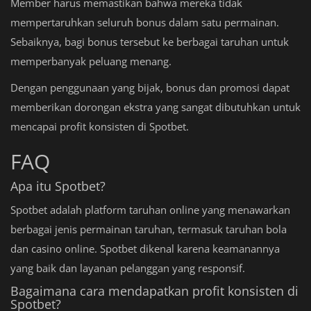
Member harus memastikan bahwa mereka tidak
mempertaruhkan seluruh bonus dalam satu permainan.
Sebaiknya, bagi bonus tersebut ke berbagai taruhan untuk
memperbanyak peluang menang.
Dengan penggunaan yang bijak, bonus dan promosi dapat
memberikan dorongan ekstra yang sangat dibutuhkan untuk
mencapai profit konsisten di Spotbet.
FAQ
Apa itu Spotbet?
Spotbet adalah platform taruhan online yang menawarkan
berbagai jenis permainan taruhan, termasuk taruhan bola
dan casino online. Spotbet dikenal karena keamanannya
yang baik dan layanan pelanggan yang responsif.
Bagaimana cara mendapatkan profit konsisten di
Spotbet?