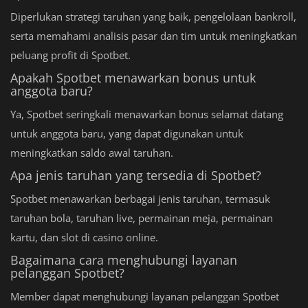
Diperlukan strategi taruhan yang baik, pengelolaan bankroll,
serta memahami analisis pasar dan tim untuk meningkatkan
peluang profit di Spotbet.
Apakah Spotbet menawarkan bonus untuk
anggota baru?
Ya, Spotbet seringkali menawarkan bonus selamat datang
untuk anggota baru, yang dapat digunakan untuk
meningkatkan saldo awal taruhan.
Apa jenis taruhan yang tersedia di Spotbet?
Spotbet menawarkan berbagai jenis taruhan, termasuk
taruhan bola, taruhan live, permainan meja, permainan
kartu, dan slot di casino online.
Bagaimana cara menghubungi layanan
pelanggan Spotbet?
Member dapat menghubungi layanan pelanggan Spotbet