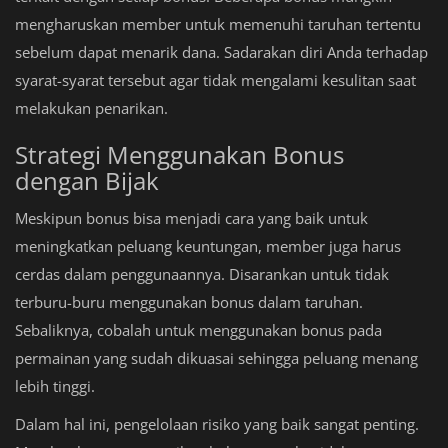
mengharuskan member untuk memenuhi taruhan tertentu
sebelum dapat menarik dana. Sadarakan diri Anda terhadap
syarat-syarat tersebut agar tidak mengalami kesulitan saat
melakukan penarikan.
Strategi Menggunakan Bonus
dengan Bijak
Meskipun bonus bisa menjadi cara yang baik untuk
meningkatkan peluang keuntungan, member juga harus
cerdas dalam penggunaannya. Disarankan untuk tidak
terburu-buru menggunakan bonus dalam taruhan.
Sebaliknya, cobalah untuk menggunakan bonus pada
permainan yang sudah dikuasai sehingga peluang menang
lebih tinggi.
Dalam hal ini, pengelolaan risiko yang baik sangat penting.