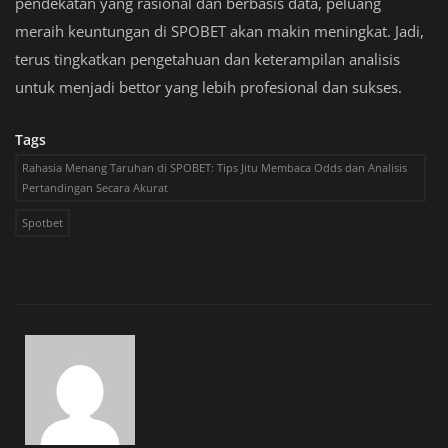
pendekatan yang rasional dan berbasis data, peluang
meraih keuntungan di SPOBET akan makin meningkat. Jadi,
terus tingkatkan pengetahuan dan keterampilan analisis
untuk menjadi bettor yang lebih profesional dan sukses.
Tags
Rahasia Menang Taruhan di SPOBET: Tips Jitu Membaca Odds dan Analisis
Pertandingan Secara Akurat
Spotbet