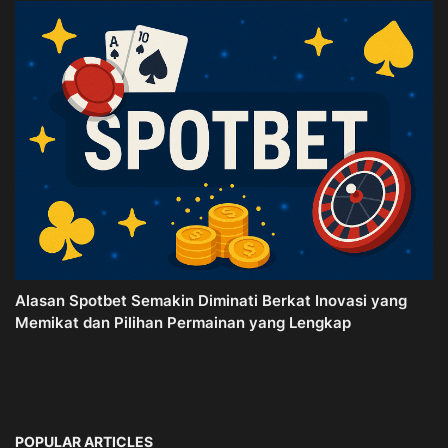
Alasan Spotbet Semakin Diminati Berkat Inovasi yang
Memikat dan Pilihan Permainan yang Lengkap
POPULAR ARTICLES