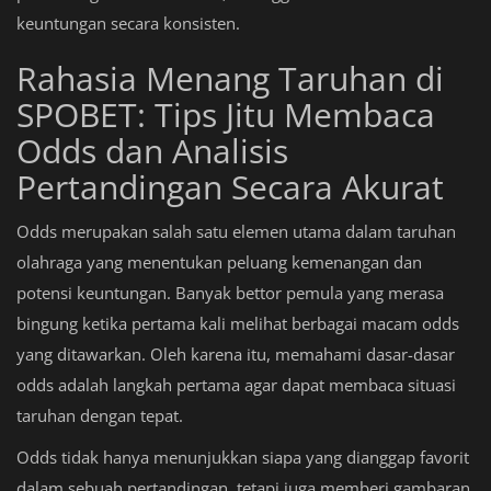
keuntungan secara konsisten.
Rahasia Menang Taruhan di
SPOBET: Tips Jitu Membaca
Odds dan Analisis
Pertandingan Secara Akurat
Odds merupakan salah satu elemen utama dalam taruhan
olahraga yang menentukan peluang kemenangan dan
potensi keuntungan. Banyak bettor pemula yang merasa
bingung ketika pertama kali melihat berbagai macam odds
yang ditawarkan. Oleh karena itu, memahami dasar-dasar
odds adalah langkah pertama agar dapat membaca situasi
taruhan dengan tepat.
Odds tidak hanya menunjukkan siapa yang dianggap favorit
dalam sebuah pertandingan, tetapi juga memberi gambaran