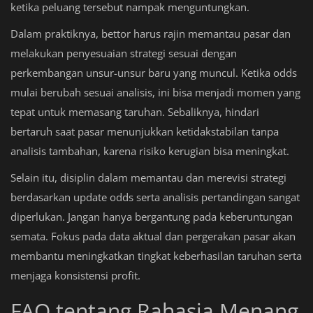
ketika peluang tersebut nampak menguntungkan.
Dalam praktiknya, bettor harus rajin memantau pasar dan
melakukan penyesuaian strategi sesuai dengan
perkembangan unsur-unsur baru yang muncul. Ketika odds
mulai berubah sesuai analisis, ini bisa menjadi momen yang
tepat untuk memasang taruhan. Sebaliknya, hindari
bertaruh saat pasar menunjukkan ketidakstabilan tanpa
analisis tambahan, karena risiko kerugian bisa meningkat.
Selain itu, disiplin dalam memantau dan merevisi strategi
berdasarkan update odds serta analisis pertandingan sangat
diperlukan. Jangan hanya bergantung pada keberuntungan
semata. Fokus pada data aktual dan pergerakan pasar akan
membantu meningkatkan tingkat keberhasilan taruhan serta
menjaga konsistensi profit.
FAQ tentang Rahasia Menang