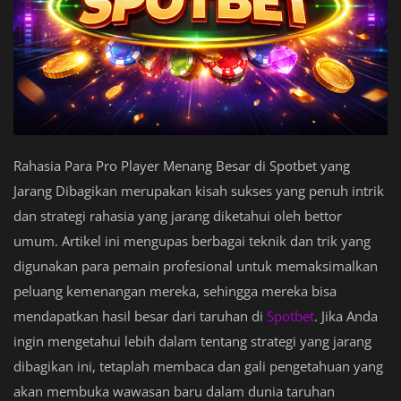
Rahasia Para Pro Player Menang Besar di Spotbet yang
Jarang Dibagikan merupakan kisah sukses yang penuh intrik
dan strategi rahasia yang jarang diketahui oleh bettor
umum. Artikel ini mengupas berbagai teknik dan trik yang
digunakan para pemain profesional untuk memaksimalkan
peluang kemenangan mereka, sehingga mereka bisa
mendapatkan hasil besar dari taruhan di
Spotbet
. Jika Anda
ingin mengetahui lebih dalam tentang strategi yang jarang
dibagikan ini, tetaplah membaca dan gali pengetahuan yang
akan membuka wawasan baru dalam dunia taruhan