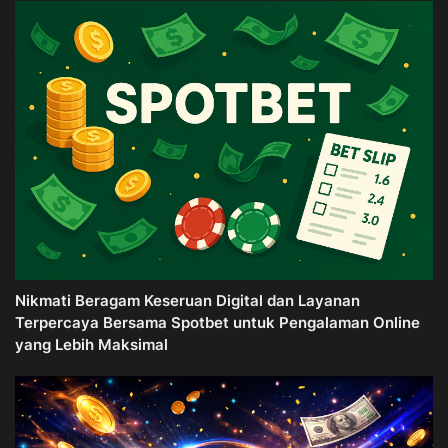
Nikmati Beragam Keseruan Digital dan Layanan
Terpercaya Bersama Spotbet untuk Pengalaman Online
yang Lebih Maksimal