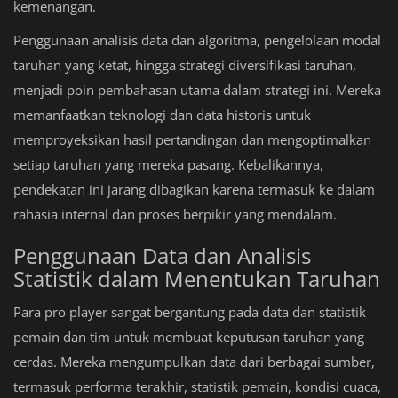
kemenangan.
Penggunaan analisis data dan algoritma, pengelolaan modal
taruhan yang ketat, hingga strategi diversifikasi taruhan,
menjadi poin pembahasan utama dalam strategi ini. Mereka
memanfaatkan teknologi dan data historis untuk
memproyeksikan hasil pertandingan dan mengoptimalkan
setiap taruhan yang mereka pasang. Kebalikannya,
pendekatan ini jarang dibagikan karena termasuk ke dalam
rahasia internal dan proses berpikir yang mendalam.
Penggunaan Data dan Analisis
Statistik dalam Menentukan Taruhan
Para pro player sangat bergantung pada data dan statistik
pemain dan tim untuk membuat keputusan taruhan yang
cerdas. Mereka mengumpulkan data dari berbagai sumber,
termasuk performa terakhir, statistik pemain, kondisi cuaca,