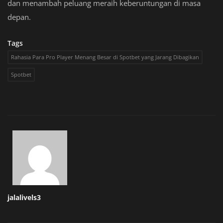
dan menambah peluang meraih keberuntungan di masa
depan.
Tags
Rahasia Para Pro Player Menang Besar di Spotbet yang Jarang Dibagikan
Spotbet
jalalivels3