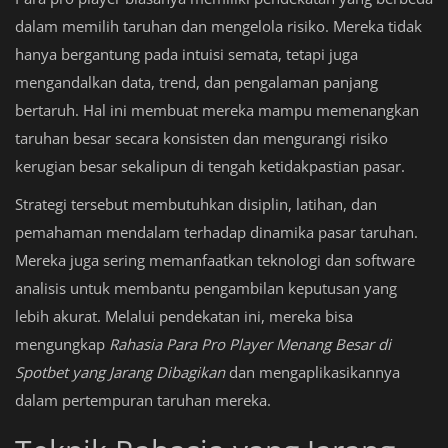
dalam memilih taruhan dan mengelola risiko. Mereka tidak
hanya bergantung pada intuisi semata, tetapi juga
mengandalkan data, trend, dan pengalaman panjang
bertaruh. Hal ini membuat mereka mampu memenangkan
taruhan besar secara konsisten dan mengurangi risiko
kerugian besar sekalipun di tengah ketidakpastian pasar.
Strategi tersebut membutuhkan disiplin, latihan, dan
pemahaman mendalam terhadap dinamika pasar taruhan.
Mereka juga sering memanfaatkan teknologi dan software
analisis untuk membantu pengambilan keputusan yang
lebih akurat. Melalui pendekatan ini, mereka bisa
mengungkap
Rahasia Para Pro Player Menang Besar di
Spotbet yang Jarang Dibagikan
dan mengaplikasikannya
dalam pertempuran taruhan mereka.