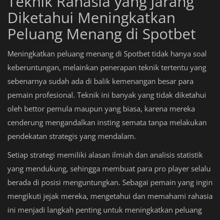
Teknik Rahasia yang Jarang
Diketahui Meningkatkan
Peluang Menang di Spotbet
Meningkatkan peluang menang di Spotbet tidak hanya soal
keberuntungan, melainkan penerapan teknik tertentu yang
sebenarnya sudah ada di balik kemenangan besar para
pemain profesional. Teknik ini banyak yang tidak diketahui
oleh bettor pemula maupun yang biasa, karena mereka
cenderung mengandalkan insting semata tanpa melakukan
pendekatan strategis yang mendalam.
Setiap strategi memiliki alasan ilmiah dan analisis statistik
yang mendukung, sehingga membuat para pro player selalu
berada di posisi menguntungkan. Sebagai pemain yang ingin
mengikuti jejak mereka, mengetahui dan memahami rahasia
ini menjadi langkah penting untuk meningkatkan peluang