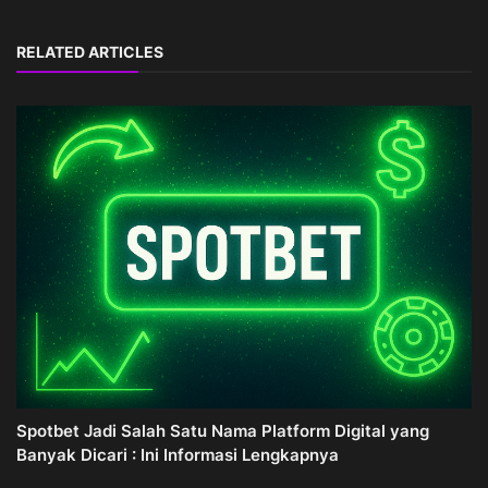
RELATED ARTICLES
Spotbet Jadi Salah Satu Nama Platform Digital yang
Banyak Dicari : Ini Informasi Lengkapnya