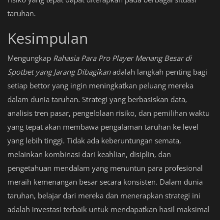
taruhan.
Kesimpulan
Mengungkap
Rahasia Para Pro Player Menang Besar di
Spotbet yang Jarang Dibagikan
adalah langkah penting bagi
setiap bettor yang ingin meningkatkan peluang mereka
dalam dunia taruhan. Strategi yang berbasiskan data,
analisis tren pasar, pengelolaan risiko, dan pemilihan waktu
yang tepat akan membawa pengalaman taruhan ke level
yang lebih tinggi. Tidak ada keberuntungan semata,
melainkan kombinasi dari keahlian, disiplin, dan
pengetahuan mendalam yang menuntun para profesional
meraih kemenangan besar secara konsisten. Dalam dunia
taruhan, belajar dari mereka dan menerapkan strategi ini
adalah investasi terbaik untuk mendapatkan hasil maksimal