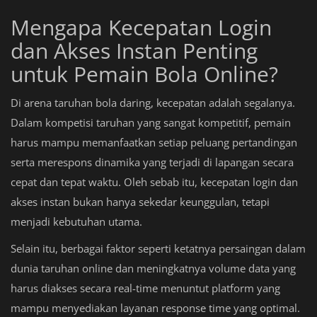
Mengapa Kecepatan Login
dan Akses Instan Penting
untuk Pemain Bola Online?
Di arena taruhan bola daring, kecepatan adalah segalanya.
Dalam kompetisi taruhan yang sangat kompetitif, pemain
harus mampu memanfaatkan setiap peluang pertandingan
serta merespons dinamika yang terjadi di lapangan secara
cepat dan tepat waktu. Oleh sebab itu, kecepatan login dan
akses instan bukan hanya sekedar keunggulan, tetapi
menjadi kebutuhan utama.
Selain itu, berbagai faktor seperti ketatnya persaingan dalam
dunia taruhan online dan meningkatnya volume data yang
harus diakses secara real-time menuntut platform yang
mampu menyediakan layanan response time yang optimal.