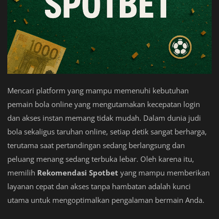
Mencari platform yang mampu memenuhi kebutuhan
pemain bola online yang mengutamakan kecepatan login
dan akses instan memang tidak mudah. Dalam dunia judi
bola sekaligus taruhan online, setiap detik sangat berharga,
terutama saat pertandingan sedang berlangsung dan
peluang menang sedang terbuka lebar. Oleh karena itu,
memilih
Rekomendasi Spotbet
yang mampu memberikan
layanan cepat dan akses tanpa hambatan adalah kunci
utama untuk mengoptimalkan pengalaman bermain Anda.