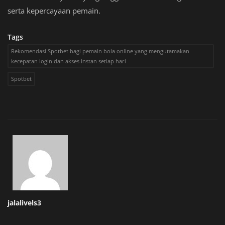
serta kepercayaan pemain.
Tags
Rekomendasi Spotbet bagi pemain bola online yang mengutamakan
kecepatan login dan akses instan setiap hari
Spotbet
jalalivels3