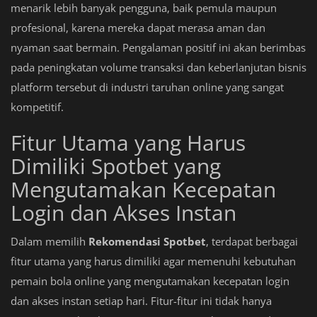
menarik lebih banyak pengguna, baik pemula maupun
profesional, karena mereka dapat merasa aman dan
nyaman saat bermain. Pengalaman positif ini akan berimbas
pada peningkatan volume transaksi dan keberlanjutan bisnis
platform tersebut di industri taruhan online yang sangat
kompetitif.
Fitur Utama yang Harus
Dimiliki Spotbet yang
Mengutamakan Kecepatan
Login dan Akses Instan
Dalam memilih
Rekomendasi Spotbet
, terdapat berbagai
fitur utama yang harus dimiliki agar memenuhi kebutuhan
pemain bola online yang mengutamakan kecepatan login
dan akses instan setiap hari. Fitur-fitur ini tidak hanya