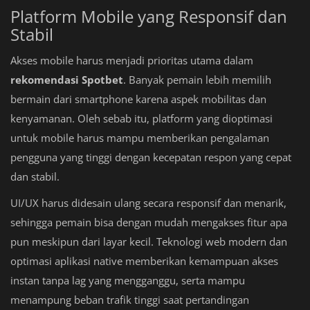
Platform Mobile yang Responsif dan
Stabil
Akses mobile harus menjadi prioritas utama dalam
rekomendasi Spotbet
. Banyak pemain lebih memilih
bermain dari smartphone karena aspek mobilitas dan
kenyamanan. Oleh sebab itu, platform yang dioptimasi
untuk mobile harus mampu memberikan pengalaman
pengguna yang tinggi dengan kecepatan respon yang cepat
dan stabil.
UI/UX harus didesain ulang secara responsif dan menarik,
sehingga pemain bisa dengan mudah mengakses fitur apa
pun meskipun dari layar kecil. Teknologi web modern dan
optimasi aplikasi native memberikan kemampuan akses
instan tanpa lag yang mengganggu, serta mampu
menampung beban trafik tinggi saat pertandingan