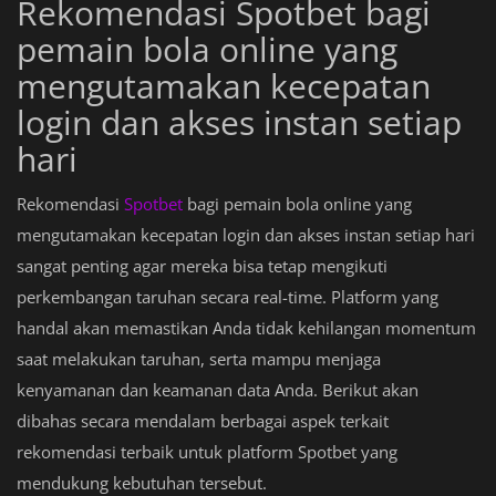
Rekomendasi Spotbet bagi
pemain bola online yang
mengutamakan kecepatan
login dan akses instan setiap
hari
Rekomendasi
Spotbet
bagi pemain bola online yang
mengutamakan kecepatan login dan akses instan setiap hari
sangat penting agar mereka bisa tetap mengikuti
perkembangan taruhan secara real-time. Platform yang
handal akan memastikan Anda tidak kehilangan momentum
saat melakukan taruhan, serta mampu menjaga
kenyamanan dan keamanan data Anda. Berikut akan
dibahas secara mendalam berbagai aspek terkait
rekomendasi terbaik untuk platform Spotbet yang
mendukung kebutuhan tersebut.