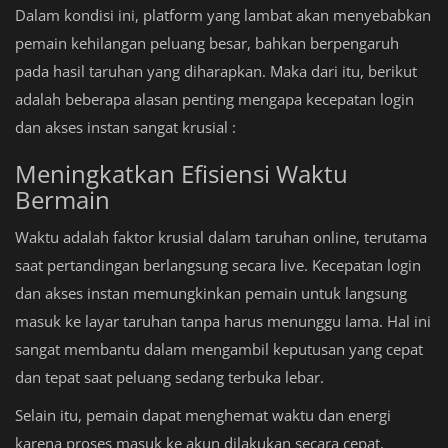
Dalam kondisi ini, platform yang lambat akan menyebabkan
pemain kehilangan peluang besar, bahkan berpengaruh
pada hasil taruhan yang diharapkan. Maka dari itu, berikut
adalah beberapa alasan penting mengapa kecepatan login
dan akses instan sangat krusial :
Meningkatkan Efisiensi Waktu
Bermain
Waktu adalah faktor krusial dalam taruhan online, terutama
saat pertandingan berlangsung secara live. Kecepatan login
dan akses instan memungkinkan pemain untuk langsung
masuk ke layar taruhan tanpa harus menunggu lama. Hal ini
sangat membantu dalam mengambil keputusan yang cepat
dan tepat saat peluang sedang terbuka lebar.
Selain itu, pemain dapat menghemat waktu dan energi
karena proses masuk ke akun dilakukan secara cepat,