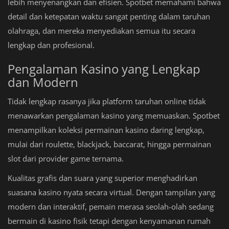
lebih menyenangkan dan efisien. Spotbet memahami bahwa
detail dan ketepatan waktu sangat penting dalam taruhan
olahraga, dan mereka menyediakan semua itu secara
lengkap dan profesional.
Pengalaman Kasino yang Lengkap
dan Modern
Tidak lengkap rasanya jika platform taruhan online tidak
menawarkan pengalaman kasino yang memuaskan. Spotbet
menampilkan koleksi permainan kasino daring lengkap,
mulai dari roulette, blackjack, baccarat, hingga permainan
slot dari provider game ternama.
Kualitas grafis dan suara yang superior menghadirkan
suasana kasino nyata secara virtual. Dengan tampilan yang
modern dan interaktif, pemain merasa seolah-olah sedang
bermain di kasino fisik tetapi dengan kenyamanan rumah