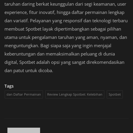
taruhan daring berkat keunggulan dari segi keamanan, user
experience, fitur inovatif, hingga daftar permainan lengkap
dan variatif. Pelayanan yang responsif dan teknologi terbaru
membuat Spotbet layak dipertimbangkan sebagai pilihan
utama untuk pengalaman taruhan yang aman, nyaman, dan
menguntungkan. Bagi siapa saja yang ingin menjajal
keberuntungan dan memaksimalkan peluang di dunia
digital, Spotbet adalah opsi yang sangat direkomendasikan
dan patut untuk dicoba.
Tags
dan Daftar Permainan
Review Lengkap Spotbet: Kelebihan
Spotbet