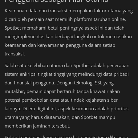
Keamanan data dan transaksi merupakan faktor utama yang
dicari oleh pemain saat memilih platform taruhan online.
Spotbet memahami betul pentingnya aspek ini dan telah
mengimplementasikan berbagai langkah untuk memastikan
keamanan dan kenyamanan pengguna dalam setiap
transaksi.
Salah satu kelebihan utama dari Spotbet adalah penerapan
sistem enkripsi tingkat tinggi yang melindungi data pribadi
dan finansial pengguna. Dengan teknologi SSL yang
mutakhir, pemain dapat bertaruh tanpa khawatir akan
potensi pembobolan data atau tindak kejahatan siber
lainnya. Di era digital ini, aspek keamanan adalah prioritas
utama yang harus diutamakan, dan Spotbet mampu
memberikan jaminan tersebut.
Selain keamanan, kepercayaan dari pemain juga dibangun