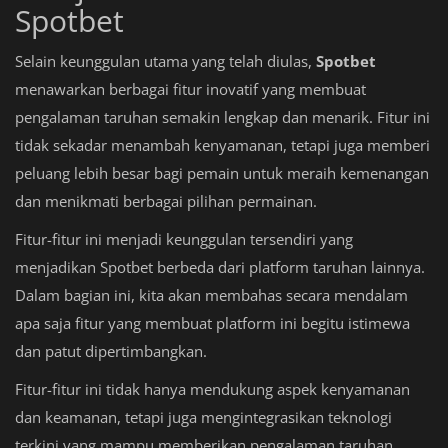
Spotbet
Selain keunggulan utama yang telah diulas,
Spotbet
menawarkan berbagai fitur inovatif yang membuat
pengalaman taruhan semakin lengkap dan menarik. Fitur ini
tidak sekadar menambah kenyamanan, tetapi juga memberi
peluang lebih besar bagi pemain untuk meraih kemenangan
dan menikmati berbagai pilihan permainan.
Fitur-fitur ini menjadi keunggulan tersendiri yang
menjadikan Spotbet berbeda dari platform taruhan lainnya.
Dalam bagian ini, kita akan membahas secara mendalam
apa saja fitur yang membuat platform ini begitu istimewa
dan patut dipertimbangkan.
Fitur-fitur ini tidak hanya mendukung aspek kenyamanan
dan keamanan, tetapi juga mengintegrasikan teknologi
terkini yang mampu memberikan pengalaman taruhan