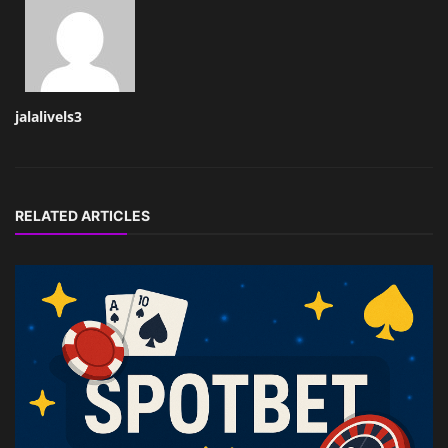
jalalivels3
RELATED ARTICLES