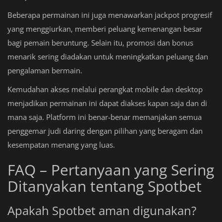
Beberapa permainan ini juga menawarkan jackpot progresif
yang menggiurkan, memberi peluang kemenangan besar
bagi pemain beruntung. Selain itu, promosi dan bonus
menarik sering diadakan untuk meningkatkan peluang dan
pengalaman bermain.
Kemudahan akses melalui perangkat mobile dan desktop
menjadikan permainan ini dapat diakses kapan saja dan di
mana saja. Platform ini benar-benar memanjakan semua
penggemar judi daring dengan pilihan yang beragam dan
kesempatan menang yang luas.
FAQ – Pertanyaan yang Sering
Ditanyakan tentang Spotbet
Apakah Spotbet aman digunakan?