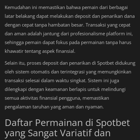
Kemudahan ini memastikan bahwa pemain dari berbagai
latar belakang dapat melakukan deposit dan penarikan dana
dengan cepat tanpa hambatan besar. Transaksi yang cepat
dan aman adalah jantung dari profesionalisme platform ini,
sehingga pemain dapat fokus pada permainan tanpa harus
khawatir tentang aspek finansial.
Selain itu, proses deposit dan penarikan di Spotbet didukung
oleh sistem otomatis dan terintegrasi yang memungkinkan
transaksi selesai dalam waktu singkat. Sistem ini juga
dilengkapi dengan keamanan berlapis untuk melindungi
semua aktivitas finansial pengguna, memastikan
pengalaman taruhan yang aman dan nyaman.
Daftar Permainan di Spotbet
yang Sangat Variatif dan