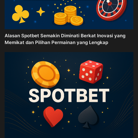
Alasan Spotbet Semakin Diminati Berkat Inovasi yang
Memikat dan Pilihan Permainan yang Lengkap