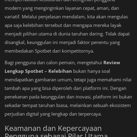
modern yang menginginkan layanan cepat, aman, dan
variatif. Melalui penjelasan mendalam, kita akan mengulas
apa saja kelebihan tersebut dan mengapa mereka layak
menjadi pilihan utama di dunia taruhan daring. Tidak dapat
disangkal, keunggulan ini menjadi faktor penentu yang
membedakan Spotbet dari kompetitornya.
Bagi pengguna dan calon pemain, mengetahui
Review
Lengkap Spotbet – Kelebihan
bukan hanya soal
mendapatkan gambaran umum, tetapi juga memahami nilai
tambah apa yang bisa diperoleh dari platform ini. Dengan
penekanan pada keunggulan dan inovasi, platform ini bukan
sekadar tempat taruhan biasa, melainkan sebuah ekosistem
perjudian digital yang lengkap dan terpercaya.
Keamanan dan Kepercayaan
Pengguna sebagai Pilar Utama