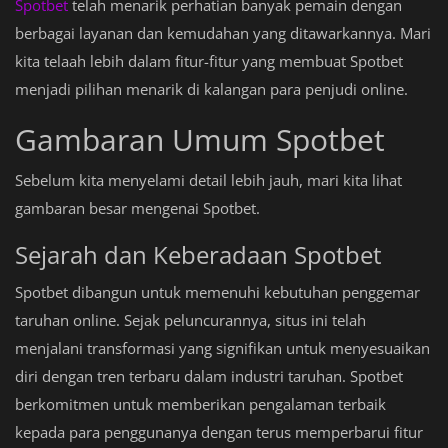
Spotbet
telah menarik perhatian banyak pemain dengan
berbagai layanan dan kemudahan yang ditawarkannya. Mari
kita telaah lebih dalam fitur-fitur yang membuat Spotbet
menjadi pilihan menarik di kalangan para penjudi online.
Gambaran Umum Spotbet
Sebelum kita menyelami detail lebih jauh, mari kita lihat
gambaran besar mengenai Spotbet.
Sejarah dan Keberadaan Spotbet
Spotbet dibangun untuk memenuhi kebutuhan penggemar
taruhan online. Sejak peluncurannya, situs ini telah
menjalani transformasi yang signifikan untuk menyesuaikan
diri dengan tren terbaru dalam industri taruhan. Spotbet
berkomitmen untuk memberikan pengalaman terbaik
kepada para penggunanya dengan terus memperbarui fitur