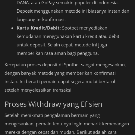
DANA, atau GoPay semakin populer di Indonesia.
Deposit menggunakan metode ini biasanya instan dan
langsung terkonfirmasi.
Kartu Kredit/Debit
: Spotbet menyediakan
kemudahan menggunakan kartu kredit atau debit
untuk deposit. Selain cepat, metode ini juga
memberikan rasa aman bagi pengguna.
Kecepatan proses deposit di Spotbet sangat mengesankan,
dengan banyak metode yang memberikan konfirmasi
instan. Ini berarti pemain dapat segera mulai bertaruh
setelah menyelesaikan transaksi.
Proses Withdraw yang Efisien
Setelah menikmati pengalaman bermain yang
mengesankan, pemain tentunya ingin menarik kemenangan
mereka dengan cepat dan mudah. Berikut adalah cara