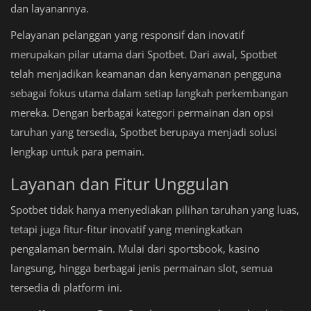
dan layanannya.
Pelayanan pelanggan yang responsif dan inovatif
merupakan pilar utama dari Spotbet. Dari awal, Spotbet
telah menjadikan keamanan dan kenyamanan pengguna
sebagai fokus utama dalam setiap langkah perkembangan
mereka. Dengan berbagai kategori permainan dan opsi
taruhan yang tersedia, Spotbet berupaya menjadi solusi
lengkap untuk para pemain.
Layanan dan Fitur Unggulan
Spotbet tidak hanya menyediakan pilihan taruhan yang luas,
tetapi juga fitur-fitur inovatif yang meningkatkan
pengalaman bermain. Mulai dari sportsbook, kasino
langsung, hingga berbagai jenis permainan slot, semua
tersedia di platform ini.