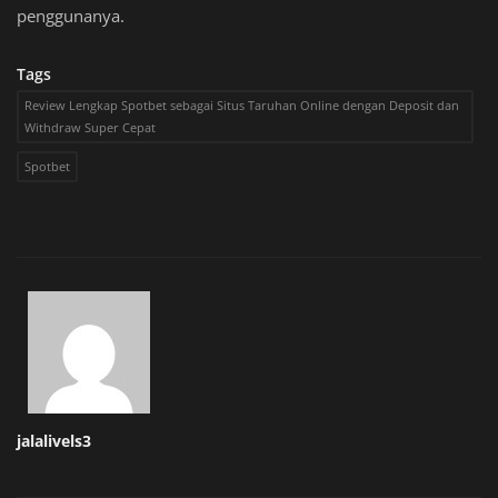
penggunanya.
Tags
Review Lengkap Spotbet sebagai Situs Taruhan Online dengan Deposit dan
Withdraw Super Cepat
Spotbet
jalalivels3