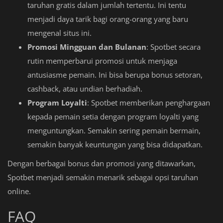
taruhan gratis dalam jumlah tertentu. Ini tentu
menjadi daya tarik bagi orang-orang yang baru
mengenal situs ini.
Promosi Mingguan dan Bulanan
: Spotbet secara
rutin memperbarui promosi untuk menjaga
antusiasme pemain. Ini bisa berupa bonus setoran,
cashback, atau undian berhadiah.
Program Loyalti
: Spotbet memberikan penghargaan
kepada pemain setia dengan program loyalti yang
menguntungkan. Semakin sering pemain bermain,
semakin banyak keuntungan yang bisa didapatkan.
Dengan berbagai bonus dan promosi yang ditawarkan,
Spotbet menjadi semakin menarik sebagai opsi taruhan
online.
FAQ