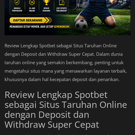
Review Lengkap Spotbet sebagai Situs Taruhan Online
dengan Deposit dan Withdraw Super Cepat. Dalam dunia
taruhan online yang semakin berkembang, penting untuk
mengetahui situs mana yang menawarkan layanan terbaik,
khususnya dalam hal kecepatan deposit dan penarikan.
Review Lengkap Spotbet
sebagai Situs Taruhan Online
dengan Deposit dan
Withdraw Super Cepat