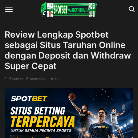
Review Lengkap Spotbet
sebagai Situs Taruhan Online
Home
dengan Deposit dan Withdraw
Super Cepat
Spotbet
08/05/2026
167