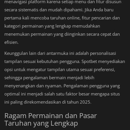
menavigasi platform karena setiap menu dan fitur disusun
secara sistematis dan mudah dipahami. Jika Anda baru
pertama kali mencoba taruhan online, fitur pencarian dan
kategori permainan yang lengkap memudahkan
menemukan permainan yang diinginkan secara cepat dan
efisien.
Keunggulan lain dari antarmuka ini adalah personalisasi
tampilan sesuai kebutuhan pengguna. Spotbet menyediakan
opsi untuk mengatur tampilan utama sesuai preferensi,
sehingga pengalaman bermain menjadi lebih
menyenangkan dan nyaman. Pengalaman pengguna yang
optimal ini menjadi salah satu faktor besar mengapa situs
ini paling direkomendasikan di tahun 2025.
Ragam Permainan dan Pasar
Taruhan yang Lengkap