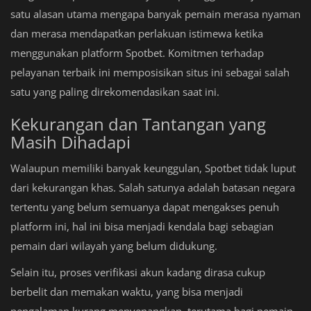
satu alasan utama mengapa banyak pemain merasa nyaman
dan merasa mendapatkan perlakuan istimewa ketika
menggunakan platform Spotbet. Komitmen terhadap
pelayanan terbaik ini memposisikan situs ini sebagai salah
satu yang paling direkomendasikan saat ini.
Kekurangan dan Tantangan yang
Masih Dihadapi
Walaupun memiliki banyak keunggulan, Spotbet tidak luput
dari kekurangan khas. Salah satunya adalah batasan negara
tertentu yang belum semuanya dapat mengakses penuh
platform ini, hal ini bisa menjadi kendala bagi sebagian
pemain dari wilayah yang belum didukung.
Selain itu, proses verifikasi akun kadang dirasa cukup
berbelit dan memakan waktu, yang bisa menjadi
pengalaman kurang menyenangkan, terutama bagi pemain