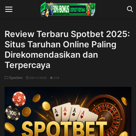
Review Terbaru Spotbet 2025:
Situs Taruhan Online Paling
Home
Direkomendasikan dan
Terpercaya
Spotbet
04/11/2025
214