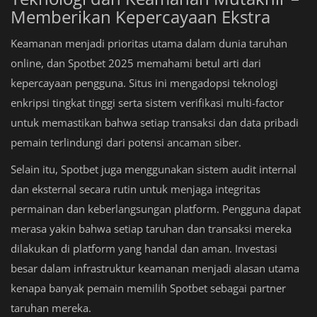
Memberikan Kepercayaan Ekstra
Keamanan menjadi prioritas utama dalam dunia taruhan
online, dan Spotbet 2025 memahami betul arti dari
kepercayaan pengguna. Situs ini mengadopsi teknologi
enkripsi tingkat tinggi serta sistem verifikasi multi-factor
untuk memastikan bahwa setiap transaksi dan data pribadi
pemain terlindungi dari potensi ancaman siber.
Selain itu, Spotbet juga menggunakan sistem audit internal
dan eksternal secara rutin untuk menjaga integritas
permainan dan keberlangsungan platform. Pengguna dapat
merasa yakin bahwa setiap taruhan dan transaksi mereka
dilakukan di platform yang handal dan aman. Investasi
besar dalam infrastruktur keamanan menjadi alasan utama
kenapa banyak pemain memilih Spotbet sebagai partner
taruhan mereka.