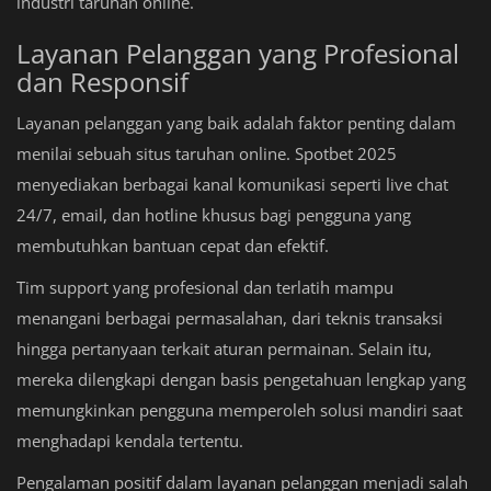
industri taruhan online.
Layanan Pelanggan yang Profesional
dan Responsif
Layanan pelanggan yang baik adalah faktor penting dalam
menilai sebuah situs taruhan online. Spotbet 2025
menyediakan berbagai kanal komunikasi seperti live chat
24/7, email, dan hotline khusus bagi pengguna yang
membutuhkan bantuan cepat dan efektif.
Tim support yang profesional dan terlatih mampu
menangani berbagai permasalahan, dari teknis transaksi
hingga pertanyaan terkait aturan permainan. Selain itu,
mereka dilengkapi dengan basis pengetahuan lengkap yang
memungkinkan pengguna memperoleh solusi mandiri saat
menghadapi kendala tertentu.
Pengalaman positif dalam layanan pelanggan menjadi salah