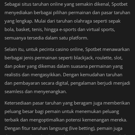
Sebagai situs taruhan online yang semakin dikenal, Spotbet
menyediakan berbagai pilihan permainan dan pasar taruhan
yang lengkap. Mulai dari taruhan olahraga seperti sepak
bola, basket, tenis, hingga e-sports dan virtual sports,
semuanya tersedia dalam satu platform.
Selain itu, untuk pecinta casino online, Spotbet menawarkan
berbagai jenis permainan seperti blackjack, roulette, slot,
dan poker yang dikemas dalam suasana permainan yang
realistis dan mengasyikkan. Dengan kemudahan taruhan
dan pembayaran secara digital, pengalaman berjudi menjadi
seamless dan menyenangkan.
Ketersediaan pasar taruhan yang beragam juga memberikan
peluang besar bagi pemain untuk menemukan peluang
terbaik dan mengoptimalkan potensi kemenangan mereka.
Dengan fitur taruhan langsung (live betting), pemain juga