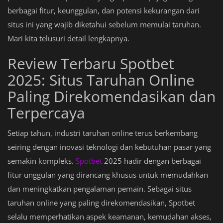
berbagai fitur, keunggulan, dan potensi kekurangan dari
situs ini yang wajib diketahui sebelum memulai taruhan.
Mari kita telusuri detail lengkapnya.
Review Terbaru Spotbet
2025: Situs Taruhan Online
Paling Direkomendasikan dan
Terpercaya
Setiap tahun, industri taruhan online terus berkembang
seiring dengan inovasi teknologi dan kebutuhan pasar yang
semakin kompleks.
Spotbet
2025 hadir dengan berbagai
fitur unggulan yang dirancang khusus untuk memudahkan
dan meningkatkan pengalaman pemain. Sebagai situs
taruhan online yang paling direkomendasikan, Spotbet
selalu memperhatikan aspek keamanan, kemudahan akses,