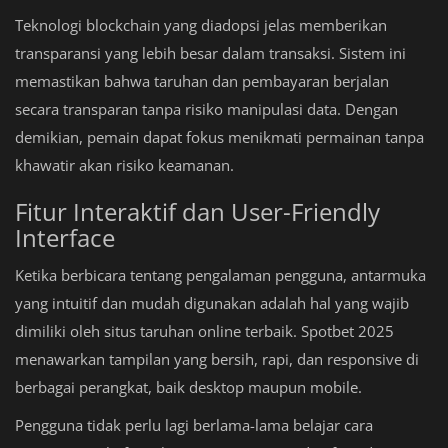
Teknologi blockchain yang diadopsi jelas memberikan
transparansi yang lebih besar dalam transaksi. Sistem ini
memastikan bahwa taruhan dan pembayaran berjalan
secara transparan tanpa risiko manipulasi data. Dengan
demikian, pemain dapat fokus menikmati permainan tanpa
khawatir akan risiko keamanan.
Fitur Interaktif dan User-Friendly
Interface
Ketika berbicara tentang pengalaman pengguna, antarmuka
yang intuitif dan mudah digunakan adalah hal yang wajib
dimiliki oleh situs taruhan online terbaik. Spotbet 2025
menawarkan tampilan yang bersih, rapi, dan responsive di
berbagai perangkat, baik desktop maupun mobile.
Pengguna tidak perlu lagi berlama-lama belajar cara