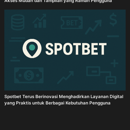
Akses Mudah dan Tampilan yang Ramah Pengguna
Spotbet Terus Berinovasi Menghadirkan Layanan Digital
yang Praktis untuk Berbagai Kebutuhan Pengguna