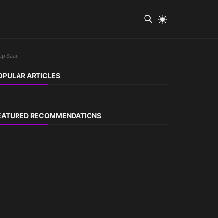
ap Saat!
OPULAR ARTICLES
EATURED RECOMMENDATIONS