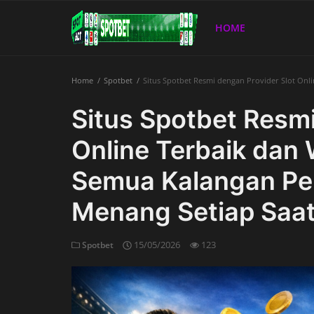
HOME
Home
Spotbet
Situs Spotbet Resmi dengan Provider Slot Onl
Home
Situs Spotbet Resmi
Online Terbaik dan 
Semua Kalangan Pe
Menang Setiap Saat
15/05/2026
123
Spotbet