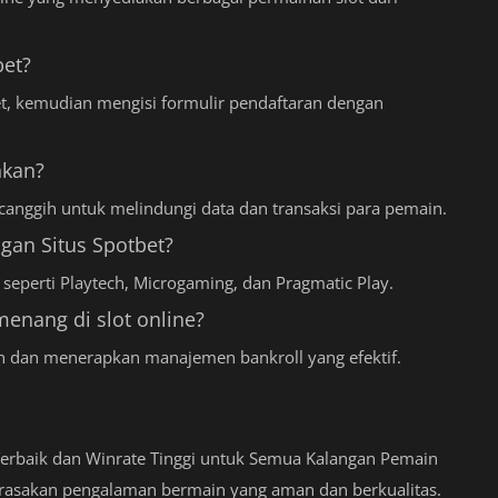
bet?
t, kemudian mengisi formulir pendaftaran dengan
nkan?
canggih untuk melindungi data dan transaksi para pemain.
gan Situs Spotbet?
seperti Playtech, Microgaming, dan Pragmatic Play.
enang di slot online?
dan menerapkan manajemen bankroll yang efektif.
 Terbaik dan Winrate Tinggi untuk Semua Kalangan Pemain
erasakan pengalaman bermain yang aman dan berkualitas.