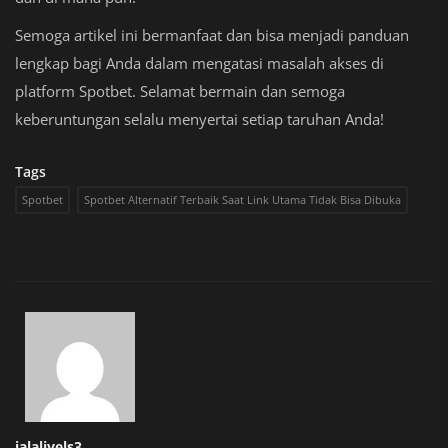
Semoga artikel ini bermanfaat dan bisa menjadi panduan
lengkap bagi Anda dalam mengatasi masalah akses di
platform Spotbet. Selamat bermain dan semoga
keberuntungan selalu menyertai setiap taruhan Anda!
Tags
Spotbet
Spotbet Alternatif Terbaik Saat Link Utama Tidak Bisa Dibuka
jalalivels3