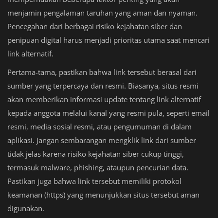
menjamin pengalaman taruhan yang aman dan nyaman.
Pencegahan dari berbagai risiko kejahatan siber dan
penipuan digital harus menjadi prioritas utama saat mencari
link alternatif.
Pertama-tama, pastikan bahwa link tersebut berasal dari
sumber yang terpercaya dan resmi. Biasanya, situs resmi
akan memberikan informasi update tentang link alternatif
kepada anggota melalui kanal yang resmi pula, seperti email
resmi, media sosial resmi, atau pengumuman di dalam
aplikasi. Jangan sembarangan mengklik link dari sumber
tidak jelas karena risiko kejahatan siber cukup tinggi,
termasuk malware, phishing, ataupun pencurian data.
Pastikan juga bahwa link tersebut memiliki protokol
keamanan (https) yang menunjukkan situs tersebut aman
digunakan.