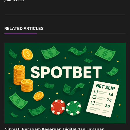
RELATED ARTICLES
Nikmati Beragam Keseruan Digital dan Layanan