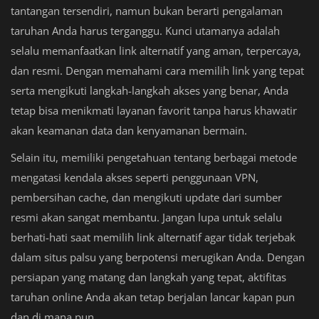
tantangan tersendiri, namun bukan berarti pengalaman
taruhan Anda harus terganggu. Kunci utamanya adalah
selalu memanfaatkan link alternatif yang aman, terpercaya,
dan resmi. Dengan memahami cara memilih link yang tepat
serta mengikuti langkah-langkah akses yang benar, Anda
tetap bisa menikmati layanan favorit tanpa harus khawatir
akan keamanan data dan kenyamanan bermain.
Selain itu, memiliki pengetahuan tentang berbagai metode
mengatasi kendala akses seperti penggunaan VPN,
pembersihan cache, dan mengikuti update dari sumber
resmi akan sangat membantu. Jangan lupa untuk selalu
berhati-hati saat memilih link alternatif agar tidak terjebak
dalam situs palsu yang berpotensi merugikan Anda. Dengan
persiapan yang matang dan langkah yang tepat, aktifitas
taruhan online Anda akan tetap berjalan lancar kapan pun
dan di mana pun.