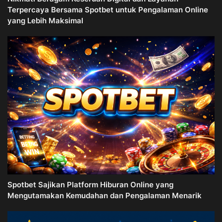
Terpercaya Bersama Spotbet untuk Pengalaman Online
yang Lebih Maksimal
Spotbet Sajikan Platform Hiburan Online yang
Mengutamakan Kemudahan dan Pengalaman Menarik