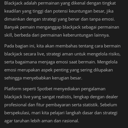
Blackjack adalah permainan yang dikenal dengan tingkat
keadilan yang tinggi dan potensi keuntungan besar, jika
dimainkan dengan strategi yang benar dan tanpa emosi.
Banyak pemain menganggap blackjack sebagai permainan
skill, berbeda dari permainan keberuntungan lainnya.
Pada bagian ini, kita akan membahas tentang cara bermain
blackjack secara live, strategi aman untuk mengelola risiko,
serta bagaimana menjaga emosi saat bermain. Mengelola
emosi merupakan aspek penting yang sering dilupakan
sehingga menyebabkan kerugian besar.
Platform seperti Spotbet menyediakan pengalaman
blackjack live yang sangat realistis, lengkap dengan dealer
profesional dan fitur pembayaran serta statistik. Sebelum
berspekulasi, mari kita pelajari langkah dasar dan strategi
agar taruhan lebih aman dan rasional.