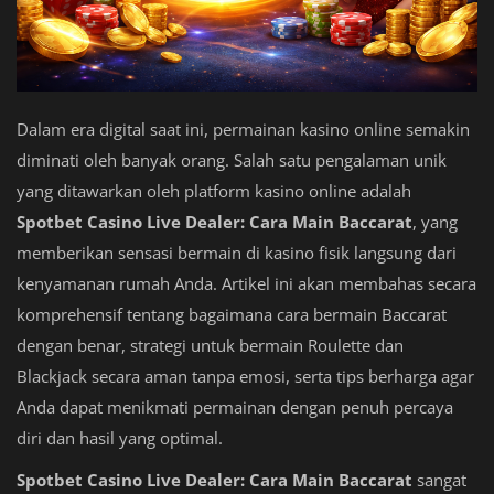
Dalam era digital saat ini, permainan kasino online semakin
diminati oleh banyak orang. Salah satu pengalaman unik
yang ditawarkan oleh platform kasino online adalah
Spotbet Casino Live Dealer: Cara Main Baccarat
, yang
memberikan sensasi bermain di kasino fisik langsung dari
kenyamanan rumah Anda. Artikel ini akan membahas secara
komprehensif tentang bagaimana cara bermain Baccarat
dengan benar, strategi untuk bermain Roulette dan
Blackjack secara aman tanpa emosi, serta tips berharga agar
Anda dapat menikmati permainan dengan penuh percaya
diri dan hasil yang optimal.
Spotbet Casino Live Dealer: Cara Main Baccarat
sangat