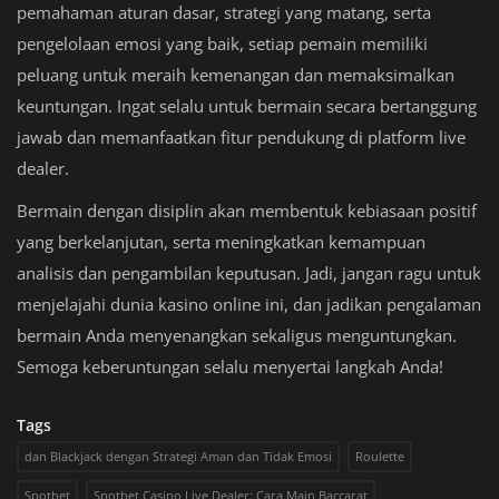
pemahaman aturan dasar, strategi yang matang, serta
pengelolaan emosi yang baik, setiap pemain memiliki
peluang untuk meraih kemenangan dan memaksimalkan
keuntungan. Ingat selalu untuk bermain secara bertanggung
jawab dan memanfaatkan fitur pendukung di platform live
dealer.
Bermain dengan disiplin akan membentuk kebiasaan positif
yang berkelanjutan, serta meningkatkan kemampuan
analisis dan pengambilan keputusan. Jadi, jangan ragu untuk
menjelajahi dunia kasino online ini, dan jadikan pengalaman
bermain Anda menyenangkan sekaligus menguntungkan.
Semoga keberuntungan selalu menyertai langkah Anda!
Tags
dan Blackjack dengan Strategi Aman dan Tidak Emosi
Roulette
Spotbet
Spotbet Casino Live Dealer: Cara Main Baccarat