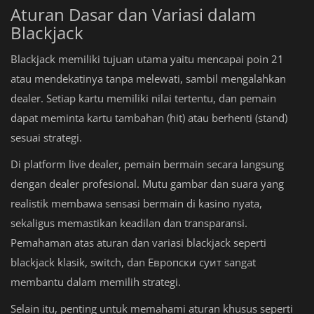
Aturan Dasar dan Variasi dalam
Blackjack
Blackjack memiliki tujuan utama yaitu mencapai poin 21
atau mendekatinya tanpa melewati, sambil mengalahkan
dealer. Setiap kartu memiliki nilai tertentu, dan pemain
dapat meminta kartu tambahan (hit) atau berhenti (stand)
sesuai strategi.
Di platform live dealer, pemain bermain secara langsung
dengan dealer profesional. Mutu gambar dan suara yang
realistik membawa sensasi bermain di kasino nyata,
sekaligus memastikan keadilan dan transparansi.
Pemahaman atas aturan dan variasi blackjack seperti
blackjack klasik, switch, dan Европски суит sangat
membantu dalam memilih strategi.
Selain itu, penting untuk memahami aturan khusus seperti