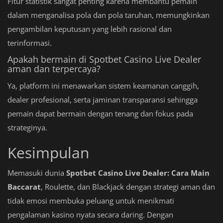
Fitur statistik sangat penting karena membantu pemain
dalam menganalisa pola dan pola taruhan, memungkinkan
pengambilan keputusan yang lebih rasional dan
terinformasi.
Apakah bermain di Spotbet Casino Live Dealer
aman dan terpercaya?
Ya, platform ini menawarkan sistem keamanan canggih,
dealer profesional, serta jaminan transparansi sehingga
pemain dapat bermain dengan tenang dan fokus pada
strateginya.
Kesimpulan
Memasuki dunia
Spotbet Casino Live Dealer: Cara Main
Baccarat
, Roulette, dan Blackjack dengan strategi aman dan
tidak emosi membuka peluang untuk menikmati
pengalaman kasino nyata secara daring. Dengan