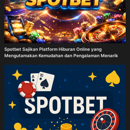
Spotbet Sajikan Platform Hiburan Online yang
Mengutamakan Kemudahan dan Pengalaman Menarik