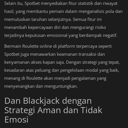
Selain itu, Spotbet menyediakan fitur statistik dan riwayat
hasil, yang membantu pemain dalam menganalisis pola dan
memutuskan taruhan selanjutnya. Semua fitur ini
menambah kepercayaan diri dan mengurangi risiko
terjadinya keputusan emosional yang berdampak negatif.
Bermain Roulette online di platform terpercaya seperti
Spotbet juga menawarkan keamanan transaksi dan
kenyamanan akses kapan saja. Dengan strategi yang tepat,
kesadaran atas peluang dan pengelolaan modal yang baik,
menang di Roulette akan menjadi pengalaman yang
menyenangkan dan menguntungkan.
Dan Blackjack dengan
Strategi Aman dan Tidak
Emosi