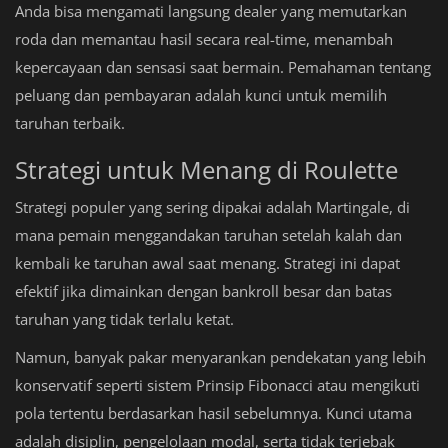
Anda bisa mengamati langsung dealer yang memutarkan
roda dan memantau hasil secara real-time, menambah
kepercayaan dan sensasi saat bermain. Pemahaman tentang
peluang dan pembayaran adalah kunci untuk memilih
taruhan terbaik.
Strategi untuk Menang di Roulette
Strategi populer yang sering dipakai adalah Martingale, di
mana pemain menggandakan taruhan setelah kalah dan
kembali ke taruhan awal saat menang. Strategi ini dapat
efektif jika dimainkan dengan bankroll besar dan batas
taruhan yang tidak terlalu ketat.
Namun, banyak pakar menyarankan pendekatan yang lebih
konservatif seperti sistem Prinsip Fibonacci atau mengikuti
pola tertentu berdasarkan hasil sebelumnya. Kunci utama
adalah disiplin, pengelolaan modal, serta tidak terjebak