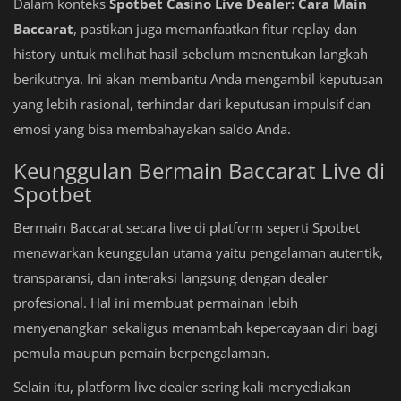
Dalam konteks
Spotbet Casino Live Dealer: Cara Main
Baccarat
, pastikan juga memanfaatkan fitur replay dan
history untuk melihat hasil sebelum menentukan langkah
berikutnya. Ini akan membantu Anda mengambil keputusan
yang lebih rasional, terhindar dari keputusan impulsif dan
emosi yang bisa membahayakan saldo Anda.
Keunggulan Bermain Baccarat Live di
Spotbet
Bermain Baccarat secara live di platform seperti Spotbet
menawarkan keunggulan utama yaitu pengalaman autentik,
transparansi, dan interaksi langsung dengan dealer
profesional. Hal ini membuat permainan lebih
menyenangkan sekaligus menambah kepercayaan diri bagi
pemula maupun pemain berpengalaman.
Selain itu, platform live dealer sering kali menyediakan