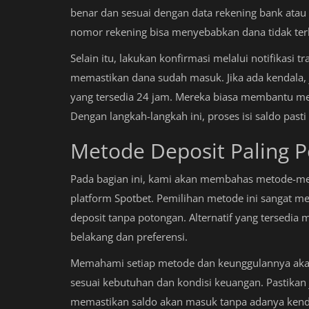
benar dan sesuai dengan data rekening bank atau 
nomor rekening bisa menyebabkan dana tidak terk
Selain itu, lakukan konfirmasi melalui notifikasi 
memastikan dana sudah masuk. Jika ada kendala,
yang tersedia 24 jam. Mereka biasa membantu men
Dengan langkah-langkah ini, proses isi saldo pasti
Metode Deposit Paling P
Pada bagian ini, kami akan membahas metode-me
platform Spotbet. Pemilihan metode ini sangat 
deposit tanpa potongan. Alternatif yang tersedia m
belakang dan preferensi.
Memahami setiap metode dan keunggulannya aka
sesuai kebutuhan dan kondisi keuangan. Pastikan 
memastikan saldo akan masuk tanpa adanya kend