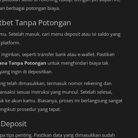
an berbagai potongan biaya.
otbet Tanpa Potongan
u. Setelah masuk, cari menu deposit atau isi saldo yang
 platform.
ginkan, seperti transfer bank atau e-wallet. Pastikan
Dana Tanpa Potongan
untuk menghindari biaya tak
ang ingin di depositkan.
yang telah dimasukkan, termasuk nomor rekening dan
ansaksi sesuai instruksi yang muncul. Setelah selesai,
k ke akun kamu. Biasanya, proses ini berlangsung sangat
ngikuti prosedur yang tepat.
 Deposit
apa tips penting. Pastikan data yang dimasukkan sudah