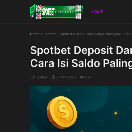
HOME
Home
Spotbet
Spotbet Deposit Dana Tanpa Potongan: Cara Isi 
Home
Spotbet Deposit Da
Cara Isi Saldo Palin
27/01/2026
252
Spotbet