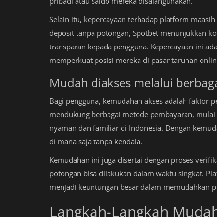
pribadi atau saldo mereka disalahgunakan.
Selain itu, kepercayaan terhadap platform maasi
deposit tanpa potongan, Spotbet menunjukkan k
transparan kepada pengguna. Kepercayaan ini ad
memperkuat posisi mereka di pasar taruhan onlin
Mudah diakses melalui berba
Bagi pengguna, kemudahan akses adalah faktor p
mendukung berbagai metode pembayaran, mulai dar
nyaman dan familiar di Indonesia. Dengan kemuda
di mana saja tanpa kendala.
Kemudahan ini juga disertai dengan proses verifik
potongan bisa dilakukan dalam waktu singkat. Pla
menjadi keuntungan besar dalam memudahkan prose
Langkah-Langkah Mudah