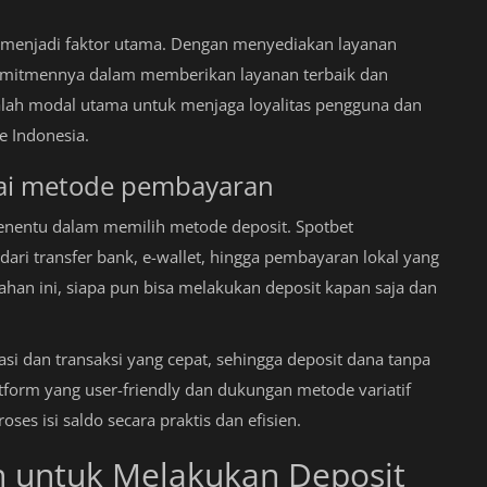
h menjadi faktor utama. Dengan menyediakan layanan
omitmennya dalam memberikan layanan terbaik dan
alah modal utama untuk menjaga loyalitas pengguna dan
e Indonesia.
gai metode pembayaran
enentu dalam memilih metode deposit. Spotbet
i transfer bank, e-wallet, hingga pembayaran lokal yang
han ini, siapa pun bisa melakukan deposit kapan saja dan
asi dan transaksi yang cepat, sehingga deposit dana tanpa
tform yang user-friendly dan dukungan metode variatif
s isi saldo secara praktis dan efisien.
 untuk Melakukan Deposit