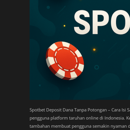
Spotbet Deposit Dana Tanpa Potongan – Cara Isi Sa
pengguna platform taruhan online di Indonesia.
tambahan membuat pengguna semakin nyaman dan 