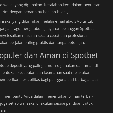
e-wallet yang digunakan. Kesalahan kecil dalam penulisan
irim dengan benar atau bahkan hilang.
transaksi yang dikirimkan melalui email atau SMS untuk
 jangan ragu menghubungi layanan pelanggan Spotbet
yelesaikan masalah secara cepat dan profesional.
 akan berjalan paling praktis dan tanpa potongan.
opuler dan Aman di Spotbet
tode deposit yang paling umum digunakan dan aman di
menentukan kecepatan dan keamanan saat melakukan
emberikan fleksibilitas bagi pengguna dari berbagai latar
n membantu Anda dalam menentukan pilihan terbaik
juga setiap transaksi dilakukan sesuai panduan untuk
ala.