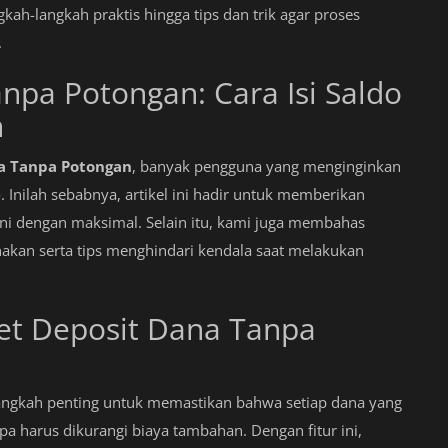
ah-langkah praktis hingga tips dan trik agar proses
.
npa Potongan: Cara Isi Saldo
n
a Tanpa Potongan
, banyak pengguna yang menginginkan
 Inilah sebabnya, artikel ini hadir untuk memberikan
ini dengan maksimal. Selain itu, kami juga membahas
akan serta tips menghindari kendala saat melakukan
et Deposit Dana Tanpa
angkah penting untuk memastikan bahwa setiap dana yang
a harus dikurangi biaya tambahan. Dengan fitur ini,