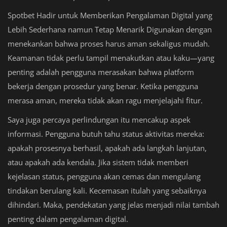
Spotbet Hadir untuk Memberikan Pengalaman Digital yang
Lebih Sederhana namun Tetap Menarik Digunakan dengan
menekankan bahwa proses harus aman sekaligus mudah.
Keamanan tidak perlu tampil menakutkan atau kaku—yang
penting adalah pengguna merasakan bahwa platform
bekerja dengan prosedur yang benar. Ketika pengguna
merasa aman, mereka tidak akan ragu menjelajahi fitur.
Saya juga percaya perlindungan itu mencakup aspek
informasi. Pengguna butuh tahu status aktivitas mereka:
apakah prosesnya berhasil, apakah ada langkah lanjutan,
atau apakah ada kendala. Jika sistem tidak memberi
kejelasan status, pengguna akan cemas dan mengulang
tindakan berulang kali. Kecemasan itulah yang sebaiknya
dihindari. Maka, pendekatan yang jelas menjadi nilai tambah
penting dalam pengalaman digital.