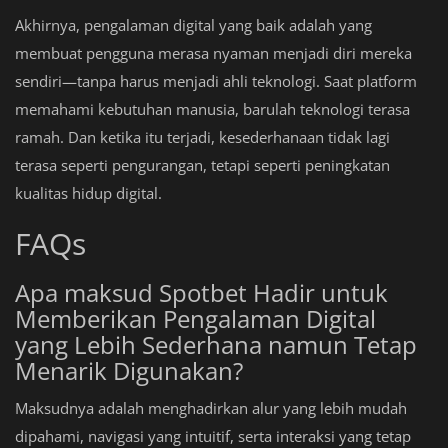
Akhirnya, pengalaman digital yang baik adalah yang
membuat pengguna merasa nyaman menjadi diri mereka
sendiri—tanpa harus menjadi ahli teknologi. Saat platform
memahami kebutuhan manusia, barulah teknologi terasa
ramah. Dan ketika itu terjadi, kesederhanaan tidak lagi
terasa seperti pengurangan, tetapi seperti peningkatan
kualitas hidup digital.
FAQs
Apa maksud Spotbet Hadir untuk
Memberikan Pengalaman Digital
yang Lebih Sederhana namun Tetap
Menarik Digunakan?
Maksudnya adalah menghadirkan alur yang lebih mudah
dipahami, navigasi yang intuitif, serta interaksi yang tetap