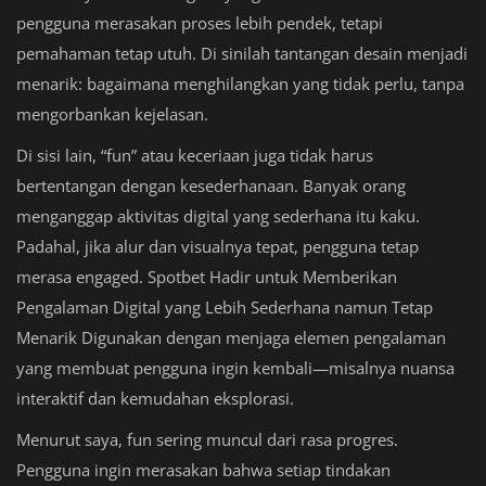
pengguna merasakan proses lebih pendek, tetapi
pemahaman tetap utuh. Di sinilah tantangan desain menjadi
menarik: bagaimana menghilangkan yang tidak perlu, tanpa
mengorbankan kejelasan.
Di sisi lain, “fun” atau keceriaan juga tidak harus
bertentangan dengan kesederhanaan. Banyak orang
menganggap aktivitas digital yang sederhana itu kaku.
Padahal, jika alur dan visualnya tepat, pengguna tetap
merasa engaged. Spotbet Hadir untuk Memberikan
Pengalaman Digital yang Lebih Sederhana namun Tetap
Menarik Digunakan dengan menjaga elemen pengalaman
yang membuat pengguna ingin kembali—misalnya nuansa
interaktif dan kemudahan eksplorasi.
Menurut saya, fun sering muncul dari rasa progres.
Pengguna ingin merasakan bahwa setiap tindakan