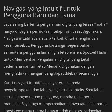
Navigasi yang Intuitif untuk
Pengguna Baru dan Lama
Saya sering bertemu pengalaman digital yang terasa “mahal”
hanya di bagian permukaan, tetapi rumit saat digunakan.
Navigasi intuitif adalah cara terbaik untuk menghindari
kesan tersebut. Pengguna baru ingin segera paham,
sementara pengguna lama ingin tetap efisien. Spotbet Hadir
untuk Memberikan Pengalaman Digital yang Lebih
Sederhana namun Tetap Menarik Digunakan dengan
menghadirkan navigasi yang dapat ditebak secara logis.
Kunci navigasi intuitif biasanya terletak pada
pengelompokan dan label yang sesuai konteks. Saat label
sesuai dengan tujuan pengguna, mereka tidak perlu
menebak. Saya juga memperhatikan bahwa tata letak harus
konsisten: menu utama harus mudah diakses, sedangkan