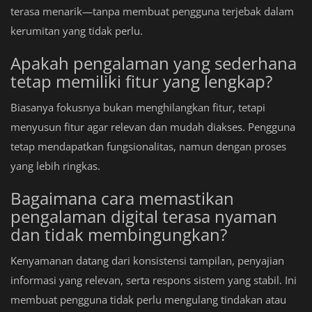
terasa menarik—tanpa membuat pengguna terjebak dalam
kerumitan yang tidak perlu.
Apakah pengalaman yang sederhana
tetap memiliki fitur yang lengkap?
Biasanya fokusnya bukan menghilangkan fitur, tetapi
menyusun fitur agar relevan dan mudah diakses. Pengguna
tetap mendapatkan fungsionalitas, namun dengan proses
yang lebih ringkas.
Bagaimana cara memastikan
pengalaman digital terasa nyaman
dan tidak membingungkan?
Kenyamanan datang dari konsistensi tampilan, penyajian
informasi yang relevan, serta respons sistem yang stabil. Ini
membuat pengguna tidak perlu mengulang tindakan atau