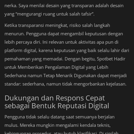
nerka. Saya menilai desain yang transparan adalah desain
yang “mengurangi ruang untuk salah tafsir”.
Ketika transparansi meningkat, risiko salah langkah
menurun. Pengguna dapat mengambil keputusan dengan
lebih percaya diri. Ini relevan untuk aktivitas apa pun di
platform digital, karena keputusan yang baik selalu lahir dari
pemahaman yang memadai. Dengan begitu, Spotbet Hadir
untuk Memberikan Pengalaman Digital yang Lebih
Sederhana namun Tetap Menarik Digunakan dapat menjadi
standar: sederhana, namun tidak mengorbankan kejelasan.
Dukungan dan Respons Cepat
sebagai Bentuk Reputasi Digital
Pengguna tidak selalu datang saat semuanya berjalan
mulus. Mereka mungkin mengalami kendala teknis,
kebingungan prosedur, atau butuh klarifikasi. Di sinilah