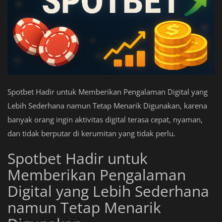
Spotbet Hadir untuk Memberikan Pengalaman Digital yang
Lebih Sederhana namun Tetap Menarik Digunakan, karena
banyak orang ingin aktivitas digital terasa cepat, nyaman,
dan tidak berputar di kerumitan yang tidak perlu.
Spotbet Hadir untuk
Memberikan Pengalaman
Digital yang Lebih Sederhana
namun Tetap Menarik