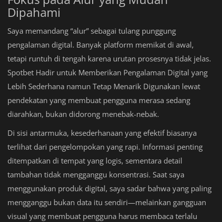
Dipahami
Saya memandang “alur” sebagai tulang punggung
pengalaman digital. Banyak platform memikat di awal,
tetapi runtuh di tengah karena urutan prosesnya tidak jelas.
Spotbet Hadir untuk Memberikan Pengalaman Digital yang
Lebih Sederhana namun Tetap Menarik Digunakan lewat
pendekatan yang membuat pengguna merasa sedang
diarahkan, bukan didorong menebak-nebak.
Di sisi antarmuka, kesederhanaan yang efektif biasanya
terlihat dari pengelompokan yang rapi. Informasi penting
ditempatkan di tempat yang logis, sementara detail
tambahan tidak mengganggu konsentrasi. Saat saya
menggunakan produk digital, saya sadar bahwa yang paling
mengganggu bukan data itu sendiri—melainkan gangguan
visual yang membuat pengguna harus membaca terlalu