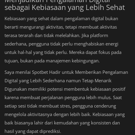
sebagai Kebiasaan yang Lebih Sehat
Kebiasaan yang sehat dalam pengalaman digital bukan
berarti mengurangi aktivitas, tetapi membuat aktivitas
terasa terarah dan tidak melelahkan. Jika platform
sederhana, pengguna tidak perlu menghabiskan energi
untuk hal-hal yang tidak perlu. Mereka dapat fokus pada
tujuan, bukan pada manajemen kebingungan.
Saya menilai Spotbet Hadir untuk Memberikan Pengalaman
Digital yang Lebih Sederhana namun Tetap Menarik
Digunakan memiliki potensi membentuk kebiasaan positif
karena membuat perjalanan pengguna lebih mulus. Saat
setiap sesi tidak membuat stres, pengguna cenderung
mengelola aktivitasnya dengan lebih baik. Kebiasaan yang
baik biasanya lahir dari kemudahan yang konsisten dan
hasil yang dapat diprediksi.