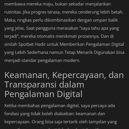
membawa mereka maju, bukan sekadar menjalankan
rutinitas. Jika progres terasa, mereka cenderung lebih betah.
Maka, ringkas perlu dikombinasikan dengan umpan balik
yang jelas. Saat pengguna merasakan “saya tahu apa yang
terjadi”, mereka otomatis menikmati prosesnya. Dan di
sinilah Spotbet Hadir untuk Memberikan Pengalaman Digital
yang Lebih Sederhana namun Tetap Menarik Digunakan bisa
menjadi standar pengalaman modern.
Keamanan, Kepercayaan, dan
Transparansi dalam
Pengalaman Digital
Ketika membahas pengalaman digital, saya percaya ada
fondasi yang tidak boleh diabaikan: keamanan dan
kepercayaan. Orang bisa saja tertarik oleh tampilan yang