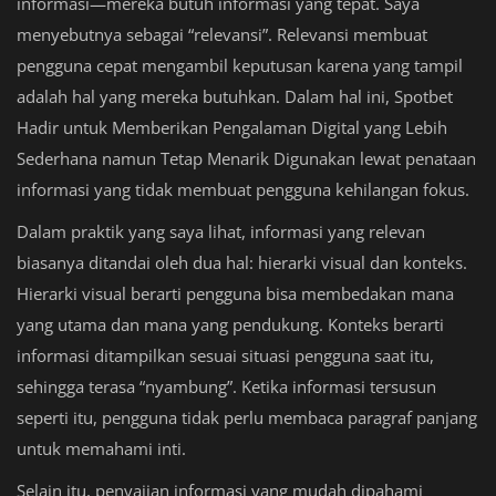
informasi—mereka butuh informasi yang tepat. Saya
menyebutnya sebagai “relevansi”. Relevansi membuat
pengguna cepat mengambil keputusan karena yang tampil
adalah hal yang mereka butuhkan. Dalam hal ini, Spotbet
Hadir untuk Memberikan Pengalaman Digital yang Lebih
Sederhana namun Tetap Menarik Digunakan lewat penataan
informasi yang tidak membuat pengguna kehilangan fokus.
Dalam praktik yang saya lihat, informasi yang relevan
biasanya ditandai oleh dua hal: hierarki visual dan konteks.
Hierarki visual berarti pengguna bisa membedakan mana
yang utama dan mana yang pendukung. Konteks berarti
informasi ditampilkan sesuai situasi pengguna saat itu,
sehingga terasa “nyambung”. Ketika informasi tersusun
seperti itu, pengguna tidak perlu membaca paragraf panjang
untuk memahami inti.
Selain itu, penyajian informasi yang mudah dipahami