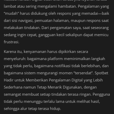
lambat atau sering mengalami hambatan. Pengalaman yang
“mudah” harus didukung oleh respons yang memadai—baik
dari sisi navigasi, pemuatan halaman, maupun respons saat
melakukan tindakan. Dari pengamatan saya, saat seseorang
sedang ingin cepat, gangguan kecil sekalipun dapat memicu
frustrasi.
Karena itu, kenyamanan harus dipikirkan secara
menyeluruh: bagaimana platform meminimalkan langkah
yang tidak perlu, bagaimana notifikasi tidak berlebihan, dan
bagaimana sistem mengurangi momen “tersendat”. Spotbet
Hadir untuk Memberikan Pengalaman Digital yang Lebih
Sederhana namun Tetap Menarik Digunakan, dengan
semangat membuat setiap tindakan terasa ringan. Pengguna
tidak perlu menunggu terlalu lama untuk melihat hasil,
sehingga alur tetap terasa hidup.