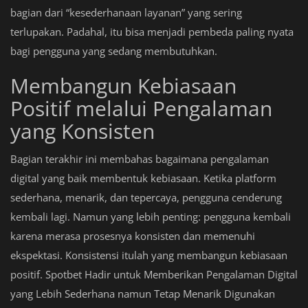
bagian dari “kesederhanaan layanan” yang sering
terlupakan. Padahal, itu bisa menjadi pembeda paling nyata
bagi pengguna yang sedang membutuhkan.
Membangun Kebiasaan
Positif melalui Pengalaman
yang Konsisten
Bagian terakhir ini membahas bagaimana pengalaman
digital yang baik membentuk kebiasaan. Ketika platform
sederhana, menarik, dan tepercaya, pengguna cenderung
kembali lagi. Namun yang lebih penting: pengguna kembali
karena merasa prosesnya konsisten dan memenuhi
ekspektasi. Konsistensi itulah yang membangun kebiasaan
positif. Spotbet Hadir untuk Memberikan Pengalaman Digital
yang Lebih Sederhana namun Tetap Menarik Digunakan