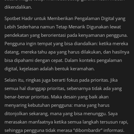
dikendalikan.
Spotbet Hadir untuk Memberikan Pengalaman Digital yang
Lebih Sederhana namun Tetap Menarik Digunakan lewat
pendekatan yang berorientasi pada kenyamanan pengguna.
Pengguna ingin tempat yang bisa diandalkan: ketika mereka
datang, mereka tahu apa yang harus dilakukan, dan hasilnya
bisa dipahami dengan cepat. Dalam konteks pengalaman
digital, kejelasan adalah bentuk keramahan.
Selain itu, ringkas juga berarti fokus pada prioritas. Jika
semua hal dianggap prioritas, sebenarnya tidak ada yang
benar-benar prioritas. Maka desain yang baik akan
menyaring kebutuhan pengguna: mana yang harus
ditonjolkan sekarang, mana yang bisa menunggu. Saya
merasakan manfaatnya ketika semua langkah tersusun rapi,
sehingga pengguna tidak merasa “dibombardir” informasi.