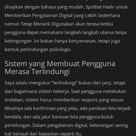
disajikan dengan bahasa yang mudah. Spotbet Hadir untuk
Memberikan Pengalaman Digital yang Lebih Sederhana
namun Tetap Menarik Digunakan akan terasa ketika
pengguna dapat memahami langkah-langkah utama tanpa
kebingungan. Ini bukan hanya kenyamanan, tetapi juga
bentuk perlindungan psikologis.
Sistem yang Membuat Pengguna
Merasa Terlindungi
Saya selalu mengukur “terlindungi” bukan dari janji, tetapi
dari bagaimana sistem bekerja. Saat pengguna melakukan
tindakan, sistem harus memberikan respons yang sesuai.
Misalnya ada konfirmasi yang jelas, ada panduan bila terjadi
kendala, dan ada jalur bantuan bila pengguna butuh
pertolongan. Dalam pengalaman digital, ketenangan sering
kali berasal dari kepastian seperti itu.