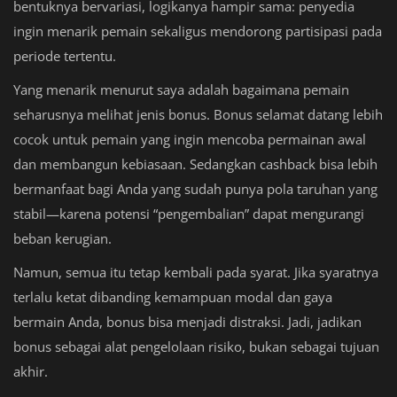
bentuknya bervariasi, logikanya hampir sama: penyedia
ingin menarik pemain sekaligus mendorong partisipasi pada
periode tertentu.
Yang menarik menurut saya adalah bagaimana pemain
seharusnya melihat jenis bonus. Bonus selamat datang lebih
cocok untuk pemain yang ingin mencoba permainan awal
dan membangun kebiasaan. Sedangkan cashback bisa lebih
bermanfaat bagi Anda yang sudah punya pola taruhan yang
stabil—karena potensi “pengembalian” dapat mengurangi
beban kerugian.
Namun, semua itu tetap kembali pada syarat. Jika syaratnya
terlalu ketat dibanding kemampuan modal dan gaya
bermain Anda, bonus bisa menjadi distraksi. Jadi, jadikan
bonus sebagai alat pengelolaan risiko, bukan sebagai tujuan
akhir.