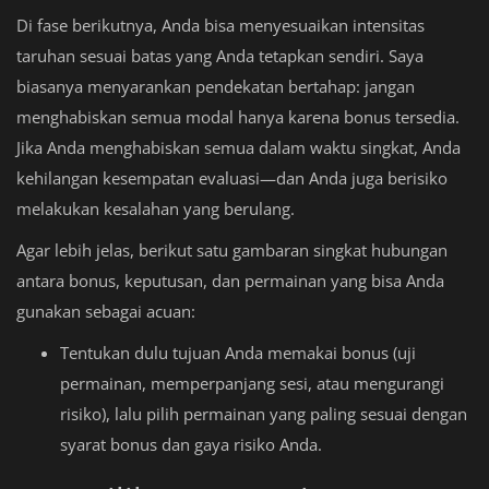
Di fase berikutnya, Anda bisa menyesuaikan intensitas
taruhan sesuai batas yang Anda tetapkan sendiri. Saya
biasanya menyarankan pendekatan bertahap: jangan
menghabiskan semua modal hanya karena bonus tersedia.
Jika Anda menghabiskan semua dalam waktu singkat, Anda
kehilangan kesempatan evaluasi—dan Anda juga berisiko
melakukan kesalahan yang berulang.
Agar lebih jelas, berikut satu gambaran singkat hubungan
antara bonus, keputusan, dan permainan yang bisa Anda
gunakan sebagai acuan:
Tentukan dulu tujuan Anda memakai bonus (uji
permainan, memperpanjang sesi, atau mengurangi
risiko), lalu pilih permainan yang paling sesuai dengan
syarat bonus dan gaya risiko Anda.