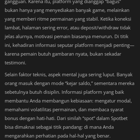
gangguan. Karena itu, platform yang dianggap “bagus”
bukan hanya yang menyediakan banyak game, melainkan
yang memberi ritme permainan yang stabil. Ketika koneksi
lambat, halaman sering error, atau deposit/withdraw tidak
jelas alurnya, motivasi pemain biasanya menurun. Di titik
ini, kehadiran informasi seputar platform menjadi penting—
karena pemain butuh gambaran nyata, bukan sekadar
testimoni.
Selain faktor teknis, aspek mental juga sering luput. Banyak
orang masuk dengan mode “kejar saldo,” sementara mereka
sebetulnya butuh disiplin. Informasi platform yang baik
membantu Anda membangun kebiasaan: mengatur modal,
memahami volatilitas permainan, dan membaca syarat
bonus dengan hati-hati. Dari sinilah “spot” dalam Spotbet
bisa dimaknai sebagai titik pandang: di mana Anda
mengarahkan perhatian pada hal-hal yang benar.