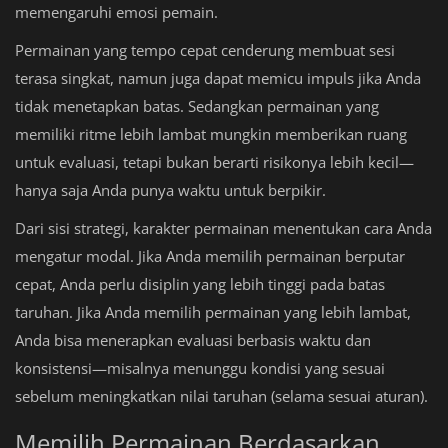
memengaruhi emosi pemain.
Permainan yang tempo cepat cenderung membuat sesi
terasa singkat, namun juga dapat memicu impuls jika Anda
tidak menetapkan batas. Sedangkan permainan yang
memiliki ritme lebih lambat mungkin memberikan ruang
untuk evaluasi, tetapi bukan berarti risikonya lebih kecil—
hanya saja Anda punya waktu untuk berpikir.
Dari sisi strategi, karakter permainan menentukan cara Anda
mengatur modal. Jika Anda memilih permainan berputar
cepat, Anda perlu disiplin yang lebih tinggi pada batas
taruhan. Jika Anda memilih permainan yang lebih lambat,
Anda bisa menerapkan evaluasi berbasis waktu dan
konsistensi—misalnya menunggu kondisi yang sesuai
sebelum meningkatkan nilai taruhan (selama sesuai aturan).
Memilih Permainan Berdasarkan