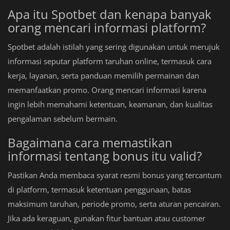
Apa itu Spotbet dan kenapa banyak
orang mencari informasi platform?
Spotbet adalah istilah yang sering digunakan untuk merujuk
informasi seputar platform taruhan online, termasuk cara
kerja, layanan, serta panduan memilih permainan dan
memanfaatkan promo. Orang mencari informasi karena
ingin lebih memahami ketentuan, keamanan, dan kualitas
pengalaman sebelum bermain.
Bagaimana cara memastikan
informasi tentang bonus itu valid?
Pastikan Anda membaca syarat resmi bonus yang tercantum
di platform, termasuk ketentuan penggunaan, batas
maksimum taruhan, periode promo, serta aturan pencairan.
Jika ada keraguan, gunakan fitur bantuan atau customer