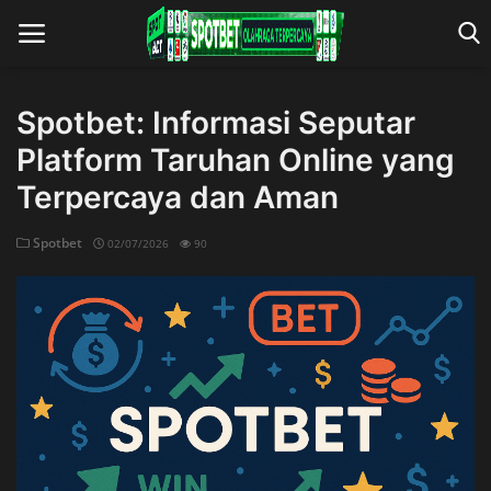
Spotbet: Informasi Seputar
Platform Taruhan Online yang
Home
Terpercaya dan Aman
Spotbet
02/07/2026
90