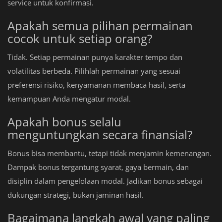
service untuk konfirmasi.
Apakah semua pilihan permainan
cocok untuk setiap orang?
Tidak. Setiap permainan punya karakter tempo dan
volatilitas berbeda. Pilihlah permainan yang sesuai
preferensi risiko, kenyamanan membaca hasil, serta
kemampuan Anda mengatur modal.
Apakah bonus selalu
menguntungkan secara finansial?
Bonus bisa membantu, tetapi tidak menjamin kemenangan.
Dampak bonus tergantung syarat, gaya bermain, dan
disiplin dalam pengelolaan modal. Jadikan bonus sebagai
dukungan strategi, bukan jaminan hasil.
Bagaimana langkah awal yang paling