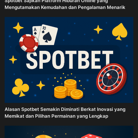
Spotbet Sajikan Platform Hiburan Online yang
Mengutamakan Kemudahan dan Pengalaman Menarik
Alasan Spotbet Semakin Diminati Berkat Inovasi yang
Memikat dan Pilihan Permainan yang Lengkap