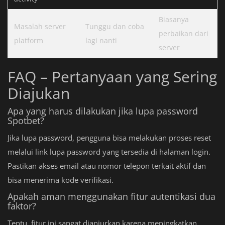
Biasanya
Masalah server
Tunggu dan coba
perbaikan dari
platform
lagi nanti
server
FAQ – Pertanyaan yang Sering
Diajukan
Apa yang harus dilakukan jika lupa password
Spotbet?
Jika lupa password, pengguna bisa melakukan proses reset
melalui link lupa password yang tersedia di halaman login.
Pastikan akses email atau nomor telepon terkait aktif dan
bisa menerima kode verifikasi.
Apakah aman menggunakan fitur autentikasi dua
faktor?
Tentu, fitur ini sangat dianjurkan karena meningkatkan