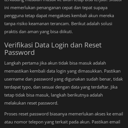
ini memerlukan penanganan cepat dan tepat supaya
pengguna tetap dapat mengakses kembali akun mereka
tanpa risiko keamanan terancam. Berikut adalah solusi
praktis dan aman yang bisa diikuti.
Verifikasi Data Login dan Reset
Password
Langkah pertama jika akun tidak bisa masuk adalah
memastikan kembali data login yang dimasukkan. Pastikan
username dan password yang digunakan sudah benar, tidak
terdapat typo, dan sesuai dengan data yang terdaftar. Jika
tetap tidak bisa masuk, langkah berikutnya adalah
melakukan reset password.
Proses reset password biasanya memerlukan akses ke email
atau nomor telepon yang terkait pada akun. Pastikan email