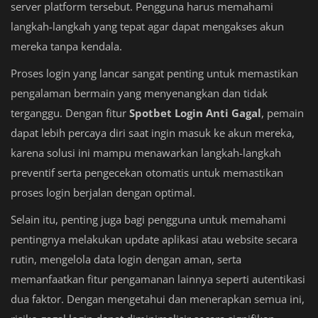
server platform tersebut. Pengguna harus memahami
langkah-langkah yang tepat agar dapat mengakses akun
mereka tanpa kendala.
Proses login yang lancar sangat penting untuk memastikan
pengalaman bermain yang menyenangkan dan tidak
terganggu. Dengan fitur
Spotbet Login Anti Gagal
, pemain
dapat lebih percaya diri saat ingin masuk ke akun mereka,
karena solusi ini mampu menawarkan langkah-langkah
preventif serta pengecekan otomatis untuk memastikan
proses login berjalan dengan optimal.
Selain itu, penting juga bagi pengguna untuk memahami
pentingnya melakukan update aplikasi atau website secara
rutin, mengelola data login dengan aman, serta
memanfaatkan fitur pengamanan lainnya seperti autentikasi
dua faktor. Dengan mengetahui dan menerapkan semua ini,