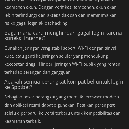
keamanan akun. Dengan verifikasi tambahan, akun akan
lebih terlindungi dari akses tidak sah dan meminimalkan
risiko gagal login akibat hacking.
Bagaimana cara menghindari gagal login karena
koneksi internet?
Gunakan jaringan yang stabil seperti Wi-Fi dengan sinyal
kuat, atau ganti ke jaringan seluler yang mendukung
kecepatan tinggi. Hindari jaringan Wi-Fi publik yang rentan
terhadap serangan dan gangguan.
Apakah semua perangkat kompatibel untuk login
ke Spotbet?
Sebagian besar perangkat yang memiliki browser modern
dan aplikasi resmi dapat digunakan. Pastikan perangkat
selalu diperbarui ke versi terbaru untuk kompatibilitas dan
keamanan terbaik.