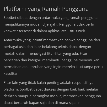
Platform yang Ramah Pengguna
Spotbet dibuat dengan antarmuka yang ramah pengguna,
menjadikannya mudah dijelajahi. Pengguna tidak perlu
khawatir tersesat di dalam aplikasi atau situs web.
Antarmuka yang intuitif memastikan bahwa pengguna dari
berbagai usia dan latar belakang teknis dapat dengan
mudah dalam menavigasi fitur-fitur yang ada. Fitur
pencarian dan kategori membantu pengguna menemukan
permainan atau taruhan yang ingin mereka ikuti tanpa perlu
kesulitan.
Fitur lain yang tidak kalah penting adalah responsifnya
platform. Spotbet dapat diakses dengan baik baik melalui
desktop maupun perangkat mobile, memastikan pengguna
dapat bertaruh kapan saja dan di mana saja. Ini