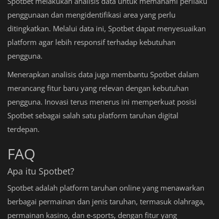
Spotbet melakukan analisis data untuk memahami perilaku
penggunaan dan mengidentifikasi area yang perlu
ditingkatkan. Melalui data ini, Spotbet dapat menyesuaikan
platform agar lebih responsif terhadap kebutuhan
pengguna.
Menerapkan analisis data juga membantu Spotbet dalam
merancang fitur baru yang relevan dengan kebutuhan
pengguna. Inovasi terus menerus ini memperkuat posisi
Spotbet sebagai salah satu platform taruhan digital
terdepan.
FAQ
Apa itu Spotbet?
Spotbet adalah platform taruhan online yang menawarkan
berbagai permainan dan jenis taruhan, termasuk olahraga,
permainan kasino, dan e-sports, dengan fitur yang