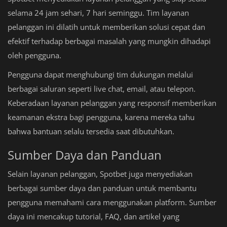
selama 24 jam sehari, 7 hari seminggu. Tim layanan
pelanggan ini dilatih untuk memberikan solusi cepat dan
efektif terhadap berbagai masalah yang mungkin dihadapi
oleh pengguna.
Pengguna dapat menghubungi tim dukungan melalui
berbagai saluran seperti live chat, email, atau telepon.
Keberadaan layanan pelanggan yang responsif memberikan
keamanan ekstra bagi pengguna, karena mereka tahu
bahwa bantuan selalu tersedia saat dibutuhkan.
Sumber Daya dan Panduan
Selain layanan pelanggan, Spotbet juga menyediakan
berbagai sumber daya dan panduan untuk membantu
pengguna memahami cara menggunakan platform. Sumber
daya ini mencakup tutorial, FAQ, dan artikel yang