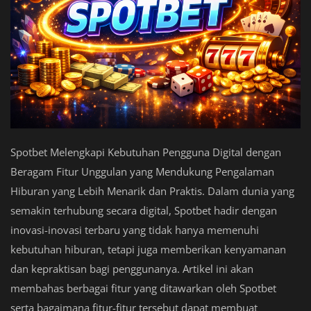
Spotbet Melengkapi Kebutuhan Pengguna Digital dengan
Beragam Fitur Unggulan yang Mendukung Pengalaman
Hiburan yang Lebih Menarik dan Praktis. Dalam dunia yang
semakin terhubung secara digital, Spotbet hadir dengan
inovasi-inovasi terbaru yang tidak hanya memenuhi
kebutuhan hiburan, tetapi juga memberikan kenyamanan
dan kepraktisan bagi penggunanya. Artikel ini akan
membahas berbagai fitur yang ditawarkan oleh Spotbet
serta bagaimana fitur-fitur tersebut dapat membuat