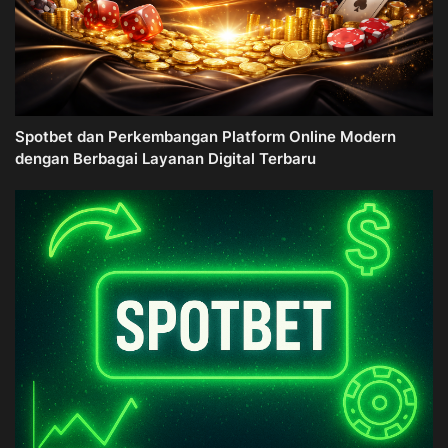
Spotbet dan Perkembangan Platform Online Modern
dengan Berbagai Layanan Digital Terbaru