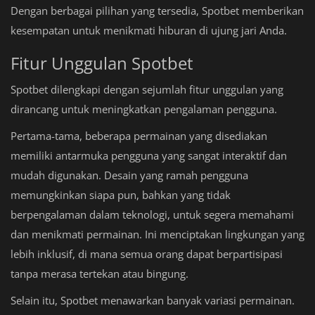
Dengan berbagai pilihan yang tersedia, Spotbet memberikan
kesempatan untuk menikmati hiburan di ujung jari Anda.
Fitur Unggulan Spotbet
Spotbet dilengkapi dengan sejumlah fitur unggulan yang
dirancang untuk meningkatkan pengalaman pengguna.
Pertama-tama, beberapa permainan yang disediakan
memiliki antarmuka pengguna yang sangat interaktif dan
mudah digunakan. Desain yang ramah pengguna
memungkinkan siapa pun, bahkan yang tidak
berpengalaman dalam teknologi, untuk segera memahami
dan menikmati permainan. Ini menciptakan lingkungan yang
lebih inklusif, di mana semua orang dapat berpartisipasi
tanpa merasa tertekan atau bingung.
Selain itu, Spotbet menawarkan banyak variasi permainan.