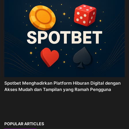
Spotbet Menghadirkan Platform Hiburan Digital dengan
Akses Mudah dan Tampilan yang Ramah Pengguna
POPULAR ARTICLES