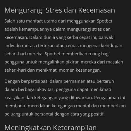
Mengurangi Stres dan Kecemasan
Salah satu manfaat utama dari menggunakan Spotbet
adalah kemampuannya dalam mengurangi stres dan
kecemasan. Dalam dunia yang serba cepat ini, banyak
individu merasa tertekan atau cemas mengenai kehidupan
sehari-hari mereka. Spotbet memberikan ruang bagi
pengguna untuk mengalihkan pikiran mereka dari masalah
sehari-hari dan menikmati momen kesenangan.
Dengan berpartisipasi dalam permainan atau bertaruh
dalam berbagai aktivitas, pengguna dapat menikmati
keasyikan dan ketegangan yang ditawarkan. Pengalaman ini
membantu meredakan ketegangan mental dan memberikan
peluang untuk bersantai dengan cara yang positif.
Meningkatkan Keterampilan