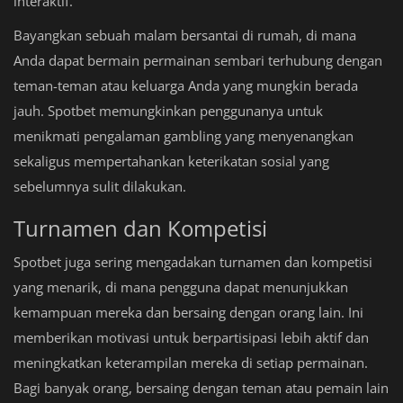
interaktif.
Bayangkan sebuah malam bersantai di rumah, di mana
Anda dapat bermain permainan sembari terhubung dengan
teman-teman atau keluarga Anda yang mungkin berada
jauh. Spotbet memungkinkan penggunanya untuk
menikmati pengalaman gambling yang menyenangkan
sekaligus mempertahankan keterikatan sosial yang
sebelumnya sulit dilakukan.
Turnamen dan Kompetisi
Spotbet juga sering mengadakan turnamen dan kompetisi
yang menarik, di mana pengguna dapat menunjukkan
kemampuan mereka dan bersaing dengan orang lain. Ini
memberikan motivasi untuk berpartisipasi lebih aktif dan
meningkatkan keterampilan mereka di setiap permainan.
Bagi banyak orang, bersaing dengan teman atau pemain lain