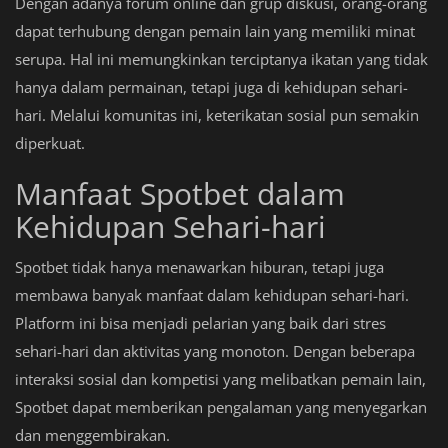
Dengan adanya forum online dan grup diskusi, orang-orang
dapat terhubung dengan pemain lain yang memiliki minat
serupa. Hal ini memungkinkan terciptanya ikatan yang tidak
hanya dalam permainan, tetapi juga di kehidupan sehari-
hari. Melalui komunitas ini, keterikatan sosial pun semakin
diperkuat.
Manfaat Spotbet dalam
Kehidupan Sehari-hari
Spotbet tidak hanya menawarkan hiburan, tetapi juga
membawa banyak manfaat dalam kehidupan sehari-hari.
Platform ini bisa menjadi pelarian yang baik dari stres
sehari-hari dan aktivitas yang monoton. Dengan beberapa
interaksi sosial dan kompetisi yang melibatkan pemain lain,
Spotbet dapat memberikan pengalaman yang menyegarkan
dan menggembirakan.