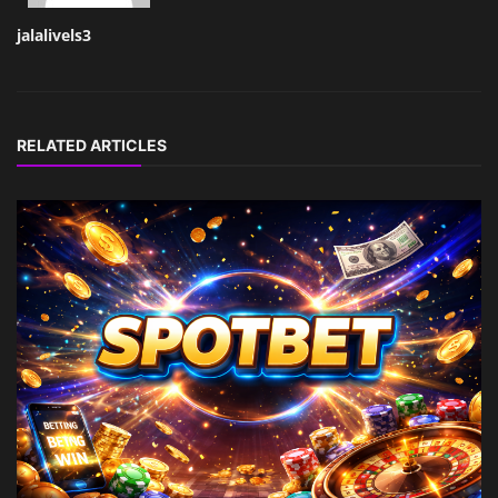
jalalivels3
RELATED ARTICLES