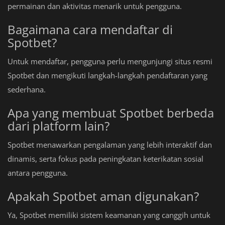
permainan dan aktivitas menarik untuk pengguna.
Bagaimana cara mendaftar di
Spotbet?
Untuk mendaftar, pengguna perlu mengunjungi situs resmi
Spotbet dan mengikuti langkah-langkah pendaftaran yang
sederhana.
Apa yang membuat Spotbet berbeda
dari platform lain?
Spotbet menawarkan pengalaman yang lebih interaktif dan
dinamis, serta fokus pada peningkatan keterikatan sosial
antara pengguna.
Apakah Spotbet aman digunakan?
Ya, Spotbet memiliki sistem keamanan yang canggih untuk