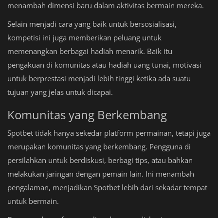
menambah dimensi baru dalam aktivitas bermain mereka.
Selain menjadi cara yang baik untuk bersosialisasi,
kompetisi ini juga memberikan peluang untuk
memenangkan berbagai hadiah menarik. Baik itu
pengakuan di komunitas atau hadiah uang tunai, motivasi
untuk berprestasi menjadi lebih tinggi ketika ada suatu
tujuan yang jelas untuk dicapai.
Komunitas yang Berkembang
Spotbet tidak hanya sekedar platform permainan, tetapi juga
merupakan komunitas yang berkembang. Pengguna di
persilahkan untuk berdiskusi, berbagi tips, atau bahkan
melakukan jaringan dengan pemain lain. Ini menambah
pengalaman, menjadikan Spotbet lebih dari sekadar tempat
untuk bermain.