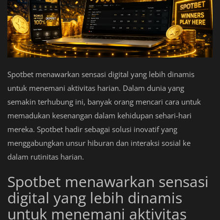
Spotbet menawarkan sensasi digital yang lebih dinamis
untuk menemani aktivitas harian. Dalam dunia yang
semakin terhubung ini, banyak orang mencari cara untuk
memadukan kesenangan dalam kehidupan sehari-hari
mereka. Spotbet hadir sebagai solusi inovatif yang
menggabungkan unsur hiburan dan interaksi sosial ke
dalam rutinitas harian.
Spotbet menawarkan sensasi
digital yang lebih dinamis
untuk menemani aktivitas