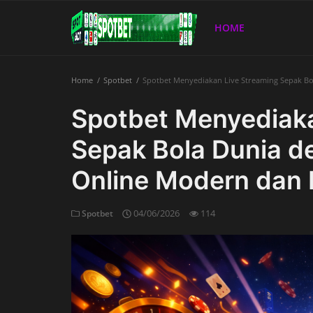
HOME
Home
Spotbet
Spotbet Menyediakan Live Streaming Sepak Bo
Home
Spotbet Menyediaka
Sepak Bola Dunia d
Online Modern dan 
04/06/2026
114
Spotbet