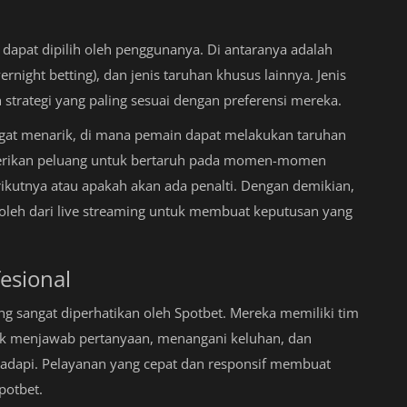
dapat dipilih oleh penggunanya. Di antaranya adalah
ernight betting), dan jenis taruhan khusus lainnya. Jenis
trategi yang paling sesuai dengan preferensi mereka.
angat menarik, di mana pemain dapat melakukan taruhan
berikan peluang untuk bertaruh pada momen-momen
erikutnya atau apakah akan ada penalti. Dengan demikian,
leh dari live streaming untuk membuat keputusan yang
esional
g sangat diperhatikan oleh Spotbet. Mereka memiliki tim
k menjawab pertanyaan, menangani keluhan, dan
hadapi. Pelayanan yang cepat dan responsif membuat
potbet.