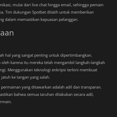
kasi, mulai dari live chat hingga email, sehingga pemain
ka. Tim dukungan Spotbet dilatih untuk memberikan
ing dalam memastikan kepuasan pelanggan.
yaan
ah hal yang sangat penting untuk dipertimbangkan.
 oleh karena itu mereka telah mengambil langkah-langkah
ngi. Menggunakan teknologi enkripsi terkini membuat
 jatuh ke tangan yang salah.
 permainan yang ditawarkan adalah adil dan transparan.
astikan bahwa semua taruhan dilakukan secara adil,
rmain.