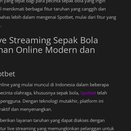
han yang tepat bagi para pecinta sepak bola yang ingin
 menikmati berbagai fitur taruhan yang canggih dan
ahas lebih dalam mengenai Spotbet, mulai dari fitur yang
.
ve Streaming Sepak Bola
uhan Online Modern dan
otbet
nline yang mulai muncul di Indonesia dalam beberapa
pecinta olahraga, khususnya sepak bola,
Spotbet
telah
pengguna. Dengan teknologi mutakhir, platform ini
raktif dan menyenangkan.
erikan layanan taruhan yang dapat diakses dengan
tur live streaming yang memungkinkan pelanggan untuk