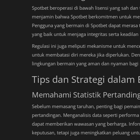
Spotbet beroperasi di bawah lisensi yang sah dan 
menjamin bahwa Spotbet berkomitmen untuk memb
Pengguna yang bermain di Spotbet dapat merasa t
yang baik untuk menjaga integritas serta keadilan
Regulasi ini juga meliputi mekanisme untuk menc
untuk membatasi diri mereka jika diperlukan. De
lingkungan bermain yang aman dan nyaman bagi
Tips dan Strategi dalam
Memahami Statistik Pertandin
Sebelum memasang taruhan, penting bagi pemain
pertandingan. Menganalisis data seperti perform
dapat memberikan wawasan yang berharga. Infor
keputusan, tetapi juga meningkatkan peluang un