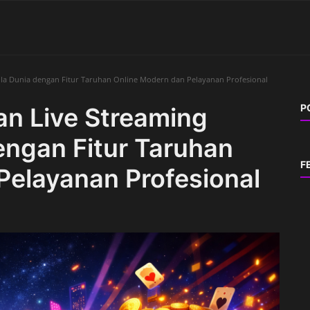
la Dunia dengan Fitur Taruhan Online Modern dan Pelayanan Profesional
P
n Live Streaming
engan Fitur Taruhan
F
Pelayanan Profesional