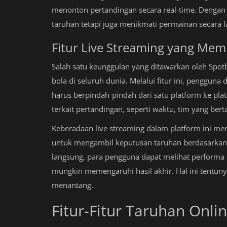
menonton pertandingan secara real-time. Dengan
taruhan tetapi juga menikmati permainan secara 
Fitur Live Streaming yang Mem
Salah satu keunggulan yang ditawarkan oleh Spotb
bola di seluruh dunia. Melalui fitur ini, penggun
harus berpindah-pindah dari satu platform ke pla
terkait pertandingan, seperti waktu, tim yang berta
Keberadaan live streaming dalam platform ini m
untuk mengambil keputusan taruhan berdasarka
langsung, para pengguna dapat melihat performa p
mungkin memengaruhi hasil akhir. Hal ini tent
menantang.
Fitur-Fitur Taruhan Onl