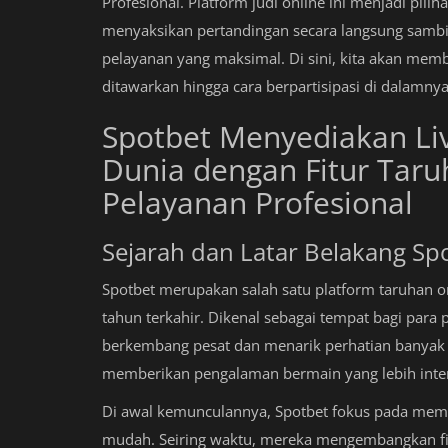
Profesional. Platform judi online ini menjadi pili
menyaksikan pertandingan secara langsung sambil
pelayanan yang maksimal. Di sini, kita akan memb
ditawarkan hingga cara berpartisipasi di dalamnya
Spotbet Menyediakan Li
Dunia dengan Fitur Tar
Pelayanan Profesional
Sejarah dan Latar Belakang Sp
Spotbet merupakan salah satu platform taruhan o
tahun terkahir. Dikenal sebagai tempat bagi para 
berkembang pesat dan menarik perhatian banyak 
memberikan pengalaman bermain yang lebih inte
Di awal kemunculannya, Spotbet fokus pada memb
mudah. Seiring waktu, mereka mengembangkan fi