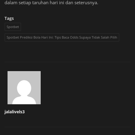
dalam setiap taruhan hari ini dan seterusnya.
Tags
Spotbet
Spotbet Prediksi Bola Hari Ini: Tips Baca Odds Supaya Tidak Salah Pilih
jalalivels3