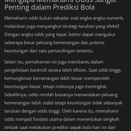
Penting dalam Prediksi Bola
Memahami odds bukan sekadar soal angka-angka numerik,
melainkan juga menyangkut strategi taruhan yang efektif.
Dengan angka odds yang tepat, bettor dapat mengukur
seberapa besar peluang kemenangan dan potensi
keuntungan dari satu pertandingan tertentu.
Selain itu, pemahaman ini juga membantu dalam
pengelolaan bankroll secara lebih efisien. Saat odds tinggi,
kemungkinan kemenangan lebih besar memperoleh
keuntungan besar, tetapi risikonya juga meningkat.
Sebaliknya, odds rendah biasanya menandakan peluang
kemenangan lebih stabil tetapi keuntungan tidak sebanyak
taruhan dengan odds tinggi. Oleh karena itu, memahami
odds menjadi fondasi utama dalam menentukan langkah
terbaik saat melakukan prediksi sepak bola hari ini dari