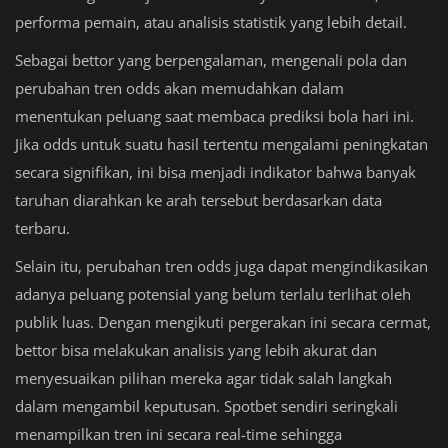
performa pemain, atau analisis statistik yang lebih detail.
Sebagai bettor yang berpengalaman, mengenali pola dan
perubahan tren odds akan memudahkan dalam
menentukan peluang saat membaca prediksi bola hari ini.
Jika odds untuk suatu hasil tertentu mengalami peningkatan
secara signifikan, ini bisa menjadi indikator bahwa banyak
taruhan diarahkan ke arah tersebut berdasarkan data
terbaru.
Selain itu, perubahan tren odds juga dapat mengindikasikan
adanya peluang potensial yang belum terlalu terlihat oleh
publik luas. Dengan mengikuti pergerakan ini secara cermat,
bettor bisa melakukan analisis yang lebih akurat dan
menyesuaikan pilihan mereka agar tidak salah langkah
dalam mengambil keputusan. Spotbet sendiri seringkali
menampilkan tren ini secara real-time sehingga