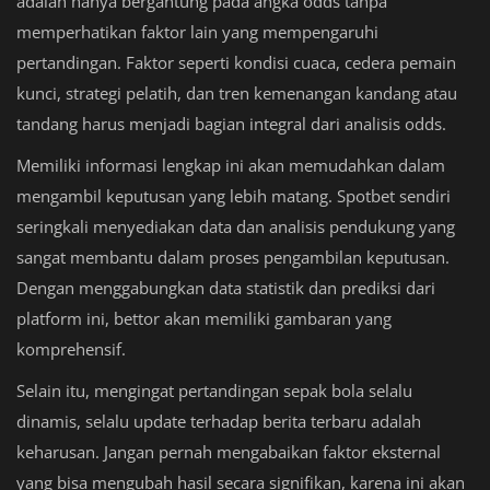
adalah hanya bergantung pada angka odds tanpa
memperhatikan faktor lain yang mempengaruhi
pertandingan. Faktor seperti kondisi cuaca, cedera pemain
kunci, strategi pelatih, dan tren kemenangan kandang atau
tandang harus menjadi bagian integral dari analisis odds.
Memiliki informasi lengkap ini akan memudahkan dalam
mengambil keputusan yang lebih matang. Spotbet sendiri
seringkali menyediakan data dan analisis pendukung yang
sangat membantu dalam proses pengambilan keputusan.
Dengan menggabungkan data statistik dan prediksi dari
platform ini, bettor akan memiliki gambaran yang
komprehensif.
Selain itu, mengingat pertandingan sepak bola selalu
dinamis, selalu update terhadap berita terbaru adalah
keharusan. Jangan pernah mengabaikan faktor eksternal
yang bisa mengubah hasil secara signifikan, karena ini akan