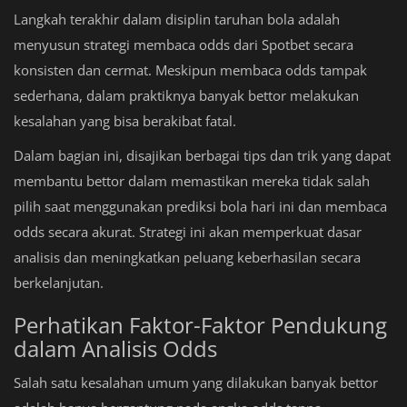
Langkah terakhir dalam disiplin taruhan bola adalah
menyusun strategi membaca odds dari Spotbet secara
konsisten dan cermat. Meskipun membaca odds tampak
sederhana, dalam praktiknya banyak bettor melakukan
kesalahan yang bisa berakibat fatal.
Dalam bagian ini, disajikan berbagai tips dan trik yang dapat
membantu bettor dalam memastikan mereka tidak salah
pilih saat menggunakan prediksi bola hari ini dan membaca
odds secara akurat. Strategi ini akan memperkuat dasar
analisis dan meningkatkan peluang keberhasilan secara
berkelanjutan.
Perhatikan Faktor-Faktor Pendukung
dalam Analisis Odds
Salah satu kesalahan umum yang dilakukan banyak bettor