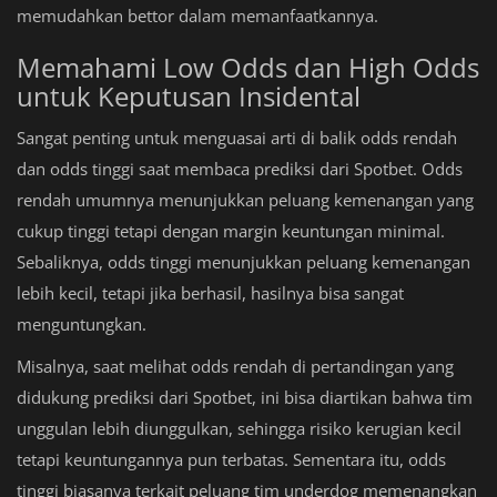
memudahkan bettor dalam memanfaatkannya.
Memahami Low Odds dan High Odds
untuk Keputusan Insidental
Sangat penting untuk menguasai arti di balik odds rendah
dan odds tinggi saat membaca prediksi dari Spotbet. Odds
rendah umumnya menunjukkan peluang kemenangan yang
cukup tinggi tetapi dengan margin keuntungan minimal.
Sebaliknya, odds tinggi menunjukkan peluang kemenangan
lebih kecil, tetapi jika berhasil, hasilnya bisa sangat
menguntungkan.
Misalnya, saat melihat odds rendah di pertandingan yang
didukung prediksi dari Spotbet, ini bisa diartikan bahwa tim
unggulan lebih diunggulkan, sehingga risiko kerugian kecil
tetapi keuntungannya pun terbatas. Sementara itu, odds
tinggi biasanya terkait peluang tim underdog memenangkan