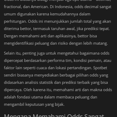
fractional, dan American. Di Indonesia, odds decimal sangat
umum digunakan karena kemudahannya dalam
perhitungan. Odds ini menunjukkan jumlah total yang akan
diterima bettor, termasuk taruhan awal, jika prediksi tepat.
Dengan memahami arti dan aplikasinya, bettor bisa
mengidentifikasi peluang dan risiko dengan lebih matang.
Selain itu, penting juga untuk mengetahui bagaimana odds
dipercepat berdasarkan performa tim, kondisi pemain, atau
faktor lain seperti cuaca dan lokasi pertandingan. Spotbet
sendiri biasanya menyediakan berbagai pilihan odds yang
didasarkan analisis statistik dan prediksi terbaik yang bisa
dipercaya. Oleh karena itu, memahami arti dan makna odds
adalah fondasi utama dalam membaca peluang dan
mengambil keputusan yang bijak.
Mengapa Memahami Odds Sangat