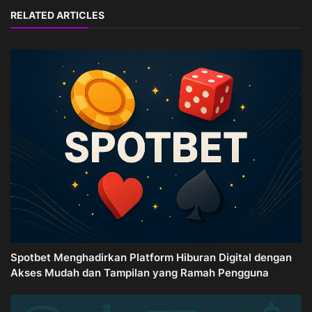
RELATED ARTICLES
Spotbet Menghadirkan Platform Hiburan Digital dengan
Akses Mudah dan Tampilan yang Ramah Pengguna