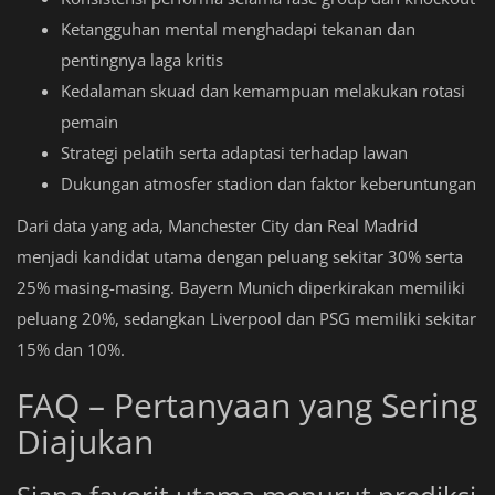
Ketangguhan mental menghadapi tekanan dan
pentingnya laga kritis
Kedalaman skuad dan kemampuan melakukan rotasi
pemain
Strategi pelatih serta adaptasi terhadap lawan
Dukungan atmosfer stadion dan faktor keberuntungan
Dari data yang ada, Manchester City dan Real Madrid
menjadi kandidat utama dengan peluang sekitar 30% serta
25% masing-masing. Bayern Munich diperkirakan memiliki
peluang 20%, sedangkan Liverpool dan PSG memiliki sekitar
15% dan 10%.
FAQ – Pertanyaan yang Sering
Diajukan