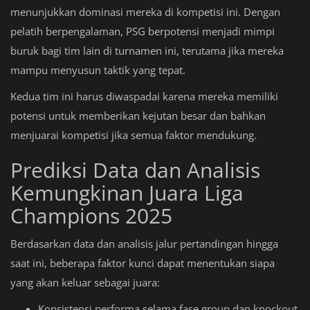
menunjukkan dominasi mereka di kompetisi ini. Dengan
pelatih berpengalaman, PSG berpotensi menjadi mimpi
buruk bagi tim lain di turnamen ini, terutama jika mereka
mampu menyusun taktik yang tepat.
Kedua tim ini harus diwaspadai karena mereka memiliki
potensi untuk memberikan kejutan besar dan bahkan
menjuarai kompetisi jika semua faktor mendukung.
Prediksi Data dan Analisis
Kemungkinan Juara Liga
Champions 2025
Berdasarkan data dan analisis jalur pertandingan hingga
saat ini, beberapa faktor kunci dapat menentukan siapa
yang akan keluar sebagai juara:
Konsistensi performa selama fase group dan knockout