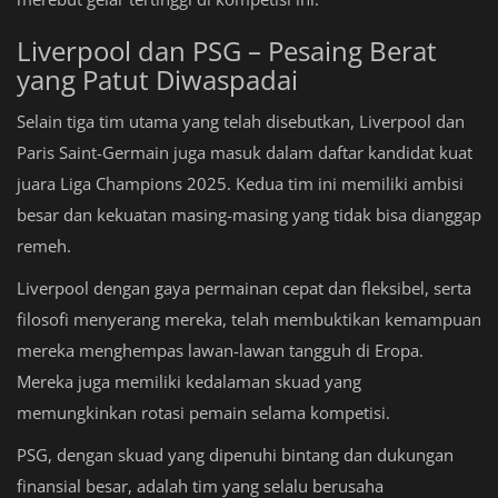
Liverpool dan PSG – Pesaing Berat
yang Patut Diwaspadai
Selain tiga tim utama yang telah disebutkan, Liverpool dan
Paris Saint-Germain juga masuk dalam daftar kandidat kuat
juara Liga Champions 2025. Kedua tim ini memiliki ambisi
besar dan kekuatan masing-masing yang tidak bisa dianggap
remeh.
Liverpool dengan gaya permainan cepat dan fleksibel, serta
filosofi menyerang mereka, telah membuktikan kemampuan
mereka menghempas lawan-lawan tangguh di Eropa.
Mereka juga memiliki kedalaman skuad yang
memungkinkan rotasi pemain selama kompetisi.
PSG, dengan skuad yang dipenuhi bintang dan dukungan
finansial besar, adalah tim yang selalu berusaha