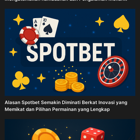
Alasan Spotbet Semakin Diminati Berkat Inovasi yang
Memikat dan Pilihan Permainan yang Lengkap