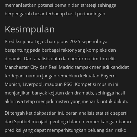
memanfaatkan potensi pemain dan strategi sehingga
berpengaruh besar terhadap hasil pertandingan.
Kesimpulan
Prediksi juara Liga Champions 2025 sepenuhnya
bergantung pada berbagai faktor yang kompleks dan
dinamis. Dari analisis data dan performa tim-tim elit,
Manchester City dan Real Madrid tampak menjadi kandidat
terdepan, namun jangan remehkan kekuatan Bayern
Munich, Liverpool, maupun PSG. Kompetisi musim ini
menjanjikan banyak kejutan dan dramatis, sehingga hasil
akhirnya tetap menjadi misteri yang menarik untuk diikuti.
Di tengah ketidakpastian ini, peran analisis statistik seperti
dari Spotbet menjadi penting dalam memberikan gambaran
prediksi yang dapat memperhitungkan peluang dan risiko