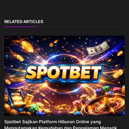
RELATED ARTICLES
Spotbet Sajikan Platform Hiburan Online yang
Mengutamakan Kemudahan dan Pengalaman Menarik