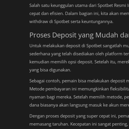
Salah satu keunggulan utama dari Spotbet Resmi 
cepat dan efisien. Dalam bagian ini, kita akan m
withdraw di Spotbet serta keuntungannya.
Proses Deposit yang Mudah da
Untuk melakukan deposit di Spotbet sangatlah m
sederhana yang telah disediakan oleh platform t
kemudian memilih opsi deposit. Setelah itu, mer
yang bisa digunakan.
Sebagai contoh, pemain bisa melakukan deposit mel
Metode pembayaran ini memungkinkan fleksibilit
nyaman bagi mereka. Setelah memilih metode, pem
dana biasanya akan langsung masuk ke akun mere
Dengan proses deposit yang super cepat ini, pem
memasang taruhan. Kecepatan ini sangat penting