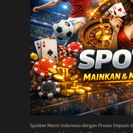
Spotbet Resmi Indonesia dengan Proses Deposit 