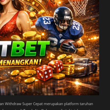
dan Withdraw Super Cepat merupakan platform taruhan