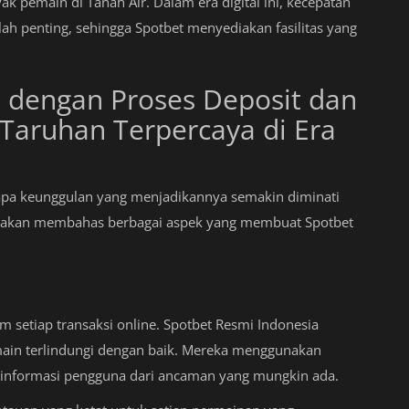
ak pemain di Tanah Air. Dalam era digital ini, kecepatan
h penting, sehingga Spotbet menyediakan fasilitas yang
 dengan Proses Deposit dan
Taruhan Terpercaya di Era
rapa keunggulan yang menjadikannya semakin diminati
ita akan membahas berbagai aspek yang membuat Spotbet
setiap transaksi online. Spotbet Resmi Indonesia
ain terlindungi dengan baik. Mereka menggunakan
gi informasi pengguna dari ancaman yang mungkin ada.