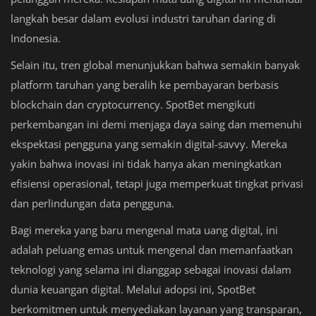
langkah besar dalam evolusi industri taruhan daring di
Indonesia.
Selain itu, tren global menunjukkan bahwa semakin banyak
platform taruhan yang beralih ke pembayaran berbasis
blockchain dan cryptocurrency. SpotBet mengikuti
perkembangan ini demi menjaga daya saing dan memenuhi
ekspektasi pengguna yang semakin digital-savvy. Mereka
yakin bahwa inovasi ini tidak hanya akan meningkatkan
efisiensi operasional, tetapi juga memperkuat tingkat privasi
dan perlindungan data pengguna.
Bagi mereka yang baru mengenal mata uang digital, ini
adalah peluang emas untuk mengenal dan memanfaatkan
teknologi yang selama ini dianggap sebagai inovasi dalam
dunia keuangan digital. Melalui adopsi ini, SpotBet
berkomitmen untuk menyediakan layanan yang transparan,