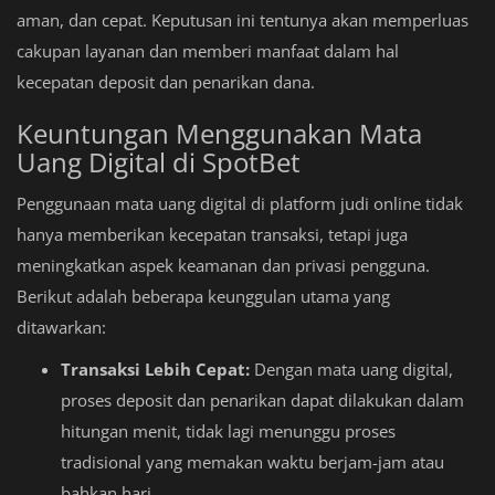
aman, dan cepat. Keputusan ini tentunya akan memperluas
cakupan layanan dan memberi manfaat dalam hal
kecepatan deposit dan penarikan dana.
Keuntungan Menggunakan Mata
Uang Digital di SpotBet
Penggunaan mata uang digital di platform judi online tidak
hanya memberikan kecepatan transaksi, tetapi juga
meningkatkan aspek keamanan dan privasi pengguna.
Berikut adalah beberapa keunggulan utama yang
ditawarkan:
Transaksi Lebih Cepat:
Dengan mata uang digital,
proses deposit dan penarikan dapat dilakukan dalam
hitungan menit, tidak lagi menunggu proses
tradisional yang memakan waktu berjam-jam atau
bahkan hari.