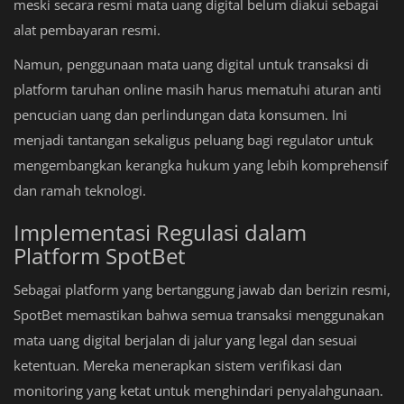
meski secara resmi mata uang digital belum diakui sebagai
alat pembayaran resmi.
Namun, penggunaan mata uang digital untuk transaksi di
platform taruhan online masih harus mematuhi aturan anti
pencucian uang dan perlindungan data konsumen. Ini
menjadi tantangan sekaligus peluang bagi regulator untuk
mengembangkan kerangka hukum yang lebih komprehensif
dan ramah teknologi.
Implementasi Regulasi dalam
Platform SpotBet
Sebagai platform yang bertanggung jawab dan berizin resmi,
SpotBet memastikan bahwa semua transaksi menggunakan
mata uang digital berjalan di jalur yang legal dan sesuai
ketentuan. Mereka menerapkan sistem verifikasi dan
monitoring yang ketat untuk menghindari penyalahgunaan.