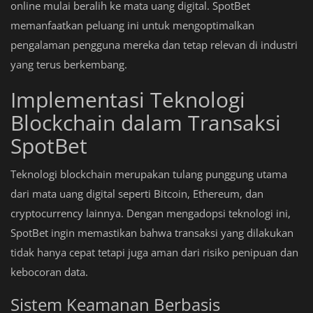
online mulai beralih ke mata uang digital. SpotBet
memanfaatkan peluang ini untuk mengoptimalkan
pengalaman pengguna mereka dan tetap relevan di industri
yang terus berkembang.
Implementasi Teknologi
Blockchain dalam Transaksi
SpotBet
Teknologi blockchain merupakan tulang punggung utama
dari mata uang digital seperti Bitcoin, Ethereum, dan
cryptocurrency lainnya. Dengan mengadopsi teknologi ini,
SpotBet ingin memastikan bahwa transaksi yang dilakukan
tidak hanya cepat tetapi juga aman dari risiko penipuan dan
kebocoran data.
Sistem Keamanan Berbasis