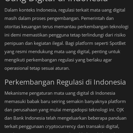
Dalam konteks Indonesia, regulasi terkait mata uang digital
masih dalam proses pengembangan. Pemerintah dan
otoritas keuangan terus memantau perkembangan teknologi
ini demi memastikan pengguna tetap terlindungi dari risiko
penipuan dan kegiatan ilegal. Bagi platform seperti SpotBet
yang resmi mendukung mata uang digital, penting untuk
mengikuti perkembangan regulasi yang berlaku agar
operasional tetap sesuai aturan.
Perkembangan Regulasi di Indonesia
Mekanisme pengaturan mata uang digital di Indonesia
memasuki babak baru seiring semakin banyaknya platform
dan perusahaan yang mulai mengadopsi teknologi ini. OJK
dan Bank Indonesia telah mengeluarkan beberapa panduan
terkait penggunaan cryptocurrency dan transaksi digital,