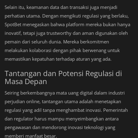
Selain itu, keamanan data dan transaksi juga menjadi
perhatian utama. Dengan mengikuti regulasi yang berlaku,
SpotBet menegaskan bahwa platform mereka bukan hanya
inovatif, tetapi juga trustworthy dan aman digunakan oleh
pemain dari seluruh dunia. Mereka berkomitmen
melakukan kolaborasi dengan pihak berwenang untuk
memastikan kepatuhan terhadap aturan yang ada.
Tantangan dan Potensi Regulasi di
Masa Depan
Seiring berkembangnya mata uang digital dalam industri
perjudian online, tantangan utama adalah menetapkan
regulasi yang adil tanpa menghambat inovasi. Pemerintah
dan regulator harus mampu menyeimbangkan antara
pengawasan dan mendorong inovasi teknologi yang
memberi manfaat besar.