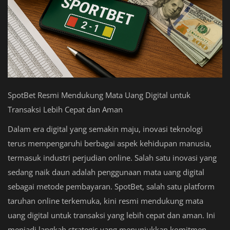
SpotBet Resmi Mendukung Mata Uang Digital untuk
Transaksi Lebih Cepat dan Aman
Dalam era digital yang semakin maju, inovasi teknologi
terus mempengaruhi berbagai aspek kehidupan manusia,
termasuk industri perjudian online. Salah satu inovasi yang
sedang naik daun adalah penggunaan mata uang digital
sebagai metode pembayaran. SpotBet, salah satu platform
taruhan online terkemuka, kini resmi mendukung mata
uang digital untuk transaksi yang lebih cepat dan aman. Ini
menjadi langkah strategis yang menunjukkan komitmen