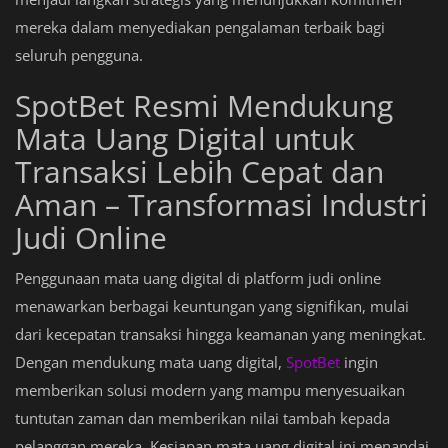
mereka dalam menyediakan pengalaman terbaik bagi
seluruh pengguna.
SpotBet Resmi Mendukung
Mata Uang Digital untuk
Transaksi Lebih Cepat dan
Aman – Transformasi Industri
Judi Online
Penggunaan mata uang digital di platform judi online
menawarkan berbagai keuntungan yang signifikan, mulai
dari kecepatan transaksi hingga keamanan yang meningkat.
Dengan mendukung mata uang digital,
SpotBet
ingin
memberikan solusi modern yang mampu menyesuaikan
tuntutan zaman dan memberikan nilai tambah kepada
pelanggan mereka. Kesiapan mata uang digital ini menandai