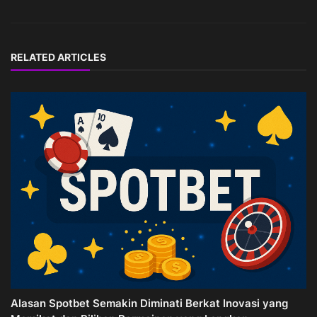
RELATED ARTICLES
Alasan Spotbet Semakin Diminati Berkat Inovasi yang