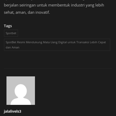
berjalan seiringan untuk membentuk industri yang lebih
sehat, aman, dan inovatif.
Tags
Spotbet
SpotBet Resmi Mendukung Mata Uang Digital untuk Transaksi Lebih Cepat
dan Aman
jalalivels3