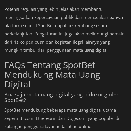
Potensi regulasi yang lebih jelas akan membantu
meningkatkan kepercayaan publik dan memastikan bahwa
platform seperti SpotBet dapat berkembang secara
berkelanjutan. Pengaturan ini juga akan melindungi pemain
dari risiko penipuan dan kegiatan ilegal lainnya yang
mungkin timbul dari penggunaan mata uang digital.
FAQs Tentang SpotBet
Mendukung Mata Uang
Digital
Apa saja mata uang digital yang didukung oleh
SpotBet?
SpotBet mendukung beberapa mata uang digital utama
seperti Bitcoin, Ethereum, dan Dogecoin, yang populer di
kalangan pengguna layanan taruhan online.