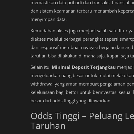
memastikan data pribadi dan transaksi finansial 
dan sistem keamanan terbaru menambah keperca
menyimpan data.
Kemudahan akses juga menjadi salah satu fitur ya
diakses melalui berbagai perangkat seperti smartp
dan responsif membuat navigasi berjalan lancar,
taruhan bisa dilakukan di mana saja, kapan saja ta
Selain itu,
Minimal Deposit Terjangkau
menjadi 
mengeluarkan uang besar untuk mulai melakukan 
withdrawal yang aman membuat pengalaman peng
keleluasaan bagi bettor untuk berinvestasi ses
besar dari odds tinggi yang ditawarkan.
Odds Tinggi – Peluang L
Taruhan