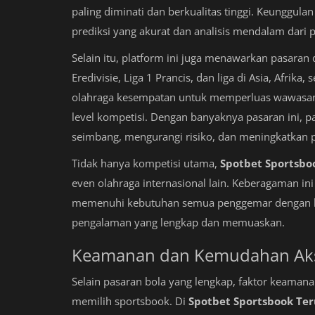
paling diminati dan berkualitas tinggi. Keunggul
prediksi yang akurat dan analisis mendalam dari 
Selain itu, platform ini juga menawarkan pasaran d
Eredivisie, Liga 1 Prancis, dan liga di Asia, Afrik
olahraga kesempatan untuk memperluas wawasan
level kompetisi. Dengan banyaknya pasaran ini, pa
seimbang, mengurangi risiko, dan meningkatkan p
Tidak hanya kompetisi utama,
Spotbet Sportsbo
even olahraga internasional lain. Keberagaman i
memenuhi kebutuhan semua penggemar dengan l
pengalaman yang lengkap dan memuaskan.
Keamanan dan Kemudahan Aks
Selain pasaran bola yang lengkap, faktor keama
memilih sportsbook. Di
Spotbet Sportsbook Te