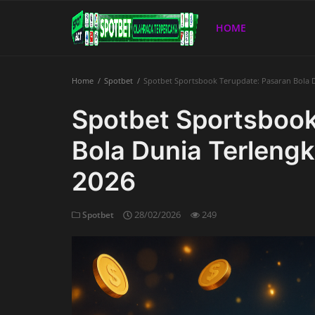
HOME
Home
Spotbet
Spotbet Sportsbook Terupdate: Pasaran Bola 
Home
Spotbet Sportsbook
Bola Dunia Terleng
2026
28/02/2026
249
Spotbet