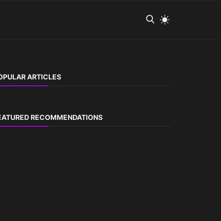
OPULAR ARTICLES
EATURED RECOMMENDATIONS