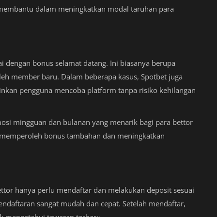
at membantu dalam meningkatkan modal taruhan para
i dengan bonus selamat datang. Ini biasanya berupa
oleh member baru. Dalam beberapa kasus, Spotbet juga
kan pengguna mencoba platform tanpa risiko kehilangan
omosi mingguan dan bulanan yang menarik bagi para bettor
pat memperoleh bonus tambahan dan meningkatkan
ttor hanya perlu mendaftar dan melakukan deposit sesuai
pendaftaran sangat mudah dan cepat. Setelah mendaftar,