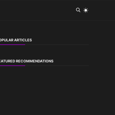
OPULAR ARTICLES
EATURED RECOMMENDATIONS