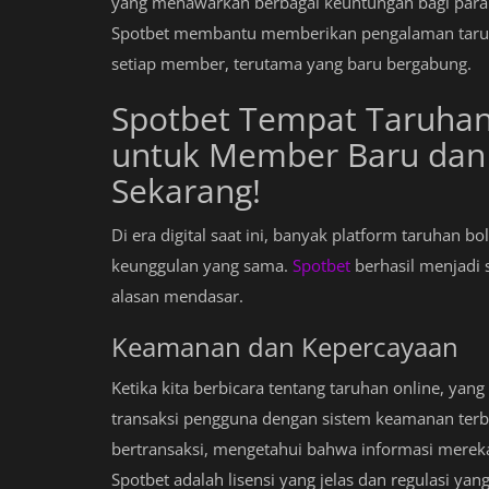
yang menawarkan berbagai keuntungan bagi para
Spotbet membantu memberikan pengalaman taru
setiap member, terutama yang baru bergabung.
Spotbet Tempat Taruhan
untuk Member Baru dan B
Sekarang!
Di era digital saat ini, banyak platform taruha
keunggulan yang sama.
Spotbet
berhasil menjadi s
alasan mendasar.
Keamanan dan Kepercayaan
Ketika kita berbicara tentang taruhan online, ya
transaksi pengguna dengan sistem keamanan terba
bertransaksi, mengetahui bahwa informasi mereka t
Spotbet adalah lisensi yang jelas dan regulasi yan