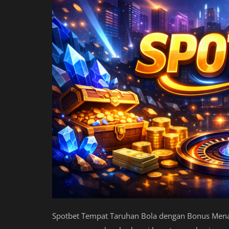
Spotbet Tempat Taruhan Bola dengan Bonus Menar