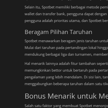
Selain itu, Spotbet memiliki berbagai metode pem
wallet dan transfer bank, pengguna dapat denga
pengguna adalah prioritas utama, dan Spotbet be
Beragam Pilihan Taruhan
Spotbet menawarkan beragam jenis taruhan unt
Mulai dari taruhan pada pertandingan lokal hingga
mendukung berbagai liga dan turnamen, memberi 
Hal menarik lainnya adalah fitur tambahan sepert
memungkinkan bettor untuk bertaruh pada pertan
pengalaman yang lebih mendalam. Di sisi lain, 
menggabungkan beberapa taruhan dalam satu tike
Bonus Menarik untuk M
Salah satu faktor yang membuat Spotbet menonjo