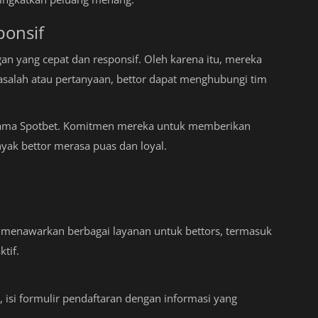
ponsif
 yang cepat dan responsif. Oleh karena itu, mereka
asalah atau pertanyaan, bettor dapat menghubungi tim
tama Spotbet. Komitmen mereka untuk memberikan
yak bettor merasa puas dan loyal.
g menawarkan berbagai layanan untuk bettors, termasuk
tif.
 isi formulir pendaftaran dengan informasi yang