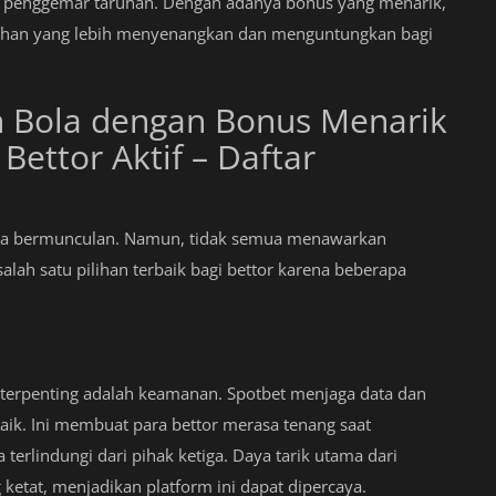
 penggemar taruhan. Dengan adanya bonus yang menarik,
han yang lebih menyenangkan dan menguntungkan bagi
 Bola dengan Bonus Menarik
ettor Aktif – Daftar
n bola bermunculan. Namun, tidak semua menawarkan
alah satu pilihan terbaik bagi bettor karena beberapa
ng terpenting adalah keamanan. Spotbet menjaga data dan
ik. Ini membuat para bettor merasa tenang saat
erlindungi dari pihak ketiga. Daya tarik utama dari
g ketat, menjadikan platform ini dapat dipercaya.