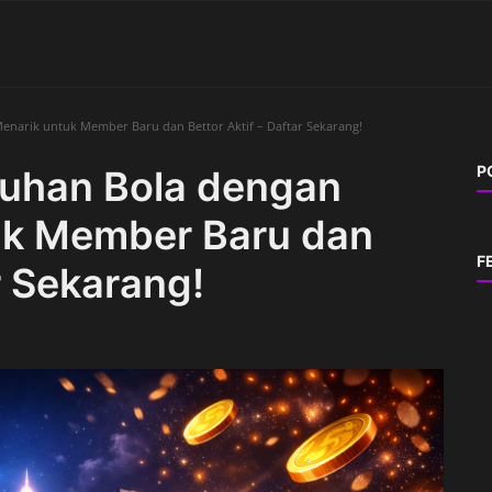
narik untuk Member Baru dan Bettor Aktif – Daftar Sekarang!
P
ruhan Bola dengan
uk Member Baru dan
F
r Sekarang!