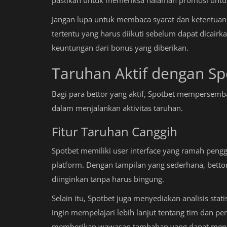
pastikan untuk memeriksa halaman promosi untu
Jangan lupa untuk membaca syarat dan ketentuan 
tertentu yang harus diikuti sebelum dapat dicai
keuntungan dari bonus yang diberikan.
Taruhan Aktif dengan Sp
Bagi para bettor yang aktif, Spotbet memperse
dalam menjalankan aktivitas taruhan.
Fitur Taruhan Canggih
Spotbet memiliki user interface yang ramah pen
platform. Dengan tampilan yang sederhana, bett
diinginkan tanpa harus bingung.
Selain itu, Spotbet juga menyediakan analisis stati
ingin mempelajari lebih lanjut tentang tim dan p
memberikan wawasan tambahan yang dapat meni