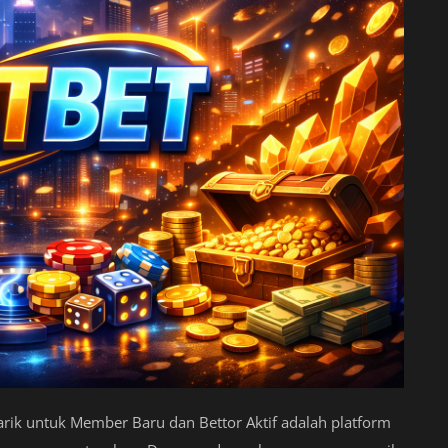
ik untuk Member Baru dan Bettor Aktif adalah platform