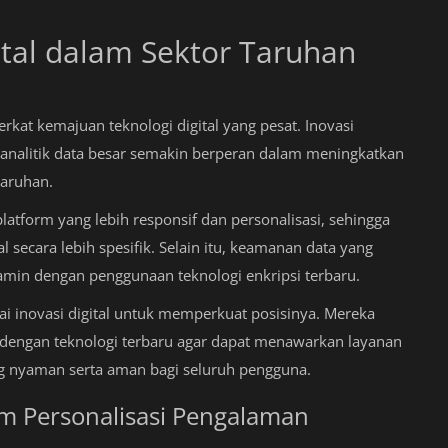
tal dalam Sektor Taruhan
erkat kemajuan teknologi digital yang pesat. Inovasi
n analitik data besar semakin berperan dalam meningkatkan
aruhan.
tform yang lebih responsif dan personalisasi, sehingga
cara lebih spesifik. Selain itu, keamanan data yang
amin dengan penggunaan teknologi enkripsi terbaru.
i inovasi digital untuk memperkuat posisinya. Mereka
si dengan teknologi terbaru agar dapat menawarkan layanan
ng nyaman serta aman bagi seluruh pengguna.
m Personalisasi Pengalaman