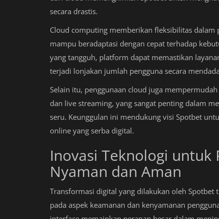
secara drastis.
Cloud computing memberikan fleksibilitas dalam p
mampu beradaptasi dengan cepat terhadap kebutuh
yang tangguh, platform dapat memastikan layanan 
terjadi lonjakan jumlah pengguna secara mendada
Selain itu, penggunaan cloud juga mempermudah int
dan live streaming, yang sangat penting dalam me
seru. Keunggulan ini mendukung visi Spotbet untu
online yang serba digital.
Inovasi Teknologi untu
Nyaman dan Aman
Transformasi digital yang dilakukan oleh Spotbet t
pada aspek keamanan dan kenyamanan pengguna.
interface memainkan peranan besar dalam mening