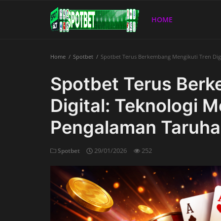
HOME
Home
Spotbet
Spotbet Terus Berkembang Mengikuti Tren Di
Home
Spotbet Terus Berk
Digital: Teknologi 
Pengalaman Taruha
29/01/2026
252
Spotbet