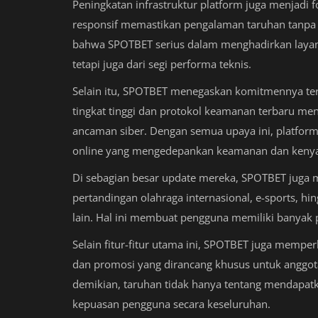
Peningkatan infrastruktur platform juga menjadi f
responsif memastikan pengalaman taruhan tanpa lag
bahwa SPOTBET serius dalam menghadirkan layanan
tetapi juga dari segi performa teknis.
Selain itu, SPOTBET menegaskan komitmennya te
tingkat tinggi dan protokol keamanan terbaru me
ancaman siber. Dengan semua upaya ini, platform
online yang mengedepankan keamanan dan keny
Di sebagian besar update mereka, SPOTBET juga m
pertandingan olahraga internasional, e-sports, hin
lain. Hal ini membuat pengguna memiliki banyak 
Selain fitur-fitur utama ini, SPOTBET juga memp
dan promosi yang dirancang khusus untuk anggota
demikian, taruhan tidak hanya tentang mendapatk
kepuasan pengguna secara keseluruhan.