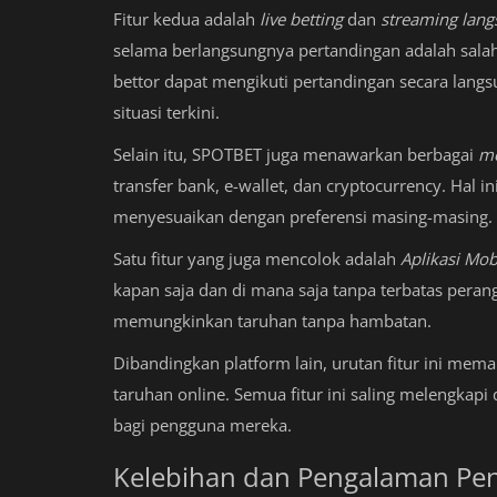
Fitur kedua adalah
live betting
dan
streaming lang
selama berlangsungnya pertandingan adalah salah 
bettor dapat mengikuti pertandingan secara lan
situasi terkini.
Selain itu, SPOTBET juga menawarkan berbagai
me
transfer bank, e-wallet, dan cryptocurrency. Ha
menyesuaikan dengan preferensi masing-masing.
Satu fitur yang juga mencolok adalah
Aplikasi Mob
kapan saja dan di mana saja tanpa terbatas perang
memungkinkan taruhan tanpa hambatan.
Dibandingkan platform lain, urutan fitur ini me
taruhan online. Semua fitur ini saling melengk
bagi pengguna mereka.
Kelebihan dan Pengalaman Pen