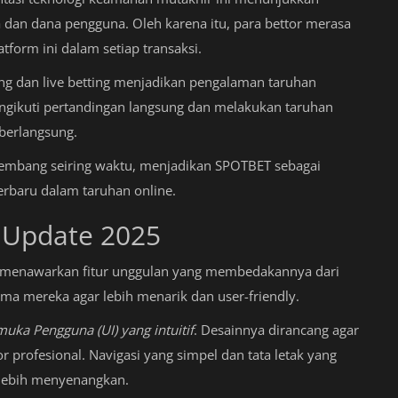
dan dana pengguna. Oleh karena itu, para bettor merasa
tform ini dalam setiap transaksi.
ming dan live betting menjadikan pengalaman taruhan
ngikuti pertandingan langsung dan melakukan taruhan
berlangsung.
rkembang seiring waktu, menjadikan SPOTBET sebagai
terbaru dalam taruhan online.
 Update 2025
us menawarkan fitur unggulan yang membedakannya dari
a mereka agar lebih menarik dan user-friendly.
uka Pengguna (UI) yang intuitif
. Desainnya dirancang agar
profesional. Navigasi yang simpel dan tata letak yang
lebih menyenangkan.