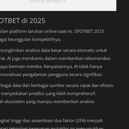
loyalitas pengguna
OTBET di 2025
lan platform taruhan online saat ini. SPOTBET 2025
gai keunggulan kompetitifnya.
memungkinkan analisis data besar secara otomatis untuk
kurat. AI juga membantu dalam memberikan rekomendasi
gaya bermain mereka. Kenyataannya, AI tidak hanya
rsonalisasi pengalaman pengguna secara signifikan.
ai data dari berbagai sumber secara cepat dan efisien.
enyediakan prediksi yang lebih komprehensif.
ah ekosistem yang mampu memberikan analisis
ngkat tinggi dan autentikasi dua faktor (2FA) menjadi
entasi teknologi keamanan mutakhir ini menunjukkan