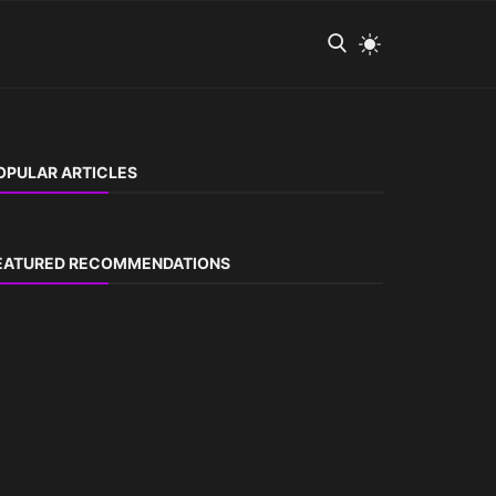
OPULAR ARTICLES
EATURED RECOMMENDATIONS