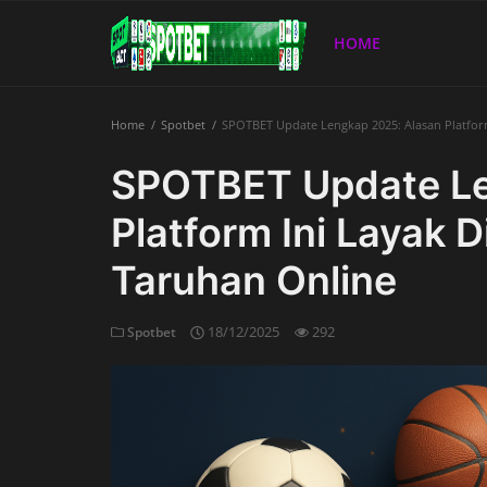
HOME
Home
Spotbet
SPOTBET Update Lengkap 2025: Alasan Platform
Home
SPOTBET Update Le
Platform Ini Layak 
Taruhan Online
18/12/2025
292
Spotbet