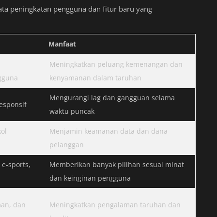
ata peningkatan pengguna dan fitur baru yang
Manfaat
Meningkatkan peluang kemenangan dan
gguna
kenyamanan dalam taruhan
Mengurangi lag dan gangguan selama
responsif
waktu puncak
kol
Menjamin keamanan data dan dana
pelanggan
 e-sports,
Memberikan banyak pilihan sesuai minat
dan keinginan pengguna
man, dan
Meningkatkan pengalaman taruhan dan