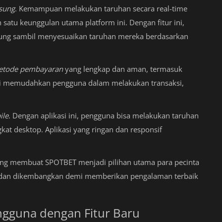
sung
. Kemampuan melakukan taruhan secara real-time
satu keunggulan utama platform ini. Dengan fitur ini,
gsung sambil menyesuaikan taruhan mereka berdasarkan
tode pembayaran
yang lengkap dan aman, termasuk
l ini memudahkan pengguna dalam melakukan transaksi,
ile
. Dengan aplikasi ini, pengguna bisa melakukan taruhan
kat desktop. Aplikasi yang ringan dan responsif
mang membuat SPOTBET menjadi pilihan utama para pecinta
api dan dikembangkan demi memberikan pengalaman terbaik
gguna dengan Fitur Baru