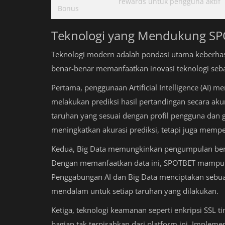
rewards untuk pengguna aktif
Bonus
Teknologi yang Mendukung SP
Teknologi modern adalah pondasi utama keberhasi
benar-benar memanfaatkan inovasi teknologi seba
Pertama, penggunaan Artificial Intelligence (AI) 
melakukan prediksi hasil pertandingan secara a
taruhan yang sesuai dengan profil pengguna dan 
meningkatkan akurasi prediksi, tetapi juga mempe
Kedua, Big Data memungkinkan pengumpulan berbag
Dengan memanfaatkan data ini, SPOTBET mampu m
Penggabungan AI dan Big Data menciptakan sebu
mendalam untuk setiap taruhan yang dilakukan.
Ketiga, teknologi keamanan seperti enkripsi SSL ti
bagian tak terpisahkan dari platform ini. Implem