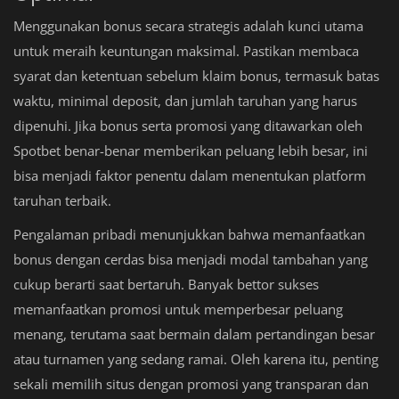
Menggunakan bonus secara strategis adalah kunci utama
untuk meraih keuntungan maksimal. Pastikan membaca
syarat dan ketentuan sebelum klaim bonus, termasuk batas
waktu, minimal deposit, dan jumlah taruhan yang harus
dipenuhi. Jika bonus serta promosi yang ditawarkan oleh
Spotbet benar-benar memberikan peluang lebih besar, ini
bisa menjadi faktor penentu dalam menentukan platform
taruhan terbaik.
Pengalaman pribadi menunjukkan bahwa memanfaatkan
bonus dengan cerdas bisa menjadi modal tambahan yang
cukup berarti saat bertaruh. Banyak bettor sukses
memanfaatkan promosi untuk memperbesar peluang
menang, terutama saat bermain dalam pertandingan besar
atau turnamen yang sedang ramai. Oleh karena itu, penting
sekali memilih situs dengan promosi yang transparan dan