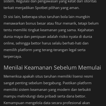
sistem. Regulasi dan pengawasan yang ketat dari otoritas
terkait menjadikan Spotbet pilihan yang aman.
Di sisi lain, beberapa situs taruhan bola lain mungkin
menawarkan bonus besar atau fitur menarik, tetapi belum
tentu memiliki tingkat keamanan yang sama. Kejahatan
dunia maya dan penipuan adalah risiko nyata di dunia
online, sehingga bettor harus selalu berhati-hati dan
memilih platform yang terang-terangan legal serta
terpercaya.
Menilai Keamanan Sebelum Memulai
Memeriksa apakah situs taruhan memiliki lisensi resmi
sangat penting sebelum bergabung. Pastikan platform
memiliki sistem keamanan yang modern dan terbukti
mampu melindungi data pribadi serta dana bettor.
Kemampuan mengelola data secara profesional akan