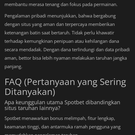
membantu merasa tenang dan fokus pada permainan.
Pengalaman pribadi menunjukkan, bahwa bergabung
dengan situs yang aman dan terpercaya memberikan
ketenangan batin saat bertaruh. Tidak perlu khawatir
terhadap kemungkinan penipuan atau kehilangan dana
secara mendadak. Dengan dana terlindungi dan data pribadi
aman, bettor bisa lebih nyaman melakukan taruhan jangka
panjang.
FAQ (Pertanyaan yang Sering
Ditanyakan)
Apa keunggulan utama Spotbet dibandingkan
situs taruhan lainnya?
Spotbet menawarkan bonus melimpah, fitur lengkap,
keamanan tinggi, dan antarmuka ramah pengguna yang
memudahkan pengalaman taruhan.