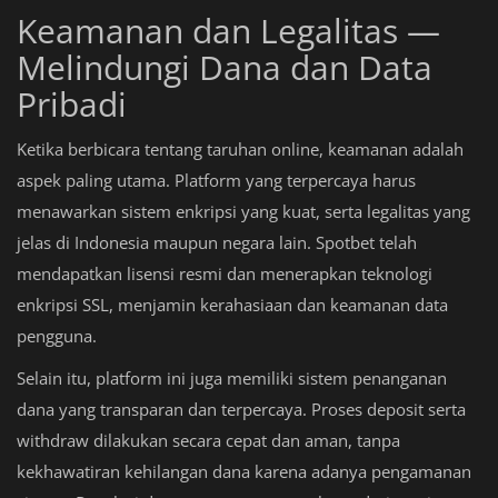
Keamanan dan Legalitas —
Melindungi Dana dan Data
Pribadi
Ketika berbicara tentang taruhan online, keamanan adalah
aspek paling utama. Platform yang terpercaya harus
menawarkan sistem enkripsi yang kuat, serta legalitas yang
jelas di Indonesia maupun negara lain. Spotbet telah
mendapatkan lisensi resmi dan menerapkan teknologi
enkripsi SSL, menjamin kerahasiaan dan keamanan data
pengguna.
Selain itu, platform ini juga memiliki sistem penanganan
dana yang transparan dan terpercaya. Proses deposit serta
withdraw dilakukan secara cepat dan aman, tanpa
kekhawatiran kehilangan dana karena adanya pengamanan