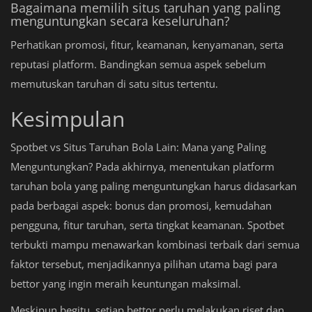
Bagaimana memilih situs taruhan yang paling
menguntungkan secara keseluruhan?
Perhatikan promosi, fitur, keamanan, kenyamanan, serta
reputasi platform. Bandingkan semua aspek sebelum
memutuskan taruhan di satu situs tertentu.
Kesimpulan
Spotbet vs Situs Taruhan Bola Lain: Mana yang Paling
Menguntungkan? Pada akhirnya, menentukan platform
taruhan bola yang paling menguntungkan harus didasarkan
pada berbagai aspek: bonus dan promosi, kemudahan
pengguna, fitur taruhan, serta tingkat keamanan. Spotbet
terbukti mampu menawarkan kombinasi terbaik dari semua
faktor tersebut, menjadikannya pilihan utama bagi para
bettor yang ingin meraih keuntungan maksimal.
Meskipun begitu, setiap bettor perlu melakukan riset dan