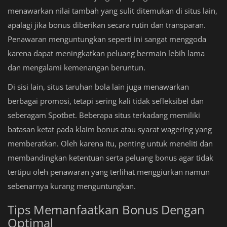
menawarkan nilai tambah yang sulit ditemukan di situs lain,
apalagi jika bonus diberikan secara rutin dan transparan.
Penawaran menguntungkan seperti ini sangat menggoda
karena dapat meningkatkan peluang bermain lebih lama
dan mengalami kemenangan beruntun.
Di sisi lain, situs taruhan bola lain juga menawarkan
berbagai promosi, tetapi sering kali tidak sefleksibel dan
seberagam Spotbet. Beberapa situs terkadang memiliki
batasan ketat pada klaim bonus atau syarat wagering yang
memberatkan. Oleh karena itu, penting untuk meneliti dan
membandingkan ketentuan serta peluang bonus agar tidak
tertipu oleh penawaran yang terlihat menggiurkan namun
sebenarnya kurang menguntungkan.
Tips Memanfaatkan Bonus Dengan
Optimal