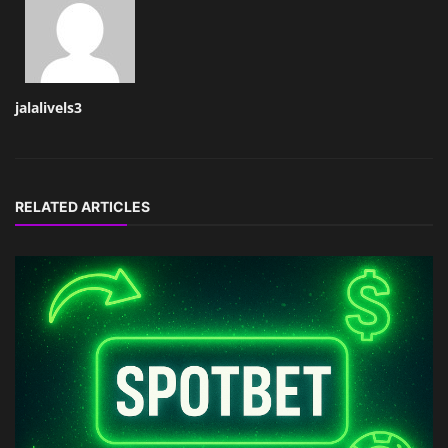
jalalivels3
RELATED ARTICLES