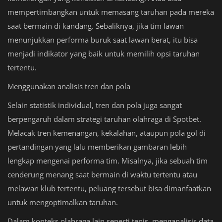
mempertimbangkan untuk memasang taruhan pada mereka
saat bermain di kandang. Sebaliknya, jika tim lawan
menunjukkan performa buruk saat lawan berat, itu bisa
menjadi indikator yang baik untuk memilih opsi taruhan
tertentu.
Menggunakan analisis tren dan pola
Selain statistik individual, tren dan pola juga sangat
berpengaruh dalam strategi taruhan olahraga di Spotbet.
Melacak tren kemenangan, kekalahan, ataupun pola gol di
pertandingan yang lalu memberikan gambaran lebih
lengkap mengenai performa tim. Misalnya, jika sebuah tim
cenderung menang saat bermain di waktu tertentu atau
melawan klub tertentu, peluang tersebut bisa dimanfaatkan
untuk mengoptimalkan taruhan.
Dalam konteks olahraga lain seperti tenis, menganalisis data