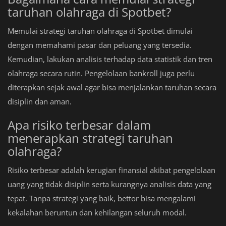
taruhan olahraga di Spotbet?
Memulai strategi taruhan olahraga di Spotbet dimulai
dengan memahami pasar dan peluang yang tersedia.
Kemudian, lakukan analisis terhadap data statistik dan tren
olahraga secara rutin. Pengelolaan bankroll juga perlu
diterapkan sejak awal agar bisa menjalankan taruhan secara
disiplin dan aman.
Apa risiko terbesar dalam
menerapkan strategi taruhan
olahraga?
Risiko terbesar adalah kerugian finansial akibat pengelolaan
uang yang tidak disiplin serta kurangnya analisis data yang
tepat. Tanpa strategi yang baik, bettor bisa mengalami
kekalahan beruntun dan kehilangan seluruh modal.