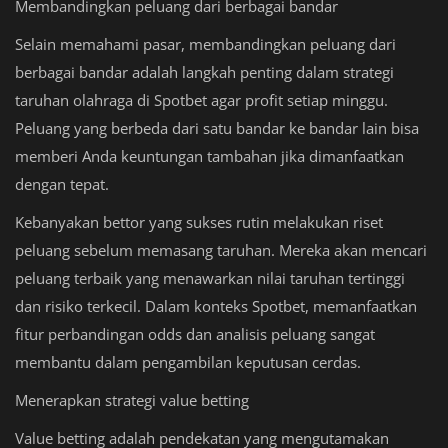
Membandingkan peluang dari berbagai bandar
Selain memahami pasar, membandingkan peluang dari
berbagai bandar adalah langkah penting dalam strategi
taruhan olahraga di Spotbet agar profit setiap minggu.
Peluang yang berbeda dari satu bandar ke bandar lain bisa
memberi Anda keuntungan tambahan jika dimanfaatkan
dengan tepat.
Kebanyakan bettor yang sukses rutin melakukan riset
peluang sebelum memasang taruhan. Mereka akan mencari
peluang terbaik yang menawarkan nilai taruhan tertinggi
dan risiko terkecil. Dalam konteks Spotbet, memanfaatkan
fitur perbandingan odds dan analisis peluang sangat
membantu dalam pengambilan keputusan cerdas.
Menerapkan strategi value betting
Value betting adalah pendekatan yang mengutamakan