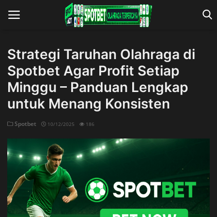
Strategi Taruhan Olahraga di
Spotbet Agar Profit Setiap
Home
Minggu – Panduan Lengkap
untuk Menang Konsisten
Spotbet
10/12/2025
186