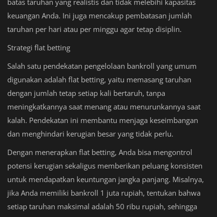
batas taruhan yang realistis dan tidak melebihi kapasitas
keuangan Anda. Ini juga mencakup pembatasan jumlah
taruhan per hari atau per minggu agar tetap disiplin.
Strategi flat betting
Salah satu pendekatan pengelolaan bankroll yang umum
digunakan adalah flat betting, yaitu memasang taruhan
dengan jumlah tetap setiap kali bertaruh, tanpa
meningkatkannya saat menang atau menurunkannya saat
kalah. Pendekatan ini membantu menjaga keseimbangan
dan menghindari kerugian besar yang tidak perlu.
Dengan menerapkan flat betting, Anda bisa mengontrol
potensi kerugian sekaligus memberikan peluang konsisten
untuk mendapatkan keuntungan jangka panjang. Misalnya,
jika Anda memiliki bankroll 1 juta rupiah, tentukan bahwa
setiap taruhan maksimal adalah 50 ribu rupiah, sehingga