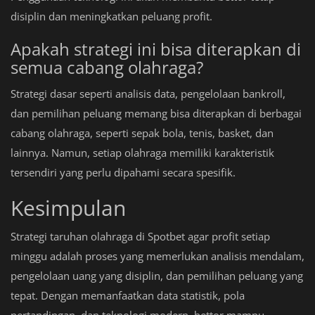
disiplin dan meningkatkan peluang profit.
Apakah strategi ini bisa diterapkan di
semua cabang olahraga?
Strategi dasar seperti analisis data, pengelolaan bankroll,
dan pemilihan peluang memang bisa diterapkan di berbagai
cabang olahraga, seperti sepak bola, tenis, basket, dan
lainnya. Namun, setiap olahraga memiliki karakteristik
tersendiri yang perlu dipahami secara spesifik.
Kesimpulan
Strategi taruhan olahraga di Spotbet agar profit setiap
minggu adalah proses yang memerlukan analisis mendalam,
pengelolaan uang yang disiplin, dan pemilihan peluang yang
tepat. Dengan memanfaatkan data statistik, pola
pertandingan, dan teknologi modern, bettor mampu