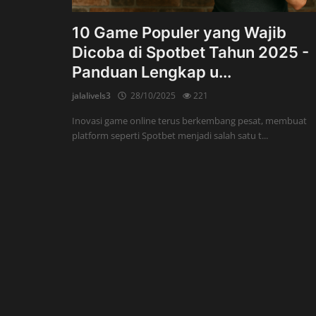
10 Game Populer yang Wajib
Dicoba di Spotbet Tahun 2025 -
Panduan Lengkap u...
jalalivels3
28/10/2025
221
Inovasi game online terus berkembang pesat, membuat
platform seperti Spotbet menjadi salah satu t...