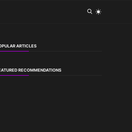
OPULAR ARTICLES
EATURED RECOMMENDATIONS