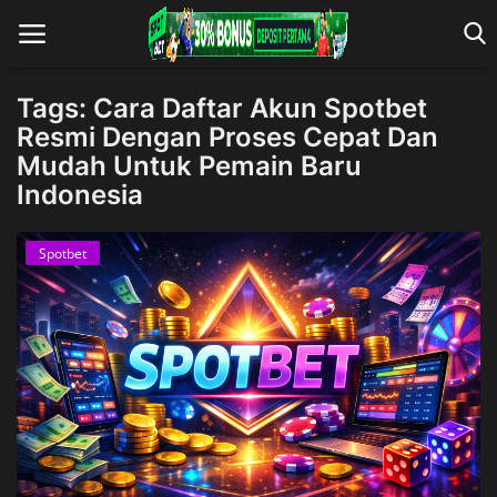
Tags: Cara Daftar Akun Spotbet
Resmi Dengan Proses Cepat Dan
Mudah Untuk Pemain Baru
Home
Indonesia
Spotbet