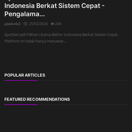
Indonesia Berkat Sistem Cepat -
Pengalama...
jalalivels3
25/02/2026
246
Spotbet Jadi Pilihan Utama Bettor Indonesia Berkat Sistem Cepat.
Platform ini tidak hanya menawar...
POPULAR ARTICLES
FEATURED RECOMMENDATIONS