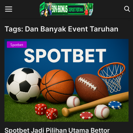
Tags: Dan Banyak Event Taruhan
Home
Spotbet
Spotbet Jadi Pilihan Utama Bettor