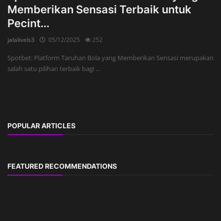
Memberikan Sensasi Terbaik untuk
Pecint...
jalalivels3
05/12/2025
252
Spotbet: Platform Taruhan Bola yang Memberikan Sensasi merupakan
salah satu pilihan terbaik bagi ...
POPULAR ARTICLES
FEATURED RECOMMENDATIONS