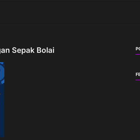
gan Sepak Bolai
P
F