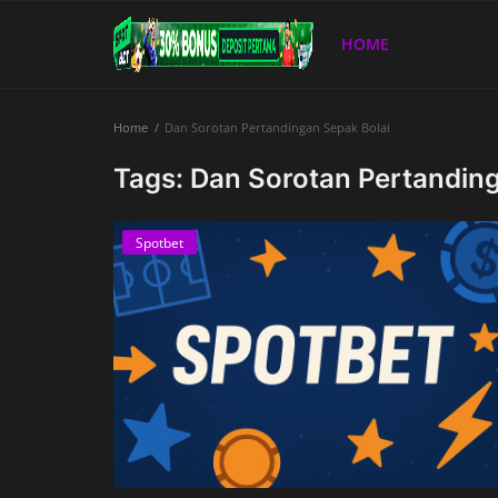
HOME
Home
Dan Sorotan Pertandingan Sepak Bolai
Home
Tags: Dan Sorotan Pertandin
Spotbet