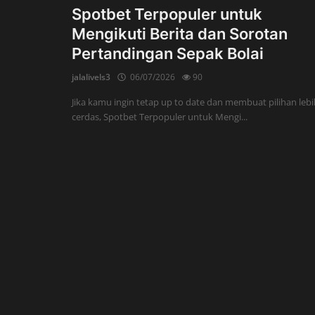
Spotbet Terpopuler untuk
Mengikuti Berita dan Sorotan
Pertandingan Sepak Bolai
jalalivels3
06/07/2026
90
Jika kamu ingin tetap up to date dan membuat pilihan lebi
cerdas, Spotbet Terpopuler untuk Mengi...