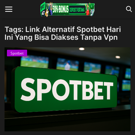
Tags: Link Alternatif Spotbet Hari
Ini Yang Bisa Diakses Tanpa Vpn
Home
Spotbet