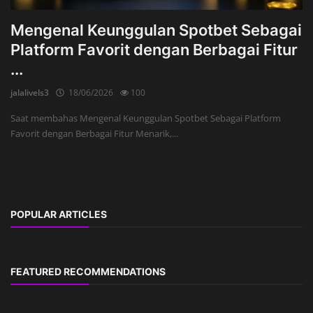
Mengenal Keunggulan Spotbet Sebagai
Platform Favorit dengan Berbagai Fitur
...
jalalivels3
18/06/2026
100
Saat membahas Mengenal Keunggulan Spotbet Sebagai Platform
Favorit dengan Berbagai Fitur Menarik,...
POPULAR ARTICLES
FEATURED RECOMMENDATIONS