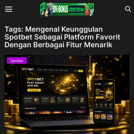
Tags: Mengenal Keunggulan
Spotbet Sebagai Platform Favorit
Dengan Berbagai Fitur Menarik
Home
Spotbet