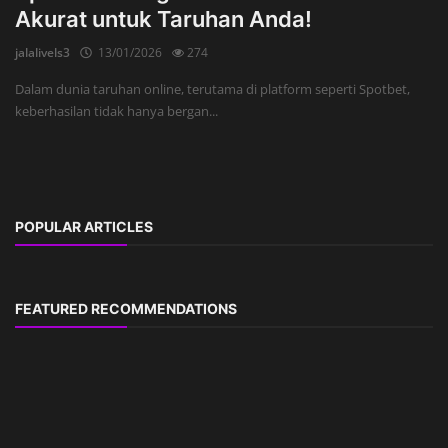
Akurat untuk Taruhan Anda!
jalalivels3
13/01/2026
274
Dalam dunia taruhan online, terutama di platform seperti Spotbet,
keberhasilan tidak hanya bergan...
POPULAR ARTICLES
FEATURED RECOMMENDATIONS