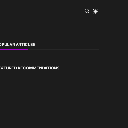
OPULAR ARTICLES
EATURED RECOMMENDATIONS