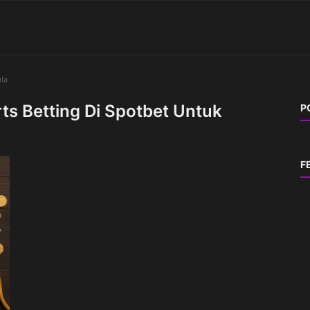
la
s Betting Di Spotbet Untuk
P
F