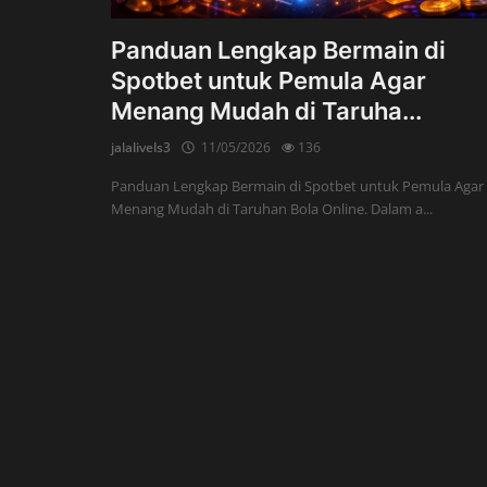
Panduan Lengkap Bermain di
Spotbet untuk Pemula Agar
Menang Mudah di Taruha...
jalalivels3
11/05/2026
136
Panduan Lengkap Bermain di Spotbet untuk Pemula Agar
Menang Mudah di Taruhan Bola Online. Dalam a...