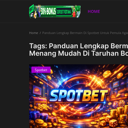
HOME
Home
Panduan Lengkap Bermain Di Spotbet Untuk Pemula Aga
Home
Tags: Panduan Lengkap Berma
Menang Mudah Di Taruhan Bo
Spotbet