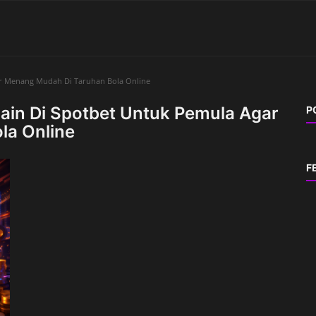
r Menang Mudah Di Taruhan Bola Online
in Di Spotbet Untuk Pemula Agar
P
la Online
F