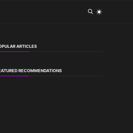
OPULAR ARTICLES
EATURED RECOMMENDATIONS