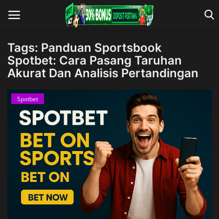
Tags: Panduan Sportsbook
Spotbet: Cara Pasang Taruhan
Akurat Dan Analisis Pertandingan
Home
Spotbet