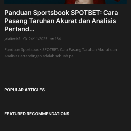
Panduan Sportsbook SPOTBET: Cara
Pasang Taruhan Akurat dan Analisis
Pertand...
jalalivels3
24/11/2025
184
Panduan Sportsbook SPOTBET: Cara Pasang Taruhan Akurat dan
Analisis Pertandingan adalah sebuah pa...
POPULAR ARTICLES
FEATURED RECOMMENDATIONS