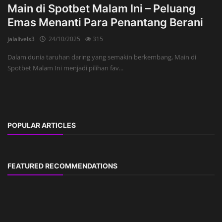
Main di Spotbet Malam Ini – Peluang
Emas Menanti Para Penantang Berani
jalalivels3
24/10/2025
315
Dalam dunia taruhan daring yang semakin berkembang, Main di
Spotbet Malam Ini menjadi pilihan fav...
POPULAR ARTICLES
FEATURED RECOMMENDATIONS