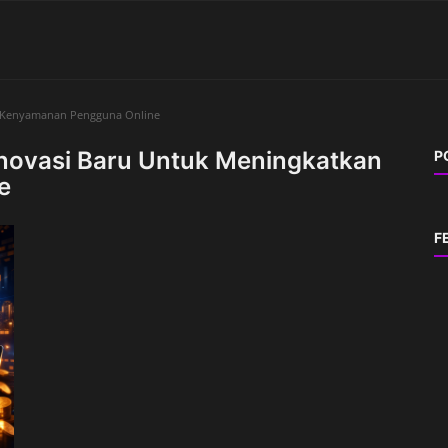
n Kenyamanan Pengguna Online
Inovasi Baru Untuk Meningkatkan
P
e
F