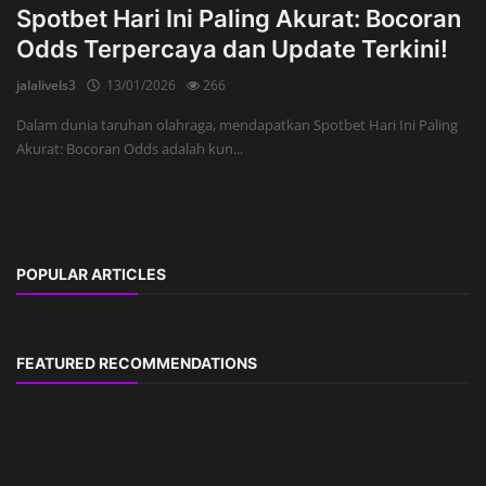
Spotbet Hari Ini Paling Akurat: Bocoran
Odds Terpercaya dan Update Terkini!
jalalivels3
13/01/2026
266
Dalam dunia taruhan olahraga, mendapatkan Spotbet Hari Ini Paling
Akurat: Bocoran Odds adalah kun...
POPULAR ARTICLES
FEATURED RECOMMENDATIONS