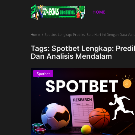
HOME
Home
Spotbet Lengkap: Prediksi Bola Hari Ini Dengan Data Val
Home
Tags: Spotbet Lengkap: Predik
Dan Analisis Mendalam
Spotbet